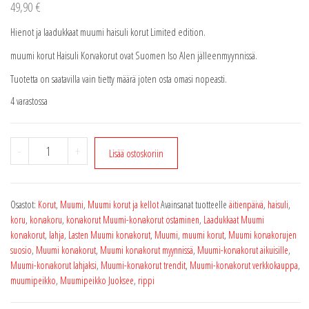
49,90
€
Hienot ja laadukkaat muumi haisuli korut Limited edition.
muumi korut Haisuli Korvakorut ovat Suomen Iso Alen jälleenmyynnissä.
Tuotetta on saatavilla vain tietty määrä joten osta omasi nopeasti.
4 varastossa
Muumi
-
+
Lisää ostoskoriin
korvakorut
Haisuli
korvakorut
Osastot:
Korut
,
Muumi
,
Muumi korut ja kellot
Avainsanat tuotteelle
äitienpäivä
,
haisuli
,
Limited
koru
,
korvakoru
,
korvakorut Muumi-korvakorut ostaminen
,
Laadukkaat Muumi
edition
korvakorut
,
lahja
,
Lasten Muumi korvakorut
,
Muumi
,
muumi korut
,
Muumi korvakorujen
määrä
suosio
,
Muumi korvakorut
,
Muumi korvakorut myynnissä
,
Muumi-korvakorut aikuisille
,
Muumi-korvakorut lahjaksi
,
Muumi-korvakorut trendit
,
Muumi-korvakorut verkkokauppa
,
muumipeikko
,
Muumipeikko Juoksee
,
rippi