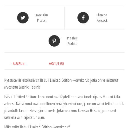
Tweet This
Share on
Product
Facebook
Pin This
Product
KUVAUS
ARVIOT (0)
Nyt saatavilla eksklusiivisit Haisuli Limited Edition -korvakorut, jotka on valmistanut
arvostettu Lasanic Helsinki!
Haisuli Limited Edition -korvakorut ovat täydellinen tapa tuoda ripaus Muumi-taikaa
arkeesi. Nämä korut ovat todellinen keräilyharvinaisuus, ja ne on valmistettu huolella
ja laadulla Lasanic Helsingin toimesta. Jokainen koru kuvastaa Haisulia, ja ne ovat
saatavilla vain rajoitetun ajan.
Miksi valita Haisuli Limited Edition -korvakorut?