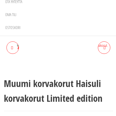
OTA YHTEYTTÄ
OMA TILI
OSTOSKORI
ALPHA LOOM BY RAINBOW
LIMITED EDITION
LOOM ALOITUSPAKKAUS
MUUMIPEIKKO
KORVAKORUT.
Muumi korvakorut Haisuli
korvakorut Limited edition