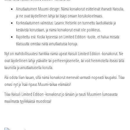
Ainutlaatuinen Muumi-design: Nämä korvakorut esittelevät ihanasti Haisulia,
ja ne ovat täydellinen lahja tai lisäys omaan korukokoelmaasi.
Korkealaatuinen valmistus: Lasanic Helsinki on tunnettu laadukkaista ja
kestävistä koruistaan, ja nämä korvakorut eivät ole poikkeus.
Rajoitettu erä: Koska kyseessä on Limited Edition -tuote, et halua missata
tilaisuutta omistaa näitä ainutlaatuisia koruja.
Nyt on mahdollisuutesi hankkia nämä upeat Haisuli Limited Edition -korvakorut. Ne
ovat täydellinen lahja ystävälle tai perheenjäsenelle, tai voit hemmotella itseäsi tällä
kauniilla ja ainutlaatuisella korulla.
Älä odota liian kauan, sillä nämä korvakorut menevät varmasti nopeasti kaupaksi. Tilaa
omasi nyt ja lisää ripaus Muumi-taikaa elämääsi!
Tilaa Haisuli Limited Edition -korvakorut jo tänään ja nauti Muumien lumoavasta
maailmasta tyylikkäässä muodossa!