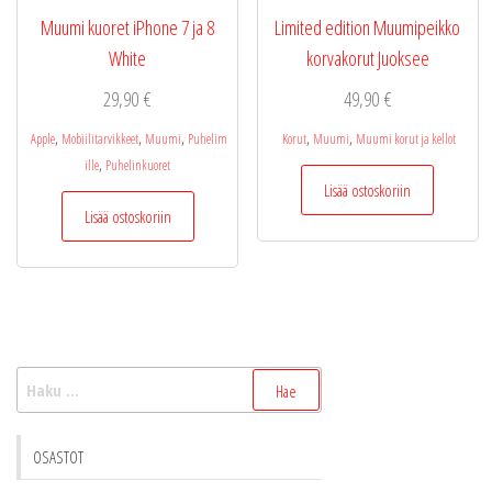
sivulla.
Muumi kuoret iPhone 7 ja 8
Limited edition Muumipeikko
White
korvakorut Juoksee
29,90
€
49,90
€
,
,
,
,
,
Apple
Mobiilitarvikkeet
Muumi
Puhelim
Korut
Muumi
Muumi korut ja kellot
,
ille
Puhelinkuoret
Lisää ostoskoriin
Lisää ostoskoriin
Haku:
OSASTOT