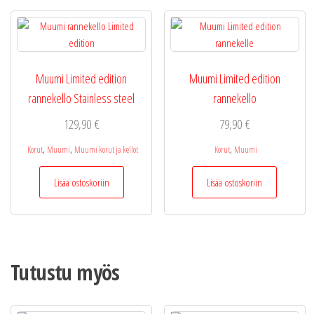
Muumi Limited edition
Muumi Limited edition
rannekello Stainless steel
rannekello
129,90
€
79,90
€
,
,
,
Korut
Muumi
Muumi korut ja kellot
Korut
Muumi
Lisää ostoskoriin
Lisää ostoskoriin
Tutustu myös