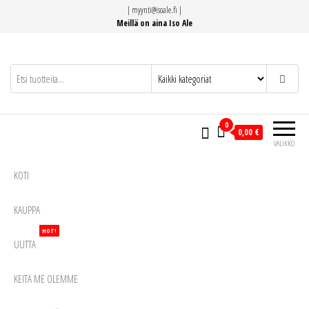
Siirry
|
myynti@isoale.fi
|
suoraan
Meillä on aina Iso Ale
sisältöön
0
0,00 €
VALIKKO
KOTI
KAUPPA
HOT!
UUTTA
KEITÄ ME OLEMME