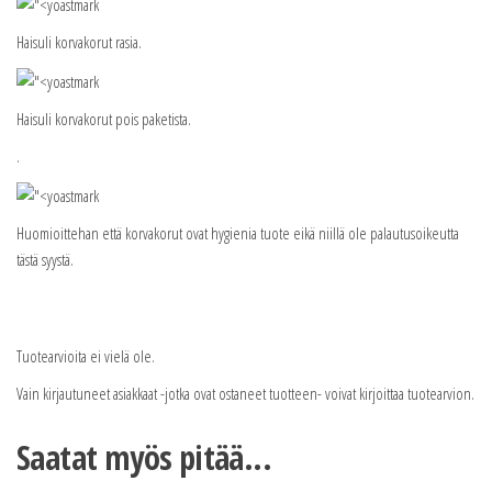
Haisuli korvakorut rasia.
Haisuli korvakorut pois paketista.
.
Huomioittehan että korvakorut ovat hygienia tuote eikä niillä ole palautusoikeutta
tästä syystä.
Tuotearvioita ei vielä ole.
Vain kirjautuneet asiakkaat -jotka ovat ostaneet tuotteen- voivat kirjoittaa tuotearvion.
Saatat myös pitää...