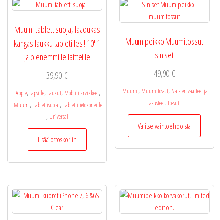
Muumi tablettisuoja, laadukas
Muumipeikko Muumitossut
kangas laukku tabletillesi! 10″1
siniset
ja pienemmille laitteille
49,90
€
39,90
€
,
,
Muumi
Muumitossut
Naisten vaatteet ja
,
,
,
,
Apple
Lapsille
Laukut
Mobiilitarvikkeet
,
asusteet
Tossut
,
,
Muumi
Tablettisuojat
Tablettitietokoneille
,
Universal
Tällä
Valitse vaihtoehdoista
tuotteel
Lisää ostoskoriin
on
useamp
muunne
Voit
tehdä
valinnat
tuottee