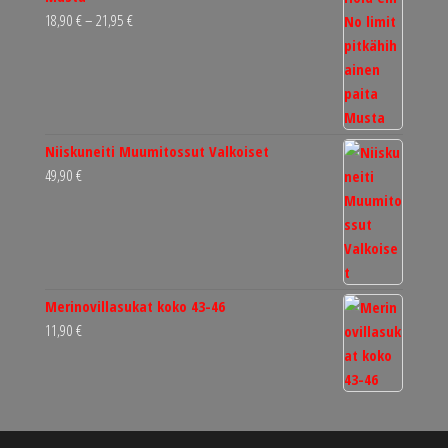
Hintaluokka:
18,90
€
–
21,95
€
18,90 €
-
21,95 €
Niiskuneiti Muumitossut Valkoiset
49,90
€
Merinovillasukat koko 43-46
11,90
€