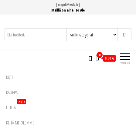
Siirry
|
myynti@isoale.fi
|
suoraan
Meillä on aina Iso Ale
sisältöön
0
0,00 €
VALIKKO
KOTI
KAUPPA
HOT!
UUTTA
KEITÄ ME OLEMME