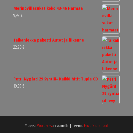
Merinovillasukat koko 43-46 Harmaa
9,99
€
Taikahiekka paketti Autot ja liikenne
22,90
€
Petri Nygård 29 Syntiä- Kaikki hitit Tupla CD
19,99
€
Ylpeästi
WordPress
in voimalla
|
Teema:
Envo Storefront