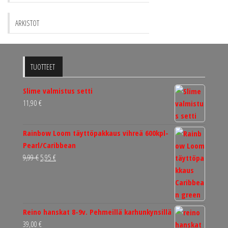
ARKISTOT
TUOTTEET
Slime valmistus setti
11,90
€
Rainbow Loom täyttöpakkaus vihreä 600kpl-
Pearl/Caribbean
Alkuperäinen
Nykyinen
9,99
€
5,95
€
hinta
hinta
oli:
on:
9,99 €.
5,95 €.
Reino hanskat 8-9v. Pehmeillä karhunkynsillä
39,00
€