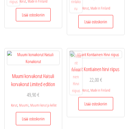
,
Korut
Made in Finland
,
Korut
Made in Finland
Lisää ostoskoriin
Lisää ostoskoriin
Maarit Kontiainen hirvi riipus
Muumi korvakorut Haisuli
22,00
€
korvakorut Limited edition
,
Korut
Made in Finland
49,90
€
Lisää ostoskoriin
,
,
Korut
Muumi
Muumi korut ja kellot
Lisää ostoskoriin