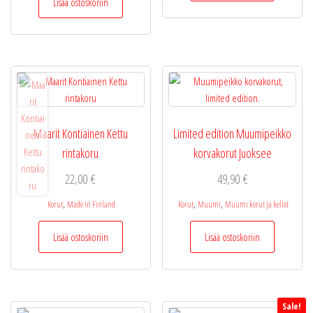
Lisää ostoskoriin
Maarit Kontiainen Kettu
Limited edition Muumipeikko
rintakoru
korvakorut Juoksee
22,00
€
49,90
€
,
,
,
Korut
Made in Finland
Korut
Muumi
Muumi korut ja kellot
Lisää ostoskoriin
Lisää ostoskoriin
Sale!