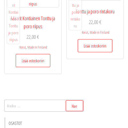
Tonttu ja poro rintakoru
Maarit Kontiainen Tonttu ja
22,00
€
poro riipus
,
Korut
Made in Finland
22,00
€
Lisää ostoskoriin
,
Korut
Made in Finland
Lisää ostoskoriin
Haku:
OSASTOT