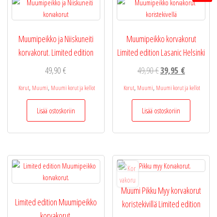
Muumipeikko ja Niiskuneiti
Muumipeikko korvakorut
korvakorut. Limited edition
Limited edition Lasanic Helsinki
Alkuperäinen
Nykyinen
49,90
€
49,90
€
39,95
€
hinta
hinta
,
,
,
,
Korut
Muumi
Muumi korut ja kellot
Korut
Muumi
Muumi korut ja kellot
oli:
on:
49,90 €.
39,95 €.
Lisää ostoskoriin
Lisää ostoskoriin
Muumi Pikku Myy korvakorut
Limited edition Muumipeikko
koristekivillä Limited edition
korvakorut.