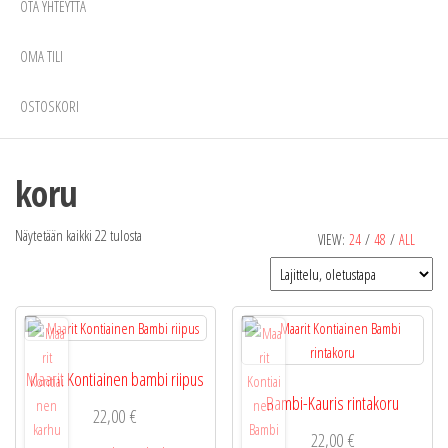
OTA YHTEYTTÄ
OMA TILI
OSTOSKORI
koru
Näytetään kaikki 22 tulosta
VIEW:
24
/
48
/
ALL
Maarit Kontiainen bambi riipus
Bambi-Kauris rintakoru
22,00
€
22,00
€