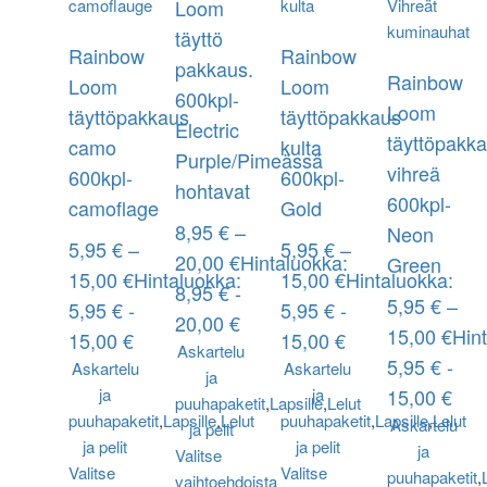
Loom
täyttö
Rainbow
Rainbow
pakkaus.
Rainbow
Loom
Loom
600kpl-
Loom
täyttöpakkaus
täyttöpakkaus
Electric
täyttöpakk
camo
kulta
Purple/Pimeässä
vihreä
600kpl-
600kpl-
hohtavat
600kpl-
camoflage
Gold
8,95
€
–
Neon
5,95
€
–
5,95
€
–
20,00
€
Hintaluokka:
Green
15,00
€
Hintaluokka:
15,00
€
Hintaluokka:
8,95 € -
5,95
€
–
5,95 € -
5,95 € -
20,00 €
15,00
€
Hin
15,00 €
15,00 €
Askartelu
5,95 € -
Askartelu
Askartelu
ja
ja
ja
15,00 €
puuhapaketit
,
Lapsille
,
Lelut
puuhapaketit
,
Lapsille
,
Lelut
puuhapaketit
,
Lapsille
,
Lelut
Askartelu
ja pelit
ja pelit
ja pelit
ja
Valitse
Valitse
Valitse
puuhapaketit
,
vaihtoehdoista