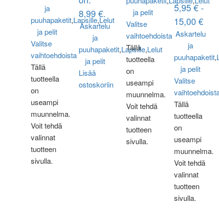
puuhapaketit
,
Lapsille
,
Lelut
5,95 € -
ja
8,99 €.
ja pelit
puuhapaketit
,
Lapsille
,
Lelut
15,00 €
Valitse
Askartelu
ja pelit
Askartelu
vaihtoehdoista
ja
Valitse
ja
Tällä
puuhapaketit
,
Lapsille
,
Lelut
vaihtoehdoista
puuhapaketit
,
tuotteella
ja pelit
Tällä
ja pelit
on
Lisää
tuotteella
Valitse
useampi
ostoskoriin
on
vaihtoehdoist
muunnelma.
useampi
Tällä
Voit tehdä
muunnelma.
tuotteella
valinnat
Voit tehdä
on
tuotteen
valinnat
useampi
sivulla.
tuotteen
muunnelma.
sivulla.
Voit tehdä
valinnat
tuotteen
sivulla.