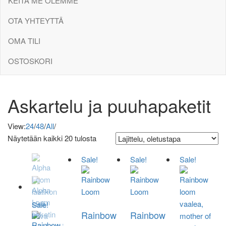
KEITÄ ME OLEMME
OTA YHTEYTTÄ
OMA TILI
OSTOSKORI
Askartelu ja puuhapaketit
View:
24
/
48
/
All
/
Näytetään kaikki 20 tulosta
Sale!
Sale!
Sale!
Sale!
Rainbow
Rainbow