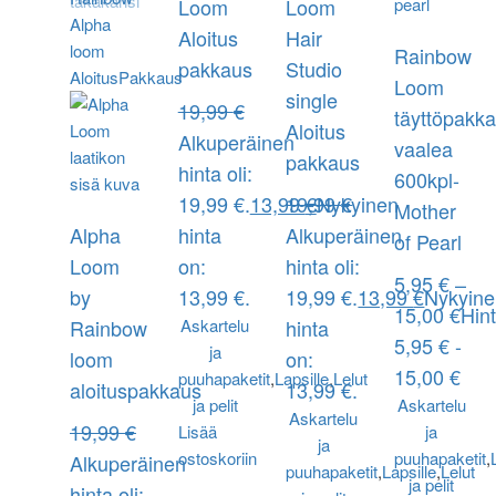
Loom
Loom
Aloitus
Hair
Rainbow
pakkaus
Studio
Loom
single
19,99
€
täyttöpakk
Aloitus
Alkuperäinen
vaalea
pakkaus
hinta oli:
600kpl-
19,99 €.
13,99
19,99
€
Nykyinen
€
Mother
Alpha
hinta
Alkuperäinen
of Pearl
Loom
on:
hinta oli:
5,95
€
–
by
13,99 €.
19,99 €.
13,99
€
Nykyin
15,00
€
Hin
Rainbow
Askartelu
hinta
5,95 € -
ja
loom
on:
15,00 €
puuhapaketit
,
Lapsille
,
Lelut
aloituspakkaus
13,99 €.
ja pelit
Askartelu
Askartelu
19,99
€
Lisää
ja
ja
ostoskoriin
puuhapaketit
,
Alkuperäinen
puuhapaketit
,
Lapsille
,
Lelut
ja pelit
hinta oli: