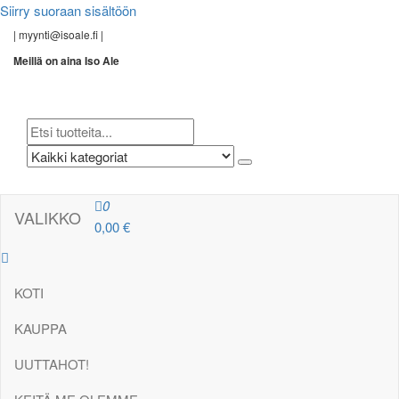
Siirry suoraan sisältöön
|
myynti@isoale.fi
|
Meillä on aina Iso Ale
0
VALIKKO
0,00 €
KOTI
KAUPPA
UUTTA
HOT!