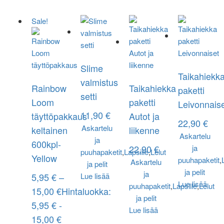
Sale!
Slime
Taikahiekk
valmistus
Rainbow
Taikahiekka
paketti
setti
Loom
paketti
Leivonnais
11,90
€
täyttöpakkaus
Autot ja
22,90
€
Askartelu
keltainen
liikenne
Askartelu
ja
600kpl-
22,90
€
ja
puuhapaketit
,
Lapsille
,
Lelut
Yellow
puuhapaketit
,
Askartelu
ja pelit
ja pelit
ja
5,95
€
–
Lue lisää
Lue lisää
puuhapaketit
,
Lapsille
,
Lelut
15,00
€
Hintaluokka:
ja pelit
5,95 € -
Lue lisää
15,00 €