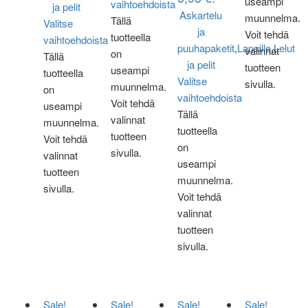
useampi
vaihtoehdoista
ja pelit
Askartelu
muunnelma.
Tällä
Valitse
ja
Voit tehdä
tuotteella
vaihtoehdoista
puuhapaketit
,
Lapsille
,
Lelut
valinnat
on
Tällä
ja pelit
tuotteen
useampi
tuotteella
Valitse
sivulla.
muunnelma.
on
vaihtoehdoista
Voit tehdä
useampi
Tällä
valinnat
muunnelma.
tuotteella
tuotteen
Voit tehdä
on
sivulla.
valinnat
useampi
tuotteen
muunnelma.
sivulla.
Voit tehdä
valinnat
tuotteen
sivulla.
Sale!
Sale!
Sale!
Sale!