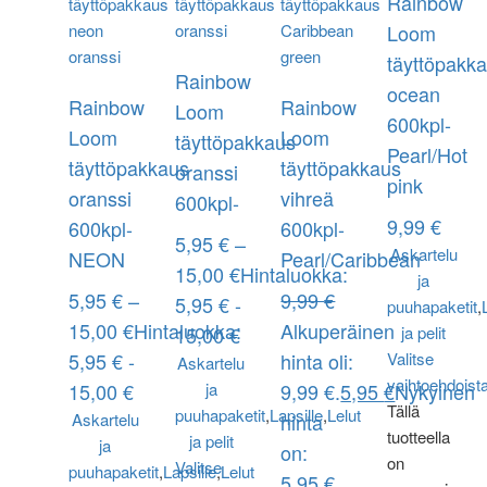
Rainbow
Loom
täyttöpakk
Rainbow
ocean
Rainbow
Rainbow
Loom
600kpl-
Loom
Loom
täyttöpakkaus
Pearl/Hot
täyttöpakkaus
täyttöpakkaus
oranssi
pink
oranssi
vihreä
600kpl-
9,99
€
600kpl-
600kpl-
5,95
€
–
Askartelu
NEON
Pearl/Caribbean
15,00
€
Hintaluokka:
ja
5,95
€
–
9,99
€
5,95 € -
puuhapaketit
,
15,00
€
Hintaluokka:
Alkuperäinen
15,00 €
ja pelit
5,95 € -
hinta oli:
Valitse
Askartelu
vaihtoehdoist
15,00 €
ja
9,99 €.
5,95
€
Nykyinen
Tällä
puuhapaketit
,
Lapsille
,
Lelut
Askartelu
hinta
tuotteella
ja pelit
ja
on:
on
Valitse
puuhapaketit
,
Lapsille
,
Lelut
5,95 €.