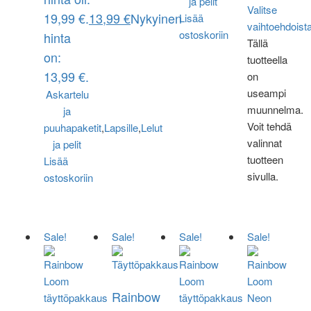
ja pelit
Valitse
19,99 €.
13,99
€
Nykyinen
Lisää
vaihtoehdoist
ostoskoriin
hinta
Tällä
on:
tuotteella
13,99 €.
on
useampi
Askartelu
muunnelma.
ja
Voit tehdä
puuhapaketit
,
Lapsille
,
Lelut
valinnat
ja pelit
tuotteen
Lisää
sivulla.
ostoskoriin
Sale!
Sale!
Sale!
Sale!
Rainbow