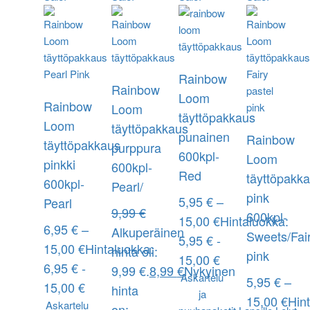
Rainbow
Rainbow
Loom
Rainbow
Loom
täyttöpakkaus
Loom
täyttöpakkaus
punainen
Rainbow
täyttöpakkaus
purppura
600kpl-
Loom
pinkki
600kpl-
Red
täyttöpakk
600kpl-
Pearl/
pink
5,95
€
–
Pearl
9,99
€
600kpl-
15,00
€
Hintaluokka:
6,95
€
–
Alkuperäinen
Sweets/Fai
5,95 € -
15,00
€
Hintaluokka:
hinta oli:
pink
15,00 €
6,95 € -
9,99 €.
8,99
€
Nykyinen
Askartelu
5,95
€
–
15,00 €
hinta
ja
15,00
€
Hin
Askartelu
on: