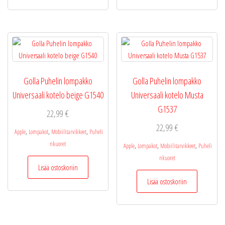
Golla Puhelin lompakko
Golla Puhelin lompakko
Universaali kotelo beige G1540
Universaali kotelo Musta
G1537
22,99
€
22,99
€
,
,
,
Apple
Lompakot
Mobiilitarvikkeet
Puheli
nkuoret
,
,
,
Apple
Lompakot
Mobiilitarvikkeet
Puheli
nkuoret
Lisää ostoskoriin
Lisää ostoskoriin