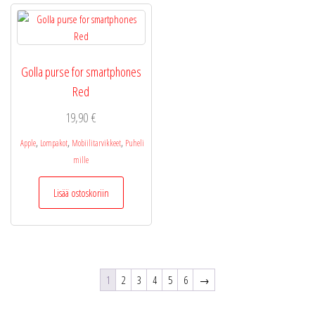
Golla purse for smartphones
Red
19,90
€
,
,
,
Apple
Lompakot
Mobiilitarvikkeet
Puheli
mille
Lisää ostoskoriin
1
2
3
4
5
6
→