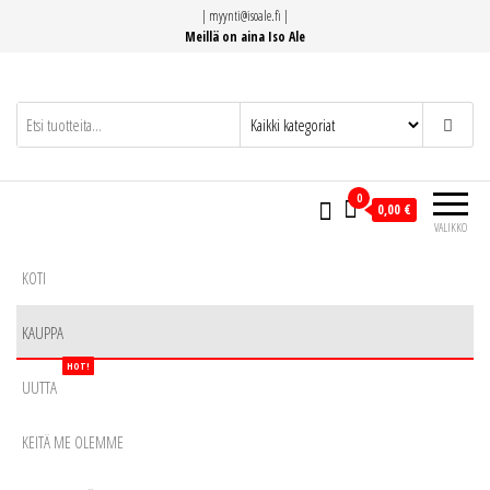
Siirry
|
myynti@isoale.fi
|
suoraan
Meillä on aina Iso Ale
sisältöön
0
0,00 €
VALIKKO
KOTI
KAUPPA
HOT!
UUTTA
KEITÄ ME OLEMME