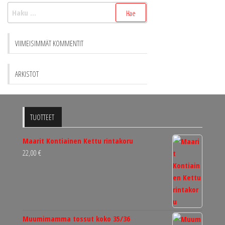
Haku:
VIIMEISIMMÄT KOMMENTIT
ARKISTOT
TUOTTEET
Maarit Kontiainen Kettu rintakoru
22,00
€
Muumimamma tossut koko 35/36