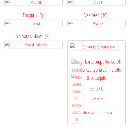
Tossut
(13)
Vaatteet
(30)
Vauvatarvikkeet
(2)
Corkor korttilompakko seteli
taskulla Käsityönä valmistettu
RFID suojattu
35,00
€
Lompakot
Tällä
Valitse vaihtoehdoista
tuotteel
on
useamp