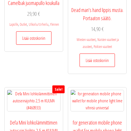
Camelbak juomapullo koukulla
Dead man’s hand lippis musta.
29,90
€
Portaaton säätö.
,
,
,
Lapsille
Outlet
Ulkoilu/Urheilu
Yleinen
14,90
€
Lisää ostoskoriin
,
Miesten vaatteet
Naisten vaatteet ja
,
asusteet
Poikien vaatteet
Lisää ostoskoriin
Sale!
Defa Mini lohkolämmittimen
for generation mobile phone
autoseinäjohto 2,5 m KULMA
wallet for mobile phone light