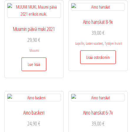
valinnat
tuotteen
sivulla.
Aino hanskat 8-9v
Muumin päivä muki 2021
39,00
€
29,90
€
,
,
Lapsille
Lasten vaatteet
Tyttöjen huivit
Muumi
Lisää ostoskoriin
Lue lisää
Aino baskeri
Aino hanskat 6-7v
24,90
€
39,00
€