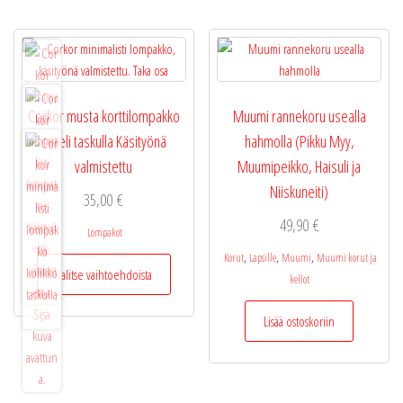
muunne
Voit
tehdä
valinnat
tuottee
Corkor musta korttilompakko
Muumi rannekoru usealla
sivulla.
seteli taskulla Käsityönä
hahmolla (Pikku Myy,
valmistettu
Muumipeikko, Haisuli ja
Niiskuneiti)
35,00
€
49,90
€
Lompakot
,
,
,
Tällä
Korut
Lapsille
Muumi
Muumi korut ja
Valitse vaihtoehdoista
tuotteella
kellot
on
Lisää ostoskoriin
useampi
muunnelma.
Voit
tehdä