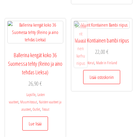
Maarit Kontiainen bambi riipus
22,00
€
Ballerina kengät koko 36
,
Suomessa tehty (Reino ja aino
Korut
Made in Finland
tehdas Lieksa)
Lisää ostoskoriin
26,90
€
,
Lapsille
Lasten
,
,
vaatteet
Muumitossut
Naisten vaatteet ja
,
,
asusteet
Outlet
Tossut
Lue lisää