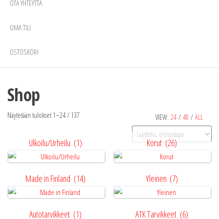
OTA YHTEYTTÄ
OMA TILI
OSTOSKORI
Shop
Näytetään tulokset 1–24 / 137
VIEW:
24
/
48
/
ALL
Ulkoilu/Urheilu
(1)
Korut
(26)
Made in Finland
(14)
Yleinen
(7)
Autotarvikkeet
(1)
ATK Tarvikkeet
(6)