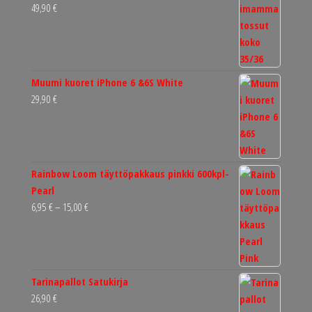
49,90
€
Muumi kuoret iPhone 6 &6S White
29,90
€
Rainbow Loom täyttöpakkaus pinkki 600kpl-
Pearl
Hintaluokka:
6,95
€
–
15,00
€
6,95 €
-
15,00 €
Tarinapallot Satukirja
26,90
€