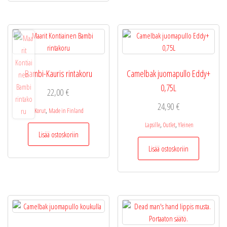
Bambi-Kauris rintakoru
Camelbak juomapullo Eddy+
0,75L
22,00
€
24,90
€
,
Korut
Made in Finland
,
,
Lapsille
Outlet
Yleinen
Lisää ostoskoriin
Lisää ostoskoriin