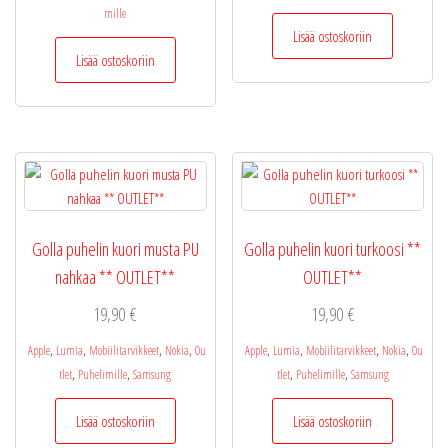
mille
Lisää ostoskoriin
Lisää ostoskoriin
Golla puhelin kuori musta PU
Golla puhelin kuori turkoosi **
nahkaa ** OUTLET**
OUTLET**
19,90
€
19,90
€
,
,
,
,
,
,
,
,
Apple
Lumia
Mobiilitarvikkeet
Nokia
Ou
Apple
Lumia
Mobiilitarvikkeet
Nokia
Ou
,
,
,
,
tlet
Puhelimille
Samsung
tlet
Puhelimille
Samsung
Lisää ostoskoriin
Lisää ostoskoriin