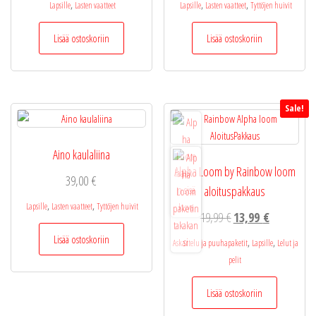
,
,
,
Lapsille
Lasten vaatteet
Lapsille
Lasten vaatteet
Tyttöjen huivit
Lisää ostoskoriin
Lisää ostoskoriin
Sale!
Aino kaulaliina
Alpha Loom by Rainbow loom
39,00
€
aloituspakkaus
,
,
Lapsille
Lasten vaatteet
Tyttöjen huivit
Alkuperäinen
Nykyinen
19,99
€
13,99
€
hinta
hinta
Lisää ostoskoriin
,
,
Askartelu ja puuhapaketit
Lapsille
Lelut ja
oli:
on:
pelit
19,99 €.
13,99 €.
Lisää ostoskoriin