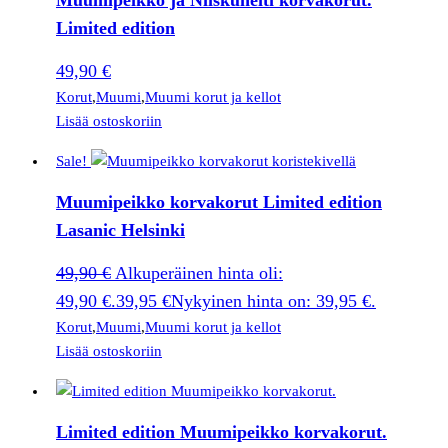
Muumipeikko ja Niiskuneiti korvakorut.
Limited edition
49,90
€
Korut
,
Muumi
,
Muumi korut ja kellot
Lisää ostoskoriin
Sale!
Muumipeikko korvakorut Limited edition
Lasanic Helsinki
49,90
€
Alkuperäinen hinta oli:
49,90 €.
39,95
€
Nykyinen hinta on: 39,95 €.
Korut
,
Muumi
,
Muumi korut ja kellot
Lisää ostoskoriin
Limited edition Muumipeikko korvakorut.