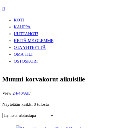
KOTI
KAUPPA
UUTTA
HOT!
KEITÄ ME OLEMME
OTA YHTEYTTÄ
OMA TILI
OSTOSKORI
Muumi-korvakorut aikuisille
View:
24
/
48
/
All
/
Näytetään kaikki 8 tulosta