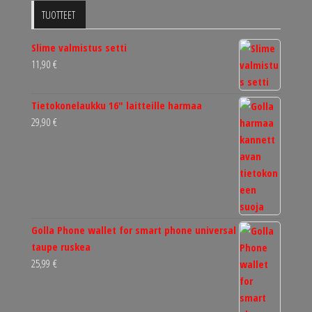
TUOTTEET
Slime valmistus setti
11,90
€
Tietokonelaukku 16" laitteille harmaa
29,90
€
Golla Phone wallet for smart phone universal
taupe ruskea
25,99
€