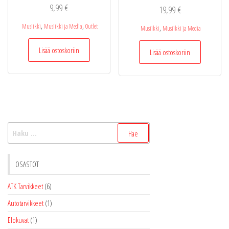
9,99
€
19,99
€
,
,
Musiikki
Musiikki ja Media
Outlet
,
Musiikki
Musiikki ja Media
Lisää ostoskoriin
Lisää ostoskoriin
Haku:
OSASTOT
ATK Tarvikkeet
(6)
Autotarvikkeet
(1)
Elokuvat
(1)