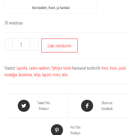
Aino baskeri, huivi, ja hanskat
50 varastossa
Aino
-
+
Lisää ostoskoriin
kaulaliina
määrä
Osastot:
Lapsille
,
Lasten vaatteet
,
Tyttöjen huivit
Avainsanat tuotteelle
Aino
,
huivi
,
joulu
nostalgia
,
kaulaliina
,
lahja
,
lapset
,
reino
,
talvi
Tweet This
Share on
Product
Facebook
Pin This
Product