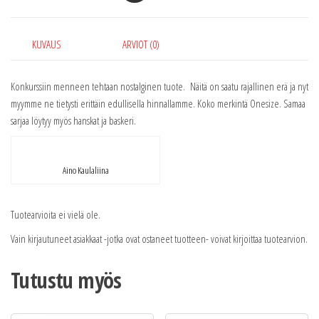
KUVAUS
ARVIOT (0)
Konkurssiin menneen tehtaan nostalginen tuote. Näitä on saatu rajallinen erä ja nyt
myymme ne tietysti erittäin edullisella hinnallamme. Koko merkintä Onesize. Samaa
sarjaa löytyy myös hanskat ja baskeri.
Aino Kaulaliina
Tuotearvioita ei vielä ole.
Vain kirjautuneet asiakkaat -jotka ovat ostaneet tuotteen- voivat kirjoittaa tuotearvion.
Tutustu myös