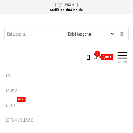
Siirry
|
myynti@isoale.fi
|
suoraan
Meillä on aina Iso Ale
sisältöön
0
0,00 €
VALIKKO
KOTI
KAUPPA
HOT!
UUTTA
KEITÄ ME OLEMME