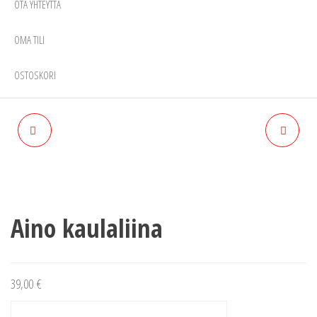
OTA YHTEYTTÄ
OMA TILI
OSTOSKORI
AINO BASKERI
AINO HANSKAT 6-7V
Aino kaulaliina
39,00
€