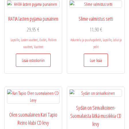
RATIA lasten pyjama punainen
Slime valmistus setti
29,95
€
11,90
€
,
,
,
,
,
Lapsille
Lasten vaatteet
Outlet
Poikien
Askartelu ja puuhapaketit
Lapsille
Lelut ja
,
vaatteet
Vaatteet
pelit
Lisää ostoskoriin
Lue lisää
Sydän on Sinivalkoinen-
Olen suomalainen Kari Tapio
Suomalaista lätkä musiikkia CD
Reino klubi CD levy
levy