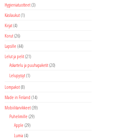
Hygieniatuotteet
(3)
Käsilaukut
(1)
Kirjat
(4)
Korut
(26)
Lapsille
(44)
Lelut ja pelit
(21)
Askartelu ja puuhapaketit
(20)
Lelupyssyt
(1)
Lompakot
(8)
Made in Finland
(14)
Mobiilitarvikkeet
(39)
Puhelimille
(29)
Apple
(29)
Lumia
(4)