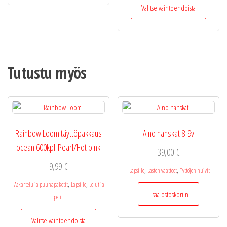
Valitse vaihtoehdoista
tuotteel
on
useamp
muunne
Voit
Tutustu myös
tehdä
valinnat
tuottee
sivulla.
Rainbow Loom täyttöpakkaus
Aino hanskat 8-9v
ocean 600kpl-Pearl/Hot pink
39,00
€
9,99
€
,
,
Lapsille
Lasten vaatteet
Tyttöjen huivit
,
,
Askartelu ja puuhapaketit
Lapsille
Lelut ja
Lisää ostoskoriin
pelit
Tällä
Valitse vaihtoehdoista
tuotteella