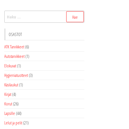
Voit
tehdä
Haku:
valinnat
tuottee
sivulla.
OSASTOT
ATK Tarvikkeet
(6)
Autotarvikkeet
(1)
Elokuvat
(1)
Hygieniatuotteet
(3)
Käsilaukut
(1)
Kirjat
(4)
Korut
(26)
Lapsille
(44)
Lelut ja pelit
(21)