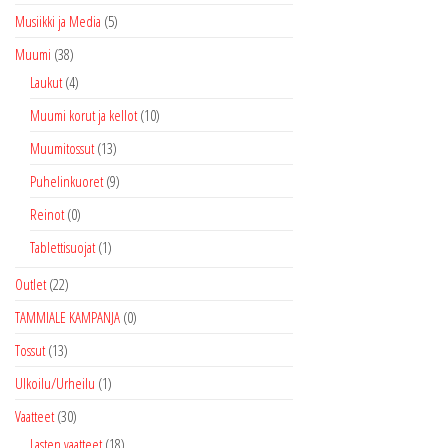
Musiikki ja Media
(5)
Muumi
(38)
Laukut
(4)
Muumi korut ja kellot
(10)
Muumitossut
(13)
Puhelinkuoret
(9)
Reinot
(0)
Tablettisuojat
(1)
Outlet
(22)
TAMMIALE KAMPANJA
(0)
Tossut
(13)
Ulkoilu/Urheilu
(1)
Vaatteet
(30)
Lasten vaatteet
(18)