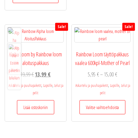
on
useampi
muunnelma.
Sale!
Sale!
Voit
tehdä
valinnat
tuotteen
Alpha Loom by Rainbow loom
Rainbow Loom täyttöpakkaus
sivulla.
aloituspakkaus
vaalea 600kpl-Mother of Pearl
Alkuperäinen
Nykyinen
Hintaluokka
19,99
€
13,99
€
5,95
€
–
15,00
€
hinta
hinta
5,95 €
,
,
,
,
Askartelu ja puuhapaketit
Lapsille
Lelut ja
Askartelu ja puuhapaketit
Lapsille
Lelut ja
oli:
on:
-
pelit
pelit
19,99 €.
13,99 €.
15,00 €
Tällä
Lisää ostoskoriin
Valitse vaihtoehdoista
tuotteel
on
useamp
muunne