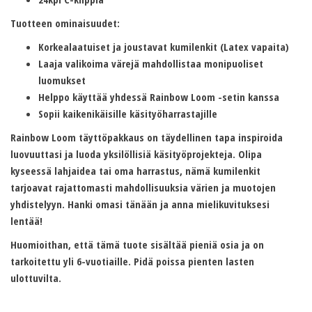
Tuotteen ominaisuudet:
Korkealaatuiset ja joustavat kumilenkit (Latex vapaita)
Laaja valikoima värejä mahdollistaa monipuoliset
luomukset
Helppo käyttää yhdessä Rainbow Loom -setin kanssa
Sopii kaikenikäisille käsityöharrastajille
Rainbow Loom täyttöpakkaus on täydellinen tapa inspiroida
luovuuttasi ja luoda yksilöllisiä käsityöprojekteja. Olipa
kyseessä lahjaidea tai oma harrastus, nämä kumilenkit
tarjoavat rajattomasti mahdollisuuksia värien ja muotojen
yhdistelyyn. Hanki omasi tänään ja anna mielikuvituksesi
lentää!
Huomioithan, että tämä tuote sisältää pieniä osia ja on
tarkoitettu yli 6-vuotiaille. Pidä poissa pienten lasten
ulottuvilta.