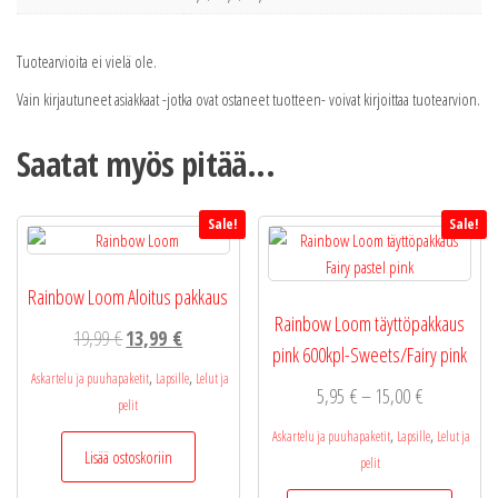
Tuotearvioita ei vielä ole.
Vain kirjautuneet asiakkaat -jotka ovat ostaneet tuotteen- voivat kirjoittaa tuotearvion.
Saatat myös pitää...
Sale!
Sale!
Rainbow Loom Aloitus pakkaus
Rainbow Loom täyttöpakkaus
Alkuperäinen
Nykyinen
19,99
€
13,99
€
pink 600kpl-Sweets/Fairy pink
hinta
hinta
,
,
Askartelu ja puuhapaketit
Lapsille
Lelut ja
Hintaluokka
5,95
€
–
15,00
€
oli:
on:
pelit
5,95 €
19,99 €.
13,99 €.
,
,
Askartelu ja puuhapaketit
Lapsille
Lelut ja
-
Lisää ostoskoriin
pelit
15,00 €
Tällä