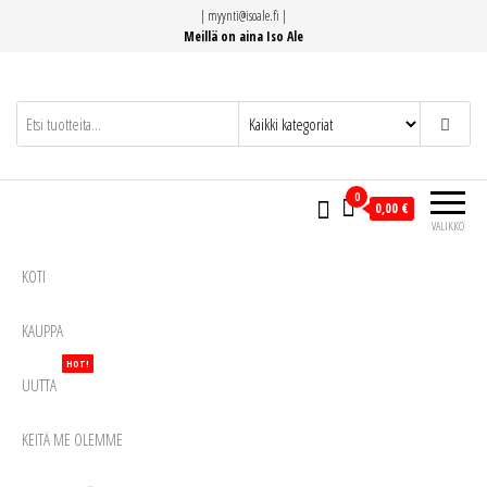
Siirry
|
myynti@isoale.fi
|
suoraan
Meillä on aina Iso Ale
sisältöön
0
0,00 €
VALIKKO
KOTI
KAUPPA
HOT!
UUTTA
KEITÄ ME OLEMME