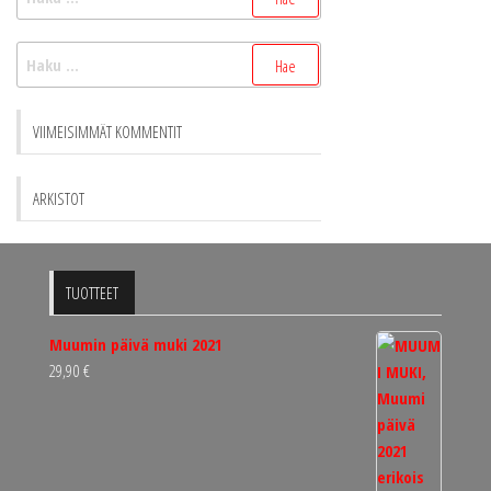
Haku:
VIIMEISIMMÄT KOMMENTIT
ARKISTOT
TUOTTEET
Muumin päivä muki 2021
29,90
€