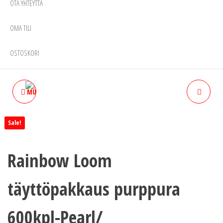
OTA YHTEYTTÄ
OMA TILI
OSTOSKORI
MUUMIPEIKKO KORVAKORUT
RAINBOW LOOM
LIMITED EDITION LASANIC
TÄYTTÖPAKKAUS OCEAN
Sale!
HELSINKI
600KPL-PEARL/HOT PINK
Rainbow Loom
täyttöpakkaus purppura
600kpl-Pearl/