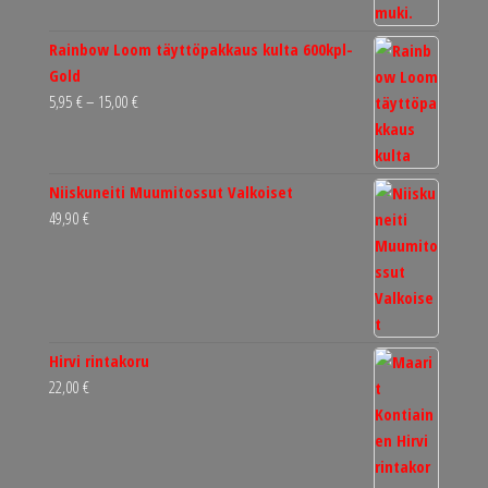
Rainbow Loom täyttöpakkaus kulta 600kpl-
Gold
Hintaluokka:
5,95
€
–
15,00
€
5,95 €
-
15,00 €
Niiskuneiti Muumitossut Valkoiset
49,90
€
Hirvi rintakoru
22,00
€