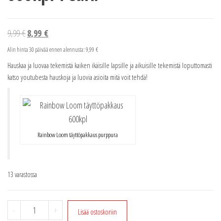
Alkuperäinen
Nykyinen
9,99
€
8,99
€
hinta
hinta
Alin hinta 30 päivää ennen alennusta:
9,99
€
oli:
on:
Hauskaa ja luovaa tekemistä kaiken ikäisille lapsille ja aikuisille tekemistä loputtomasti
9,99 €.
8,99 €.
katso youtubesta hauskoja ja luovia asioita mitä voit tehdä!
Rainbow Loom täyttöpakkaus purppura
13 varastossa
Rainbow
-
+
Lisää ostoskoriin
Loom