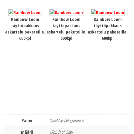
Rainbow Loom
Rainbow Loom
Rainbow Loom
täyttöpakkaus
täyttöpakkaus
täyttöpakkaus
askartelu paketeille.
askartelu paketeille.
askartelu paketeille.
600kpl
600kpl
600kpl
Paino
0,0047 kg (kilogramma)
Määrä
1Kpl, 2Kpl, 3Kpl