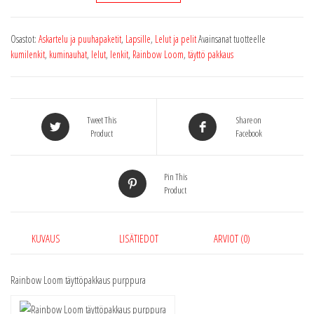
täyttöpakkaus
purppura
Osastot:
Askartelu ja puuhapaketit
,
Lapsille
,
Lelut ja pelit
Avainsanat tuotteelle
600kpl-
kumilenkit
,
kuminauhat
,
lelut
,
lenkit
,
Rainbow Loom
,
täyttö pakkaus
Pearl/
määrä
Tweet This
Share on
Product
Facebook
Pin This
Product
KUVAUS
LISÄTIEDOT
ARVIOT (0)
Rainbow Loom täyttöpakkaus purppura