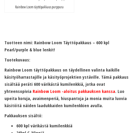
Rainbow Loom täyttöpakkaus purppura
Tuotteen nimi: Rainbow Loom Täyttöpakkaus – 600 kpl
Pearl/purple & blue lenkit!
Tuotekuvaus:
Rainbow Loom täyttöpakkaus on täydellinen valinta kaikille
käsityöharrastajille ja käsityöprojektien ystäville. Tämä pakkaus
sisältää peräti 600 värikästä kumilenkkiä, jotka ovat
yhteensopivia
Rainbow Loom -aloitus pakkauksen kanssa
. Luo
upeita koruja, avaimenperiä, hiuspantoja ja monia muita luovia
käsitöitä näiden laadukkaiden kumilenkkien avulla.
Pakkauksen sisältö:
600 kpl värikästä kumilenkkiä
24kpl C-klippiä