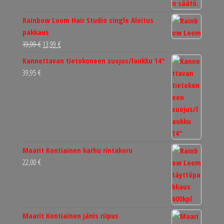
Rainbow Loom Hair Studio single Aloitus
pakkaus
Alkuperäinen
Nykyinen
19,99
€
13,99
€
hinta
hinta
Kannettavan tietokoneen suojus/laukku 14"
oli:
on:
39,95
€
19,99 €.
13,99 €.
Maarit Kontiainen karhu rintakoru
22,00
€
Maarit Kontiainen jänis riipus