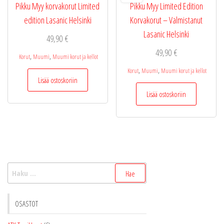
Pikku Myy korvakorut Limited
Pikku Myy Limited Edition
edition Lasanic Helsinki
Korvakorut – Valmistanut
Lasanic Helsinki
49,90
€
49,90
€
,
,
Korut
Muumi
Muumi korut ja kellot
,
,
Korut
Muumi
Muumi korut ja kellot
Lisää ostoskoriin
Lisää ostoskoriin
Haku:
OSASTOT