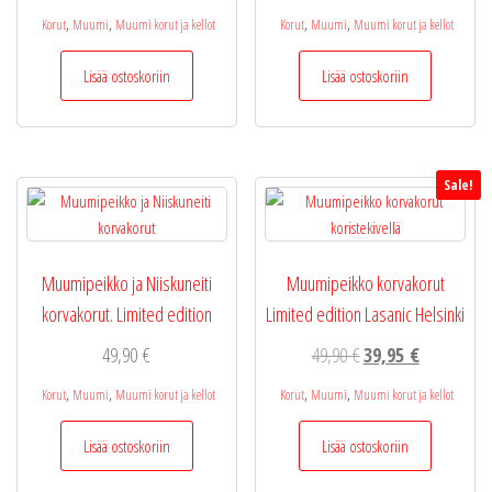
,
,
,
,
Korut
Muumi
Muumi korut ja kellot
Korut
Muumi
Muumi korut ja kellot
Lisää ostoskoriin
Lisää ostoskoriin
Sale!
Muumipeikko ja Niiskuneiti
Muumipeikko korvakorut
korvakorut. Limited edition
Limited edition Lasanic Helsinki
Alkuperäinen
Nykyinen
49,90
€
49,90
€
39,95
€
hinta
hinta
,
,
,
,
Korut
Muumi
Muumi korut ja kellot
Korut
Muumi
Muumi korut ja kellot
oli:
on:
49,90 €.
39,95 €.
Lisää ostoskoriin
Lisää ostoskoriin