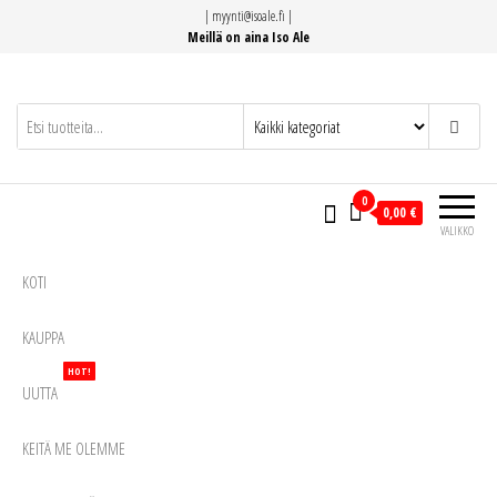
Siirry
|
myynti@isoale.fi
|
suoraan
Meillä on aina Iso Ale
sisältöön
0
0,00 €
VALIKKO
KOTI
KAUPPA
HOT!
UUTTA
KEITÄ ME OLEMME