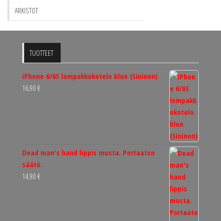
ARKISTOT
TUOTTEET
iPhone 6/6S lompakkokotelo blue (Sininen)
16,90
€
Dead man's hand lippis musta. Portaaton
säätö.
14,90
€