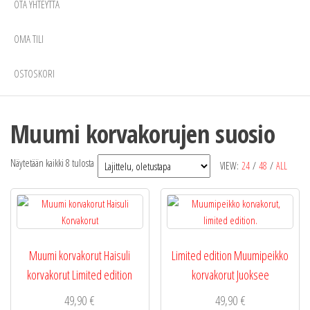
OTA YHTEYTTÄ
OMA TILI
OSTOSKORI
Muumi korvakorujen suosio
Näytetään kaikki 8 tulosta
VIEW:
24
/
48
/
ALL
Muumi korvakorut Haisuli
Limited edition Muumipeikko
korvakorut Limited edition
korvakorut Juoksee
49,90
€
49,90
€