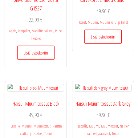
G1537
49,90
€
22,99
€
,
,
Korut
Muumi
Muumi korut ja kellot
,
,
,
Apple
Lompakot
Mobiilitarvikkeet
Puheli
Lisää ostoskoriin
nkuoret
Lisää ostoskoriin
Haisuli Muumitossut Black
Haisuli Muumitossut Dark Grey
49,90
€
49,90
€
,
,
,
,
,
,
Lapsille
Muumi
Muumitossut
Naisten
Lapsille
Muumi
Muumitossut
Naisten
,
,
vaatteet ja asusteet
Tossut
vaatteet ja asusteet
Tossut