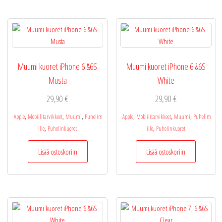
tehdä
valinnat
tuotteen
sivulla.
Muumi kuoret iPhone 6 &6S
Muumi kuoret iPhone 6 &6S
Musta
White
29,90
€
29,90
€
,
,
,
,
,
,
Apple
Mobiilitarvikkeet
Muumi
Puhelim
Apple
Mobiilitarvikkeet
Muumi
Puhelim
,
,
ille
Puhelinkuoret
ille
Puhelinkuoret
Lisää ostoskoriin
Lisää ostoskoriin