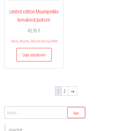
valinnat
tuottee
Limited edition Muumipeikko
sivulla.
korvakorut Juoksee
49,90
€
,
,
Korut
Muumi
Muumi korut ja kellot
Lisää ostoskoriin
1
2
→
Haku:
OSASTOT