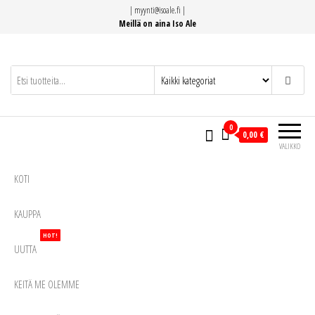
Siirry
|
myynti@isoale.fi
|
suoraan
Meillä on aina Iso Ale
sisältöön
0
0,00 €
VALIKKO
KOTI
KAUPPA
HOT!
UUTTA
KEITÄ ME OLEMME