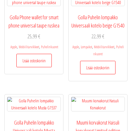
Golla Phone wallet for smart
Golla Puhelin lompakko
phone universal taupe ruskea
Universaali kotelo beige G1540
25,99
€
22,99
€
,
,
,
,
,
Apple
Mobiilitarvikkeet
Puhelinkuoret
Apple
Lompakot
Mobiilitarvikkeet
Puheli
nkuoret
Lisää ostoskoriin
Lisää ostoskoriin
Golla Puhelin lompakko
Muumi korvakorut Haisuli
Universaali kotelo Musta
korvakorut Limited edition