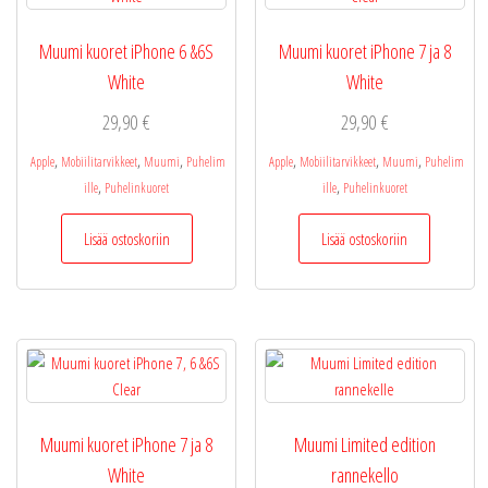
Muumi kuoret iPhone 6 &6S
Muumi kuoret iPhone 7 ja 8
White
White
29,90
€
29,90
€
,
,
,
,
,
,
Apple
Mobiilitarvikkeet
Muumi
Puhelim
Apple
Mobiilitarvikkeet
Muumi
Puhelim
,
,
ille
Puhelinkuoret
ille
Puhelinkuoret
Lisää ostoskoriin
Lisää ostoskoriin
Muumi kuoret iPhone 7 ja 8
Muumi Limited edition
White
rannekello