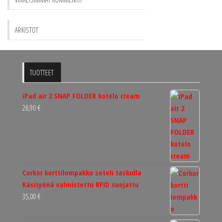
ARKISTOT
TUOTTEET
iPad air 2 SNAP FOLDER kotelo cream
26,90
€
Corkor korttilompakko seteli taskulla
Käsityönä valmistettu RFID suojattu
35,00
€