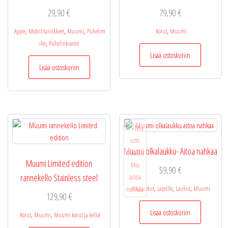
29,90
€
79,90
€
,
,
,
,
Apple
Mobiilitarvikkeet
Muumi
Puhelim
Korut
Muumi
,
ille
Puhelinkuoret
Lisää ostoskoriin
Lisää ostoskoriin
Muumi olkalaukku- Aitoa nahkaa
Muumi Limited edition
59,90
€
rannekello Stainless steel
,
,
,
Käsilaukut
Lapsille
Laukut
Muumi
129,90
€
Lisää ostoskoriin
,
,
Korut
Muumi
Muumi korut ja kellot