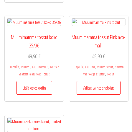
Voit
tehdä
valinnat
tuottee
sivulla.
Muumimamma tossut koko
Muumimamma tossut Pink avo-
35/36
malli
49,90
€
49,90
€
,
,
,
,
,
,
Lapsille
Muumi
Muumitossut
Naisten
Lapsille
Muumi
Muumitossut
Naisten
,
,
vaatteet ja asusteet
Tossut
vaatteet ja asusteet
Tossut
Tällä
Lisää ostoskoriin
Valitse vaihtoehdoista
tuotteel
on
useamp
muunne
Voit
tehdä