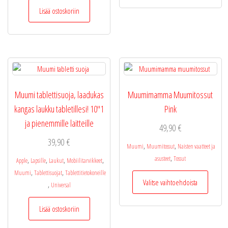
Lisää ostoskoriin
Muumi tablettisuoja, laadukas
Muumimamma Muumitossut
kangas laukku tabletillesi! 10″1
Pink
ja pienemmille laitteille
49,90
€
39,90
€
,
,
Muumi
Muumitossut
Naisten vaatteet ja
,
asusteet
Tossut
,
,
,
,
Apple
Lapsille
Laukut
Mobiilitarvikkeet
,
,
Muumi
Tablettisuojat
Tablettitietokoneille
Tällä
Valitse vaihtoehdoista
,
Universal
tuotteel
on
Lisää ostoskoriin
useamp
muunne