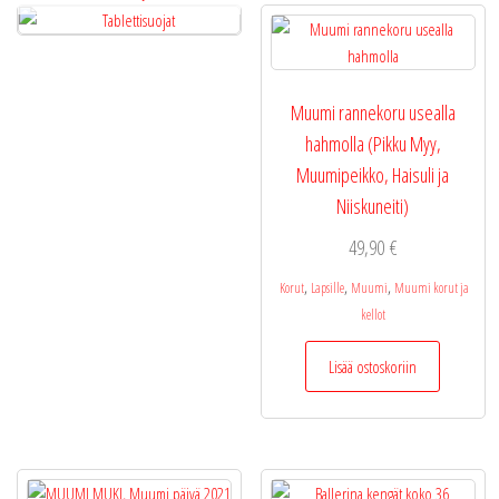
Muumi rannekoru usealla
hahmolla (Pikku Myy,
Muumipeikko, Haisuli ja
Niiskuneiti)
49,90
€
,
,
,
Korut
Lapsille
Muumi
Muumi korut ja
kellot
Lisää ostoskoriin