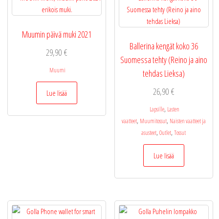
Muumin päivä muki 2021
Ballerina kengät koko 36
29,90
€
Suomessa tehty (Reino ja aino
Muumi
tehdas Lieksa)
26,90
€
Lue lisää
,
Lapsille
Lasten
,
,
vaatteet
Muumitossut
Naisten vaatteet ja
,
,
asusteet
Outlet
Tossut
Lue lisää