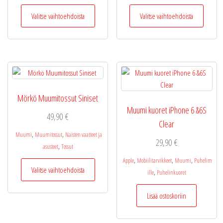
Tällä
Tällä
Valitse vaihtoehdoista
Valitse vaihtoehdoista
tuotteella
tuotteel
on
on
useampi
useamp
muunnelma.
muunne
Voit
Voit
tehdä
tehdä
valinnat
valinnat
Mörkö Muumitossut Siniset
tuotteen
tuottee
Muumi kuoret iPhone 6 &6S
sivulla.
sivulla.
49,90
€
Clear
,
,
Muumi
Muumitossut
Naisten vaatteet ja
29,90
€
,
asusteet
Tossut
,
,
,
Tällä
Apple
Mobiilitarvikkeet
Muumi
Puhelim
Valitse vaihtoehdoista
,
tuotteella
ille
Puhelinkuoret
on
Lisää ostoskoriin
useampi
muunnelma.
Voit