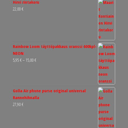
Hirvi rintakoru
22,00
€
Rainbow Loom täyttöpakkaus oranssi 600kpl-
NEON
Hintaluokka:
5,95
€
–
15,00
€
5,95 €
-
15,00 €
Golla Air phone purse original universal
Rannehihnalla
27,90
€