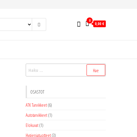
0
0,00 €
Haku:
OSASTOT
ATK Tarvikkeet
(6)
Autotarvikkeet
(1)
Elokuvat
(1)
Hygieniatuotteet
(3)