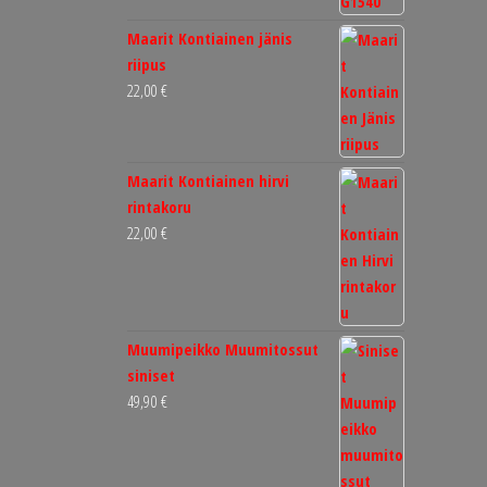
Maarit Kontiainen jänis
riipus
22,00
€
Maarit Kontiainen hirvi
rintakoru
22,00
€
Muumipeikko Muumitossut
siniset
49,90
€