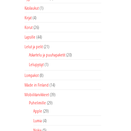
Käsilaukut
(1)
Kirjat
(4)
Korut
(26)
Lapsille
(44)
Lelut ja pelit
(21)
Askartelu ja puuhapaketit
(20)
Lelupyssyt
(1)
Lompakot
(8)
Made in Finland
(14)
Mobiilitarvikkeet
(39)
Puhelimille
(29)
Apple
(29)
Lumia
(4)
Nokia
(5)