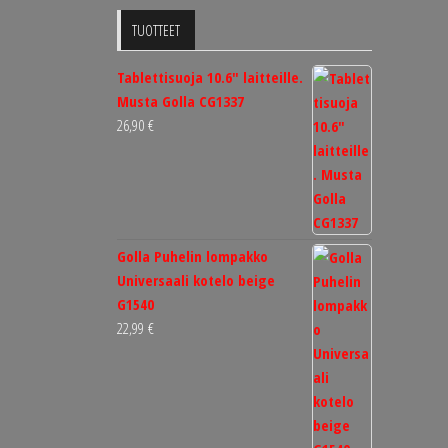
TUOTTEET
Tablettisuoja 10.6" laitteille.
Musta Golla CG1337
26,90
€
Golla Puhelin lompakko
Universaali kotelo beige
G1540
22,99
€