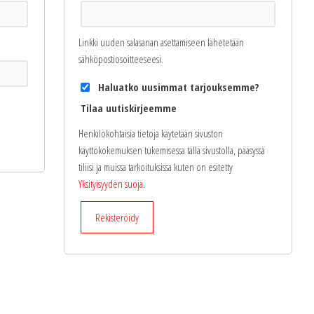
Linkki uuden salasanan asettamiseen lähetetään
sähköpostiosoitteeseesi.
Haluatko uusimmat tarjouksemme?
Tilaa uutiskirjeemme
Henkilökohtaisia tietoja käytetään sivuston
käyttökokemuksen tukemisessa tällä sivustolla, pääsyssä
tiliisi ja muissa tarkoituksissa kuten on esitetty
Yksityisyyden suoja
.
Rekisteröidy