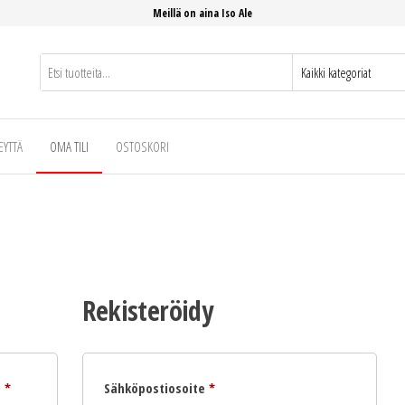
Meillä on aina Iso Ale
EYTTÄ
OMA TILI
OSTOSKORI
Rekisteröidy
Vaaditaan
Vaaditaan
e
*
Sähköpostiosoite
*