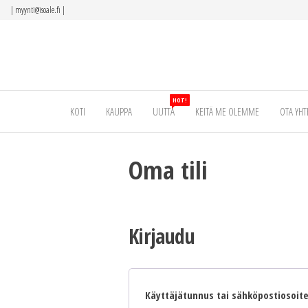
Siirry
|
myynti@isoale.fi
|
suoraan
sisältöön
HOT!
KOTI
KAUPPA
UUTTA
KEITÄ ME OLEMME
OTA YHT
Oma tili
Kirjaudu
Käyttäjätunnus tai sähköpostiosoit