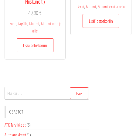
Niiskuneiti)
,
,
Korut
Muumi
Muumi korut ja kellot
49,90
€
Lisää ostoskoriin
,
,
,
Korut
Lapsille
Muumi
Muumi korut ja
kellot
Lisää ostoskoriin
Haku:
OSASTOT
ATK Tarvikkeet
(6)
Autotarvikkeet
(1)