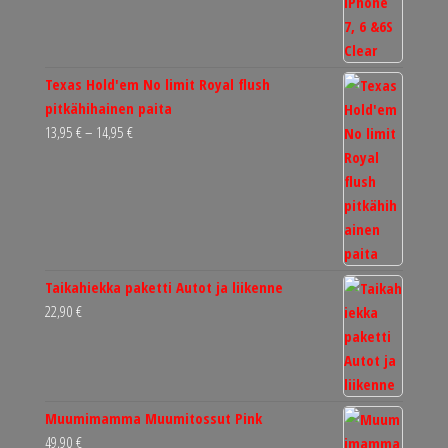
Texas Hold'em No limit Royal flush
pitkähihainen paita
Hintaluokka:
13,95
€
–
14,95
€
13,95 €
-
14,95 €
Taikahiekka paketti Autot ja liikenne
22,90
€
Muumimamma Muumitossut Pink
49,90
€