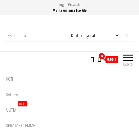
Siirry
|
myynti@isoale.fi
|
suoraan
Meillä on aina Iso Ale
sisältöön
0
0,00 €
VALIKKO
KOTI
KAUPPA
HOT!
UUTTA
KEITÄ ME OLEMME