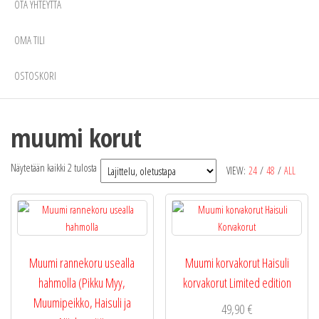
OTA YHTEYTTÄ
OMA TILI
OSTOSKORI
muumi korut
Näytetään kaikki 2 tulosta
VIEW:
24
/
48
/
ALL
Muumi rannekoru usealla
Muumi korvakorut Haisuli
hahmolla (Pikku Myy,
korvakorut Limited edition
Muumipeikko, Haisuli ja
49,90
€