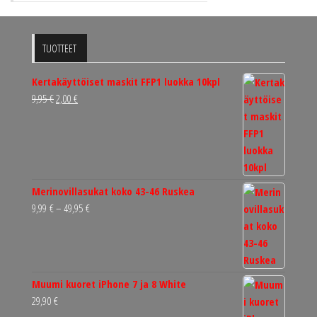
TUOTTEET
Kertakäyttöiset maskit FFP1 luokka 10kpl
Alkuperäinen
Nykyinen
9,95
€
2,00
€
hinta
hinta
oli:
on:
9,95 €.
2,00 €.
Merinovillasukat koko 43-46 Ruskea
Hintaluokka:
9,99
€
–
49,95
€
9,99 €
-
49,95 €
Muumi kuoret iPhone 7 ja 8 White
29,90
€