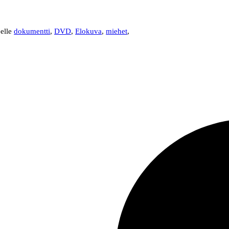
eelle
dokumentti
,
DVD
,
Elokuva
,
miehet
,