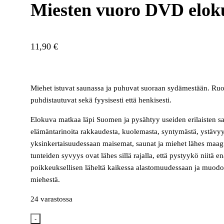
Miesten vuoro DVD elok
11,90
€
Miehet istuvat saunassa ja puhuvat suoraan sydämestään. Ru
puhdistautuvat sekä fyysisesti että henkisesti.
Elokuva matkaa läpi Suomen ja pysähtyy useiden erilaisten sa
elämäntarinoita rakkaudesta, kuolemasta, syntymästä, ystävy
yksinkertaisuudessaan maisemat, saunat ja miehet lähes maag
tunteiden syvyys ovat lähes sillä rajalla, että pystyykö niitä
poikkeuksellisen läheltä kaikessa alastomuudessaan ja muod
miehestä.
24 varastossa
-