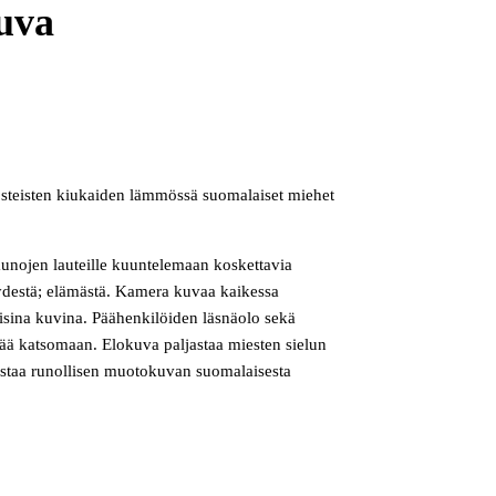
uva
osteisten kiukaiden lämmössä suomalaiset miehet
unojen lauteille kuuntelemaan koskettavia
ydestä; elämästä. Kamera kuvaa kaikessa
isina kuvina. Päähenkilöiden läsnäolo sekä
 enää katsomaan. Elokuva paljastaa miesten sielun
ostaa runollisen muotokuvan suomalaisesta