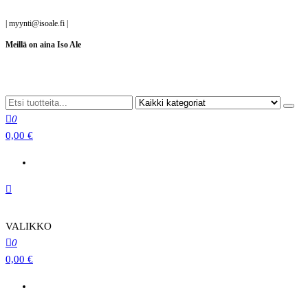
Siirry
|
myynti@isoale.fi
|
suoraan
Meillä on aina Iso Ale
sisältöön
0
0,00 €
VALIKKO
0
0,00 €