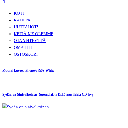
KOTI
KAUPPA
UUTTA
HOT!
KEITÄ ME OLEMME
OTA YHTEYTTÄ
OMA TILI
OSTOSKORI
Muumi kuoret iPhone 6 &6S White
Sydän on Sinivalkoinen- Suomalaista lätkä musiikkia CD levy