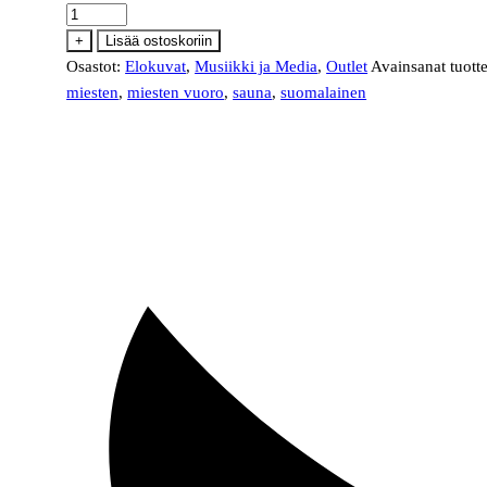
Miesten
vuoro
+
Lisää ostoskoriin
DVD
Osastot:
Elokuvat
,
Musiikki ja Media
,
Outlet
Avainsanat tuott
elokuva
miesten
,
miesten vuoro
,
sauna
,
suomalainen
määrä