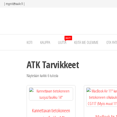
Siirry
|
myynti@isoale.fi
|
suoraan
sisältöön
HOT!
KOTI
KAUPPA
UUTTA
KEITÄ ME OLEMME
OTA YHT
ATK Tarvikkeet
Näytetään kaikki 6 tulosta
Kannettavan tietokoneen
MacBook Air 