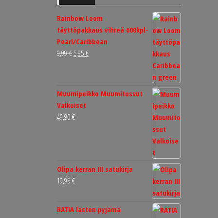
Rainbow Loom
täyttöpakkaus vihreä 600kpl-
Pearl/Caribbean
Alkuperäinen
Nykyinen
9,99
€
5,95
€
hinta
hinta
oli:
on:
9,99 €.
5,95 €.
Muumipeikko Muumitossut
Valkoiset
49,90
€
Olipa kerran III satukirja
19,95
€
RATIA lasten pyjama