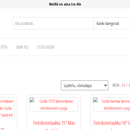
Meillä on aina Iso Ale
EYTTÄ
OMA TILI
OSTOSKORI
VIEW:
24
/
Tietokonelaukku 15″ Mac
Tietokonelaukku 16″ la
11″