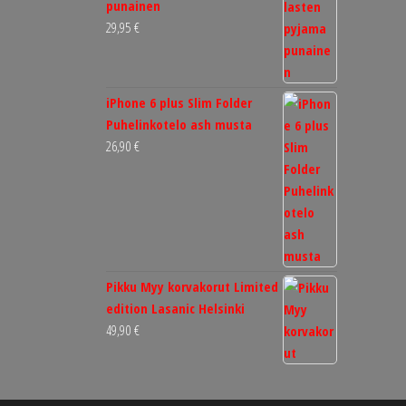
punainen
29,95
€
iPhone 6 plus Slim Folder
Puhelinkotelo ash musta
26,90
€
Pikku Myy korvakorut Limited
edition Lasanic Helsinki
49,90
€