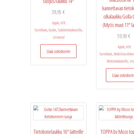
suojus/laukku 14″
kannettavan tiet
39,95
€
olkalaukku Golla
,
Apple
ATK
(Myös muut 11″ la
,
,
,
Tarvikkeet
Outlet
Tablettitietokoneille
59,90
€
Universal
,
Apple
ATK
Lisää ostoskoriin
,
Tarvikkeet
Mobiilitarvikkee
,
blettitietokoneille
Uni
Lisää ostoskori
Tietokonelaukku 16″ laitteille
TOPPA by Mozo top