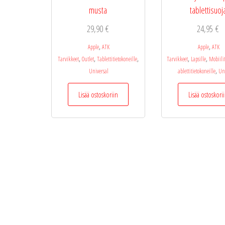
musta
tablettisuoj
29,90
€
24,95
€
,
,
Apple
ATK
Apple
ATK
,
,
,
,
,
Tarvikkeet
Outlet
Tablettitietokoneille
Tarvikkeet
Lapsille
Mobiili
,
Universal
ablettitietokoneille
Un
Lisää ostoskoriin
Lisää ostoskori