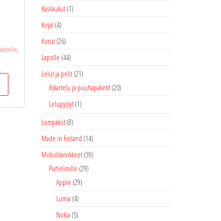
Käsilaukut
(1)
Kirjat
(4)
Korut
(26)
,
okoneille
Lapsille
(44)
Lelut ja pelit
(21)
Askartelu ja puuhapaketit
(20)
Lelupyssyt
(1)
Lompakot
(8)
Made in Finland
(14)
Mobiilitarvikkeet
(39)
Puhelimille
(29)
Apple
(29)
Lumia
(4)
Nokia
(5)