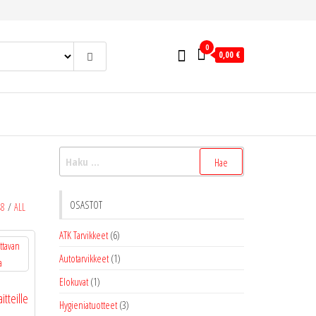
0
0,00 €
Haku:
OSASTOT
48
/
ALL
ATK Tarvikkeet
(6)
Autotarvikkeet
(1)
Elokuvat
(1)
itteille
Hygieniatuotteet
(3)