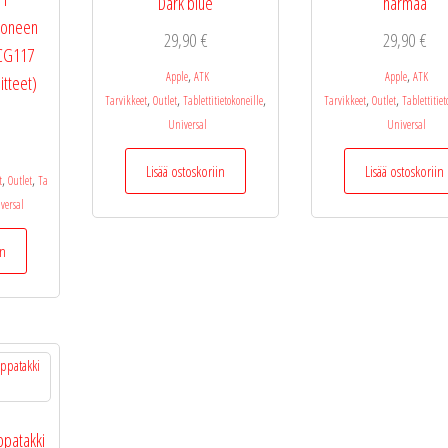
Dark blue
harmaa
okoneen
29,90
€
29,90
€
 CG117
,
,
Apple
ATK
Apple
ATK
itteet)
,
,
,
,
,
Tarvikkeet
Outlet
Tablettitietokoneille
Tarvikkeet
Outlet
Tablettitiet
Universal
Universal
Lisää ostoskoriin
Lisää ostoskoriin
,
,
t
Outlet
Ta
versal
in
patakki