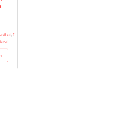
a
,
tarvikkeet
T
iversal
in