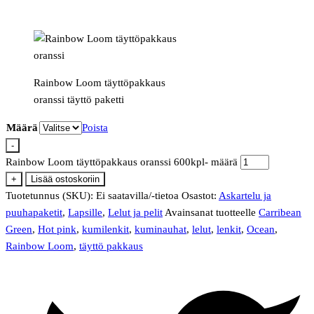
Rainbow Loom täyttöpakkaus
oranssi täyttö paketti
Määrä
Poista
-
Rainbow Loom täyttöpakkaus oranssi 600kpl- määrä
+
Lisää ostoskoriin
Tuotetunnus (SKU):
Ei saatavilla/-tietoa
Osastot:
Askartelu ja
puuhapaketit
,
Lapsille
,
Lelut ja pelit
Avainsanat tuotteelle
Carribean
Green
,
Hot pink
,
kumilenkit
,
kuminauhat
,
lelut
,
lenkit
,
Ocean
,
Rainbow Loom
,
täyttö pakkaus