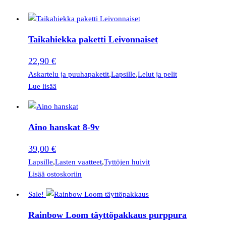
Taikahiekka paketti Leivonnaiset
22,90
€
Askartelu ja puuhapaketit
,
Lapsille
,
Lelut ja pelit
Lue lisää
Aino hanskat 8-9v
39,00
€
Lapsille
,
Lasten vaatteet
,
Tyttöjen huivit
Lisää ostoskoriin
Sale!
Rainbow Loom täyttöpakkaus purppura