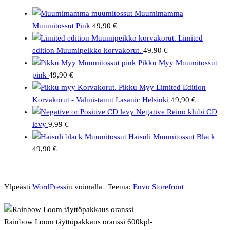
Muumimamma
Muumitossut Pink
49,90
€
Limited
edition Muumipeikko korvakorut.
49,90
€
Pikku Myy Muumitossut
pink
49,90
€
Pikku Myy Limited Edition
Korvakorut - Valmistanut Lasanic Helsinki
49,90
€
Negative Reino klubi CD
levy
9,99
€
Haisuli Muumitossut Black
49,90
€
Ylpeästi
WordPress
in voimalla
|
Teema:
Envo Storefront
Rainbow Loom täyttöpakkaus oranssi 600kpl-