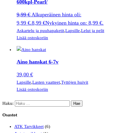
600kpl-Pearl/
9,99
€
Alkuperäinen hinta oli:
9,99 €.
8,99
€
Nykyinen hinta on: 8,99 €.
Askartelu ja puuhapaketit
,
Lapsille
,
Lelut ja pelit
Lisää ostoskoriin
Aino hanskat 6-7v
39,00
€
Lapsille
,
Lasten vaatteet
,
Tyttöjen huivit
Lisää ostoskoriin
Haku:
Osastot
ATK Tarvikkeet
(6)