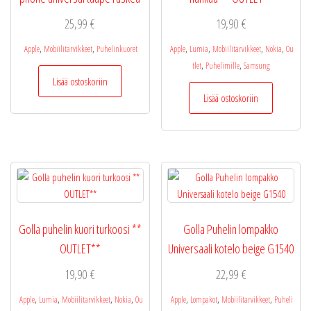
25,99
€
19,90
€
,
,
,
,
,
,
Apple
Mobiilitarvikkeet
Puhelinkuoret
Apple
Lumia
Mobiilitarvikkeet
Nokia
Ou
,
,
tlet
Puhelimille
Samsung
Lisää ostoskoriin
Lisää ostoskoriin
Golla puhelin kuori turkoosi **
Golla Puhelin lompakko
OUTLET**
Universaali kotelo beige G1540
19,90
€
22,99
€
,
,
,
,
,
,
,
Apple
Lumia
Mobiilitarvikkeet
Nokia
Ou
Apple
Lompakot
Mobiilitarvikkeet
Puheli