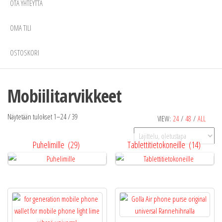
OTA YHTEYTTÄ
OMA TILI
OSTOSKORI
Mobiilitarvikkeet
Näytetään tulokset 1–24 / 39
VIEW:
24
/
48
/
ALL
Puhelimille
(29)
Tablettitietokoneille
(14)