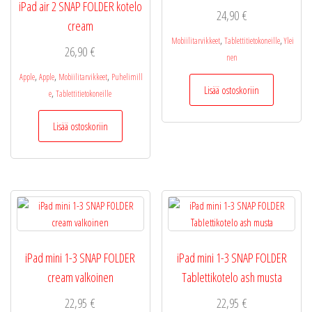
iPad air 2 SNAP FOLDER kotelo
24,90
€
cream
,
,
Mobiilitarvikkeet
Tablettitietokoneille
Ylei
26,90
€
nen
,
,
,
Apple
Apple
Mobiilitarvikkeet
Puhelimill
Lisää ostoskoriin
,
e
Tablettitietokoneille
Lisää ostoskoriin
iPad mini 1-3 SNAP FOLDER
iPad mini 1-3 SNAP FOLDER
cream valkoinen
Tablettikotelo ash musta
22,95
€
22,95
€