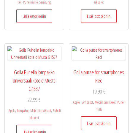
,
,
tlet
Puhelimille
Samsung
nkuoret
Lisää ostoskoriin
Lisää ostoskoriin
Golla Puhelin lompakko
Golla purse for smartphones
Universaali kotelo Musta
Red
G1537
19,90
€
22,99
€
,
,
,
Apple
Lompakot
Mobiilitarvikkeet
Puheli
mille
,
,
,
Apple
Lompakot
Mobiilitarvikkeet
Puheli
nkuoret
Lisää ostoskoriin
Lisää ostoskoriin