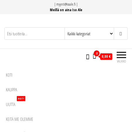
Siirry
|
myynti@isoale.fi
|
suoraan
Meillä on aina Iso Ale
sisältöön
0
0,00 €
VALIKKO
KOTI
KAUPPA
HOT!
UUTTA
KEITÄ ME OLEMME