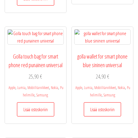
Golla touch bag for smart
golla wallet for smart phone
phone red punainen universal
blue sininen universal
25,90
€
24,90
€
,
,
,
,
,
,
,
,
Apple
Lumia
Mobiilitarvikkeet
Nokia
Pu
Apple
Lumia
Mobiilitarvikkeet
Nokia
Pu
,
,
helimille
Samsung
helimille
Samsung
Lisää ostoskoriin
Lisää ostoskoriin