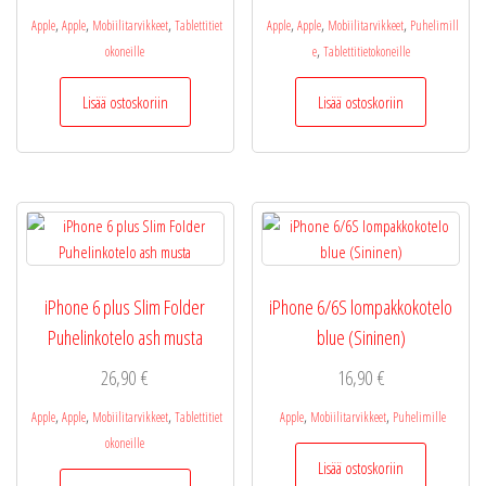
,
,
,
,
,
,
Apple
Apple
Mobiilitarvikkeet
Tablettitiet
Apple
Apple
Mobiilitarvikkeet
Puhelimill
,
okoneille
e
Tablettitietokoneille
Lisää ostoskoriin
Lisää ostoskoriin
iPhone 6 plus Slim Folder
iPhone 6/6S lompakkokotelo
Puhelinkotelo ash musta
blue (Sininen)
26,90
€
16,90
€
,
,
,
,
,
Apple
Apple
Mobiilitarvikkeet
Tablettitiet
Apple
Mobiilitarvikkeet
Puhelimille
okoneille
Lisää ostoskoriin