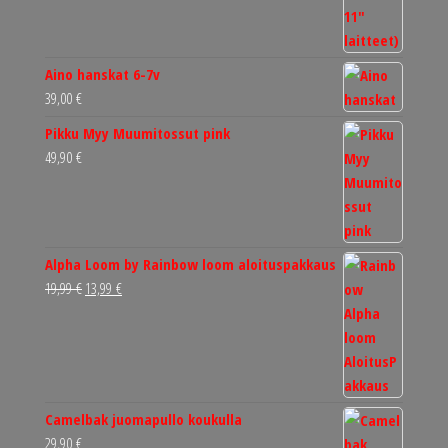
Aino hanskat 6-7v
39,00
€
Pikku Myy Muumitossut pink
49,90
€
Alpha Loom by Rainbow loom aloituspakkaus
Alkuperäinen
Nykyinen
19,99
€
13,99
€
hinta
hinta
oli:
on:
19,99 €.
13,99 €.
Camelbak juomapullo koukulla
29,90
€