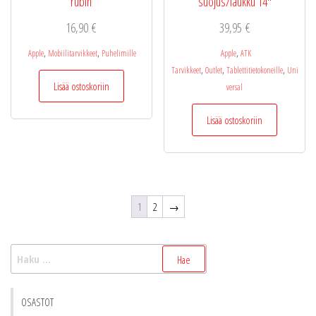
rubin
suojus/laukku 14″
16,90
€
39,95
€
,
,
,
Apple
Mobiilitarvikkeet
Puhelimille
Apple
ATK
,
,
,
Tarvikkeet
Outlet
Tablettitietokoneille
Uni
Lisää ostoskoriin
versal
Lisää ostoskoriin
1
2
→
Haku:
OSASTOT