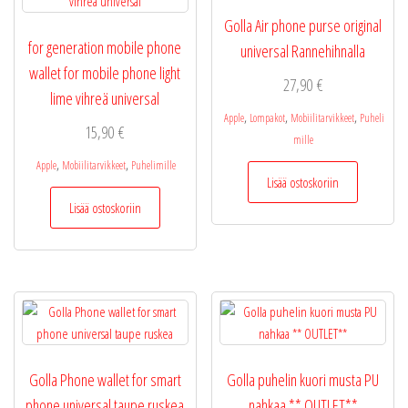
Golla Air phone purse original
for generation mobile phone
universal Rannehihnalla
wallet for mobile phone light
27,90
€
lime vihreä universal
,
,
,
Apple
Lompakot
Mobiilitarvikkeet
Puheli
15,90
€
mille
,
,
Apple
Mobiilitarvikkeet
Puhelimille
Lisää ostoskoriin
Lisää ostoskoriin
Golla Phone wallet for smart
Golla puhelin kuori musta PU
phone universal taupe ruskea
nahkaa ** OUTLET**