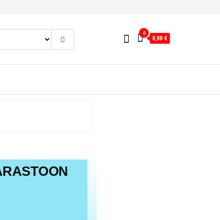
0
0,00 €
VARASTOON