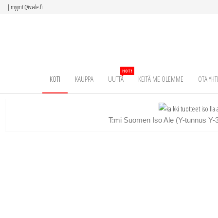
|
myynti@isoale.fi
|
HOT!
KOTI
KAUPPA
UUTTA
KEITÄ ME OLEMME
OTA YHT
T:mi Suomen Iso Ale (Y-tunnus Y-