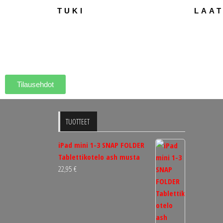
TUKI
LAA
Tilausehdot
TUOTTEET
iPad mini 1-3 SNAP FOLDER
Tablettikotelo ash musta
22,95
€