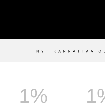
NYT KANNATTAA 
1
%
1