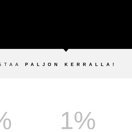
OSTAA
PALJON KERRALLA!
%
1
%