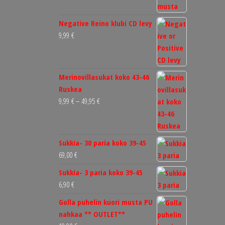
Negative Reino klubi CD levy
9,99
€
Merinovillasukat koko 43-46
Ruskea
9,99
€
–
49,95
€
Sukkia- 30 paria koko 39-45
69,00
€
Sukkia- 3 paria koko 39-45
6,90
€
Golla puhelin kuori musta PU
nahkaa ** OUTLET**