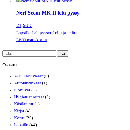
Nerf Scout MK II lelu pyssy
21,90
€
Lapsille
,
Lelupyssyt
,
Lelut ja pelit
Lisää ostoskoriin
Osastot
ATK Tarvikkeet
(6)
Autotarvikkeet
(1)
Elokuvat
(1)
Hygieniatuotteet
(3)
Käsilaukut
(1)
Kirjat
(4)
Korut
(26)
Lapsille
(44)