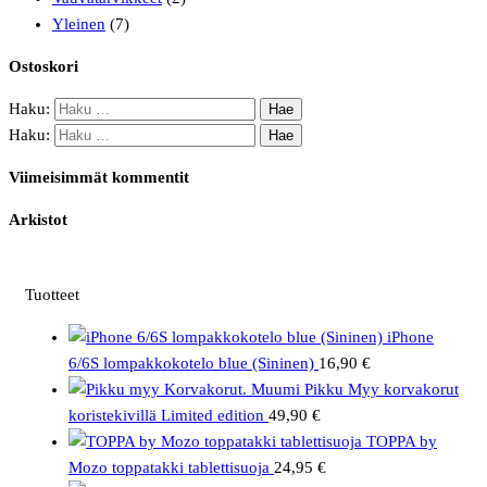
Yleinen
(7)
Ostoskori
Haku:
Haku:
Viimeisimmät kommentit
Arkistot
Tuotteet
iPhone
6/6S lompakkokotelo blue (Sininen)
16,90
€
Muumi Pikku Myy korvakorut
koristekivillä Limited edition
49,90
€
TOPPA by
Mozo toppatakki tablettisuoja
24,95
€