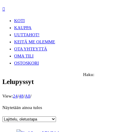
KOTI
KAUPPA
UUTTA
HOT!
KEITÄ ME OLEMME
OTA YHTEYTTÄ
OMA TILI
OSTOSKORI
Haku:
Lelupyssyt
View:
24
/
48
/
All
/
Näytetään ainoa tulos