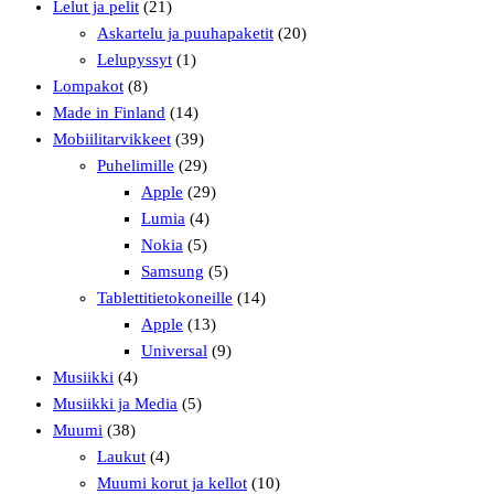
Lelut ja pelit
(21)
Askartelu ja puuhapaketit
(20)
Lelupyssyt
(1)
Lompakot
(8)
Made in Finland
(14)
Mobiilitarvikkeet
(39)
Puhelimille
(29)
Apple
(29)
Lumia
(4)
Nokia
(5)
Samsung
(5)
Tablettitietokoneille
(14)
Apple
(13)
Universal
(9)
Musiikki
(4)
Musiikki ja Media
(5)
Muumi
(38)
Laukut
(4)
Muumi korut ja kellot
(10)