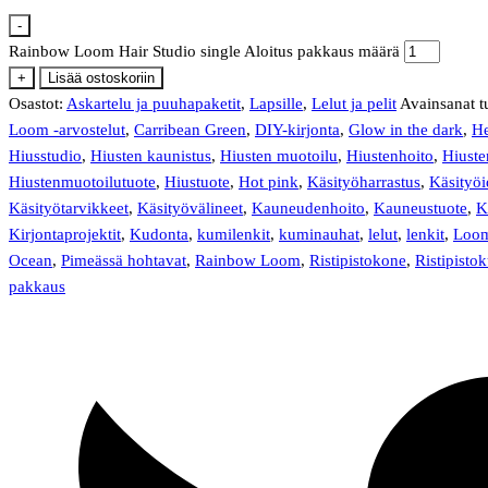
-
Rainbow Loom Hair Studio single Aloitus pakkaus määrä
+
Lisää ostoskoriin
Osastot:
Askartelu ja puuhapaketit
,
Lapsille
,
Lelut ja pelit
Avainsanat t
Loom -arvostelut
,
Carribean Green
,
DIY-kirjonta
,
Glow in the dark
,
He
Hiusstudio
,
Hiusten kaunistus
,
Hiusten muotoilu
,
Hiustenhoito
,
Hiuste
Hiustenmuotoilutuote
,
Hiustuote
,
Hot pink
,
Käsityöharrastus
,
Käsityöi
Käsityötarvikkeet
,
Käsityövälineet
,
Kauneudenhoito
,
Kauneustuote
,
K
Kirjontaprojektit
,
Kudonta
,
kumilenkit
,
kuminauhat
,
lelut
,
lenkit
,
Loom
Ocean
,
Pimeässä hohtavat
,
Rainbow Loom
,
Ristipistokone
,
Ristipisto
pakkaus