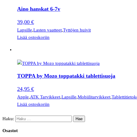
Aino hanskat 6-7v
39,00
€
Lapsille
,
Lasten vaatteet
,
Tyttöjen huivit
Lisää ostoskoriin
TOPPA by Mozo toppatakki tablettisuoja
24,95
€
Apple
,
ATK Tarvikkeet
,
Lapsille
,
Mobiilitarvikkeet
,
Tablettitietok
Lisää ostoskoriin
Haku:
Osastot