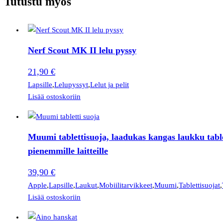
Tutustu myös
Nerf Scout MK II lelu pyssy
21,90
€
Lapsille
,
Lelupyssyt
,
Lelut ja pelit
Lisää ostoskoriin
Muumi tablettisuoja, laadukas kangas laukku tablet
pienemmille laitteille
39,90
€
Apple
,
Lapsille
,
Laukut
,
Mobiilitarvikkeet
,
Muumi
,
Tablettisuojat
,
Lisää ostoskoriin