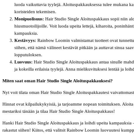
luoda vaikuttavia tyylejä. Aloituspakkauksessa tulee mukana kaik
koristeiden tekemisen.
Monipuolisuus:
Hair Studio Single Aloituspakkaus sopii niin aloi
hiusmuotoilijoille. Voit luoda upeita lettejä, kiharoita, poninhän
kampauksia.
Kestävyys:
Rainbow Loomin valmistamat tuotteet ovat tunnettuj
siihen, että nämä välineet kestävät pitkään ja auttavat sinua sa
lopputuloksen.
Luovuus:
Hair Studio Single Aloituspakkaus antaa sinulle mahdo
ja kokeilla erilaisia tyylejä. Anna mielikuvituksesi lentää ja loi
Miten saat oman Hair Studio Single Aloituspakkauksesi?
Nyt voit tilata oman Hair Studio Single Aloituspakkautesi vaivattomast
Hinnat ovat kilpailukykyisiä, ja tarjoamme nopean toimituksen. Aloit
mestariksi tänään ja tilaa Hair Studio Single Aloituspakkaus!
Hanki Hair Studio Single Aloituspakkaus ja loihdi upeita kampauksia
rakastut siihen! Kiitos, että valitsit Rainbow Loomin luovuutesi kumpp