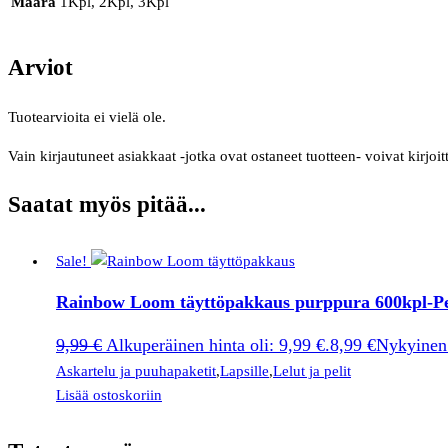
Määrä
1Kpl, 2Kpl, 3Kpl
Arviot
Tuotearvioita ei vielä ole.
Vain kirjautuneet asiakkaat -jotka ovat ostaneet tuotteen- voivat kirjoit
Saatat myös pitää...
Sale!
Rainbow Loom täyttöpakkaus purppura 600kpl-Pe
9,99
€
Alkuperäinen hinta oli: 9,99 €.
8,99
€
Nykyinen 
Askartelu ja puuhapaketit
,
Lapsille
,
Lelut ja pelit
Lisää ostoskoriin