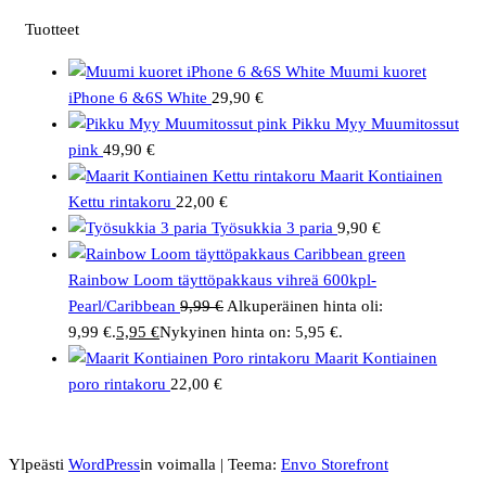
Tuotteet
Muumi kuoret
iPhone 6 &6S White
29,90
€
Pikku Myy Muumitossut
pink
49,90
€
Maarit Kontiainen
Kettu rintakoru
22,00
€
Työsukkia 3 paria
9,90
€
Rainbow Loom täyttöpakkaus vihreä 600kpl-
Pearl/Caribbean
9,99
€
Alkuperäinen hinta oli:
9,99 €.
5,95
€
Nykyinen hinta on: 5,95 €.
Maarit Kontiainen
poro rintakoru
22,00
€
Ylpeästi
WordPress
in voimalla
|
Teema:
Envo Storefront