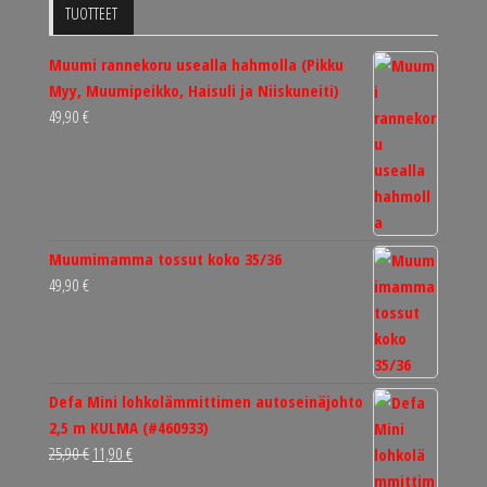
TUOTTEET
Muumi rannekoru usealla hahmolla (Pikku
Myy, Muumipeikko, Haisuli ja Niiskuneiti)
49,90
€
Muumimamma tossut koko 35/36
49,90
€
Defa Mini lohkolämmittimen autoseinäjohto
2,5 m KULMA (#460933)
Alkuperäinen
Nykyinen
25,90
€
11,90
€
hinta
hinta