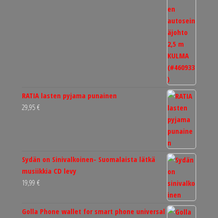
oli:
on:
25,90 €.
11,90 €.
RATIA lasten pyjama punainen
29,95
€
Sydän on Sinivalkoinen- Suomalaista lätkä
musiikkia CD levy
19,99
€
Golla Phone wallet for smart phone universal