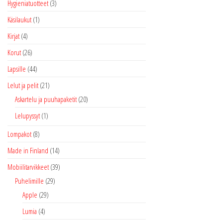
Hygieniatuotteet
(3)
Käsilaukut
(1)
Kirjat
(4)
Korut
(26)
Lapsille
(44)
Lelut ja pelit
(21)
Askartelu ja puuhapaketit
(20)
Lelupyssyt
(1)
Lompakot
(8)
Made in Finland
(14)
Mobiilitarvikkeet
(39)
Puhelimille
(29)
Apple
(29)
Lumia
(4)