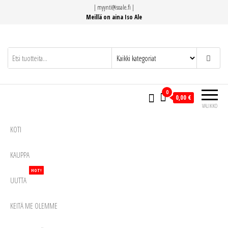
Siirry
|
myynti@isoale.fi
|
suoraan
Meillä on aina Iso Ale
sisältöön
0
0,00 €
VALIKKO
KOTI
KAUPPA
HOT!
UUTTA
KEITÄ ME OLEMME