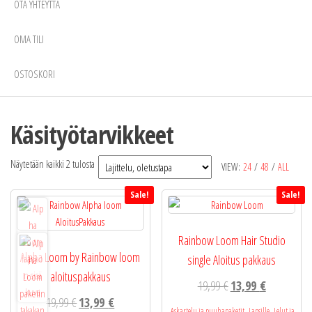
OTA YHTEYTTÄ
OMA TILI
OSTOSKORI
Käsityötarvikkeet
Näytetään kaikki 2 tulosta
VIEW:
24
/
48
/
ALL
Sale!
Sale!
Rainbow Loom Hair Studio
Alpha Loom by Rainbow loom
single Aloitus pakkaus
aloituspakkaus
Alkuperäinen
Nykyinen
19,99
€
13,99
€
Alkuperäinen
Nykyinen
19,99
€
13,99
€
hinta
hinta
,
,
Askartelu ja puuhapaketit
Lapsille
Lelut ja