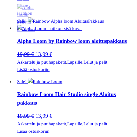
Sale!
Alpha Loom by Rainbow loom aloituspakkaus
Alkuperäinen
Nykyinen
19,99
€
13,99
€
hinta
hinta
Askartelu ja puuhapaketit
,
Lapsille
,
Lelut ja pelit
Lisää ostoskoriin
oli:
on:
19,99 €.
13,99 €.
Sale!
Rainbow Loom Hair Studio single Aloitus
pakkaus
Alkuperäinen
Nykyinen
19,99
€
13,99
€
hinta
hinta
Askartelu ja puuhapaketit
,
Lapsille
,
Lelut ja pelit
Lisää ostoskoriin
oli:
on: