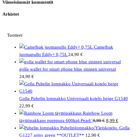
Viimeisimmät kommentit
Arkistot
Tuotteet
Camelbak
juomapullo Eddy+ 0,75L
24,90
€
golla wallet for smart phone blue sininen universal
24,90
€
Golla Puhelin lompakko Universaali kotelo beige G1540
22,99
€
Rainbow Loom
Alkuperäinen
Nykyinen
täyttöpakkaus purppura 600kpl-Pearl/
9,99
€
8,99
€
hinta
hinta
Puhelinlompakko/Yleiskotelo. Golla
oli:
on:
G1227 army green **OUTLET**
12,90
€