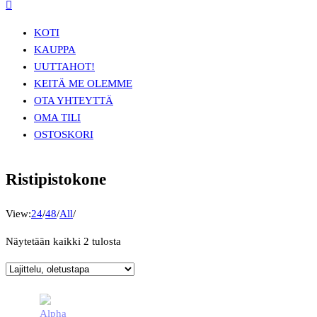
KOTI
KAUPPA
UUTTA
HOT!
KEITÄ ME OLEMME
OTA YHTEYTTÄ
OMA TILI
OSTOSKORI
Ristipistokone
View:
24
/
48
/
All
/
Näytetään kaikki 2 tulosta