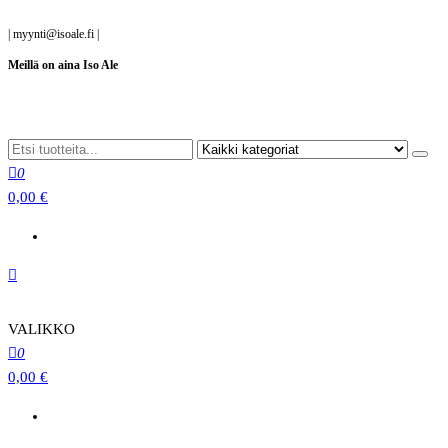
Siirry
|
myynti@isoale.fi
|
suoraan
Meillä on aina Iso Ale
sisältöön
0
0,00 €
VALIKKO
0
0,00 €