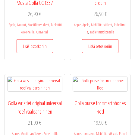
Musta Golla CG1337
cream
26,90
€
26,90
€
,
,
,
,
,
,
Apple
Laukut
Mobiilitarvikkeet
Tablettiti
Apple
Apple
Mobiilitarvikkeet
Puhelimill
,
,
etokoneille
Universal
e
Tablettitietokoneille
Lisää ostoskoriin
Lisää ostoskoriin
Golla wristlet original universal
Golla purse for smartphones
reef vaaleansininen
Red
21,90
€
19,90
€
,
,
,
,
,
Apple
Mobiilitarvikkeet
Puhelimille
Apple
Lompakot
Mobiilitarvikkeet
Puheli