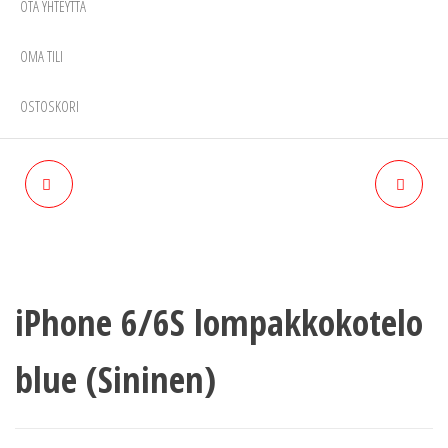
OTA YHTEYTTÄ
OMA TILI
OSTOSKORI
IPHONE 6/6S
IPHONE 6/6S
LOMPAKKOKOTELO COGNAC
LOMPAKKOKOTELO DIESEL
(RUSKEA)
(SININEN NAHKA)
iPhone 6/6S lompakkokotelo
blue (Sininen)