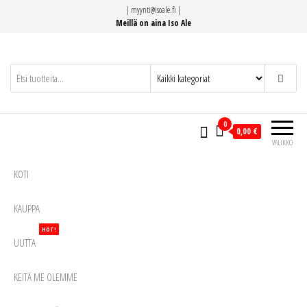
Siirry
|
myynti@isoale.fi
|
suoraan
Meillä on aina Iso Ale
sisältöön
0
0,00 €
VALIKKO
KOTI
KAUPPA
HOT!
UUTTA
KEITÄ ME OLEMME