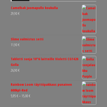
Camelbak juomapullo koukulla
29,90
€
Slime valmistus setti
11,90
€
Tabletti suoja 10"6 laitteille Violetti CG1426
Golla
26,90
€
Rainbow Loom täyttöpakkaus punainen
600kpl-Red
Hintaluokka:
5,95
€
–
15,00
€
5,95 €
-