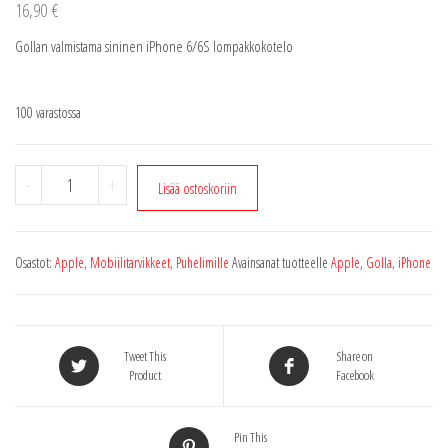
16,90
€
Gollan valmistama sininen iPhone 6/6S lompakkokotelo
100 varastossa
iPhone
-
+
Lisää ostoskoriin
6/6S
lompakkokotelo
blue
Osastot:
Apple
,
Mobiilitarvikkeet
,
Puhelimille
Avainsanat tuotteelle
Apple
,
Golla
,
iPhone
(Sininen)
määrä
Tweet This
Share on
Product
Facebook
Pin This