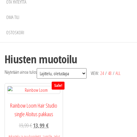
OTA YHTEYTTÄ
OMA TILI
OSTOSKORI
Hiusten muotoilu
Näytetään ainoa tulos
VIEW:
24
/
48
/
ALL
Sale!
Rainbow Loom Hair Studio
single Aloitus pakkaus
Alkuperäinen
Nykyinen
19,99
€
13,99
€
hinta
hinta
,
,
Askartelu ja puuhapaketit
Lapsille
Lelut