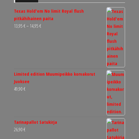
Texas Hold'em No limit Royal flush
pitkähihainen paita
Hintaluokka:
13,95
€
–
14,95
€
13,95 €
-
14,95 €
Limited edition Muumipeikko korvakorut
Juoksee
49,90
€
Tarinapallot Satukirja
26,90
€