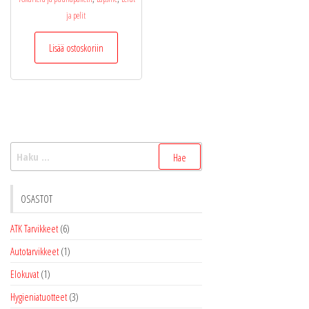
oli:
on:
ja pelit
19,99 €.
13,99 €.
Lisää ostoskoriin
Haku:
OSASTOT
ATK Tarvikkeet
(6)
Autotarvikkeet
(1)
Elokuvat
(1)
Hygieniatuotteet
(3)