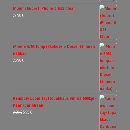
Muumi kuoret iPhone 6 &6S Clear
29,90
€
iPhone 6/6S lompakkokotelo Diesel (Sininen
nahka)
26,90
€
Rainbow Loom täyttöpakkaus vihreä 600kpl-
Pearl/Caribbean
Alkuperäinen
Nykyinen
9,99
€
5,95
€
hinta
hinta
oli:
on: