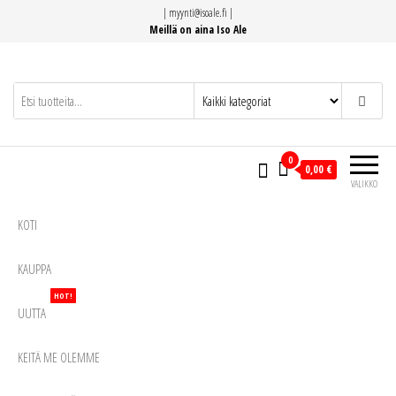
Siirry
|
myynti@isoale.fi
|
suoraan
Meillä on aina Iso Ale
sisältöön
0
0,00 €
VALIKKO
KOTI
KAUPPA
HOT!
UUTTA
KEITÄ ME OLEMME