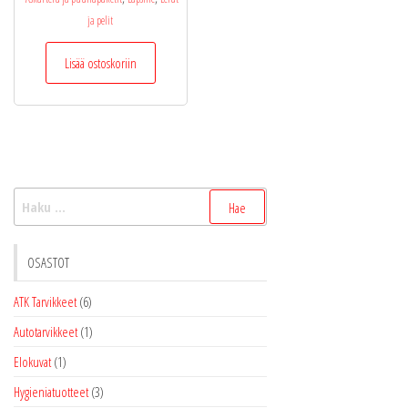
oli:
on:
ja pelit
19,99 €.
13,99 €.
Lisää ostoskoriin
Haku:
OSASTOT
ATK Tarvikkeet
(6)
Autotarvikkeet
(1)
Elokuvat
(1)
Hygieniatuotteet
(3)