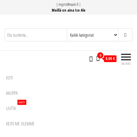
Siirry
|
myynti@isoale.fi
|
suoraan
Meillä on aina Iso Ale
sisältöön
0
0,00 €
VALIKKO
KOTI
KAUPPA
HOT!
UUTTA
KEITÄ ME OLEMME