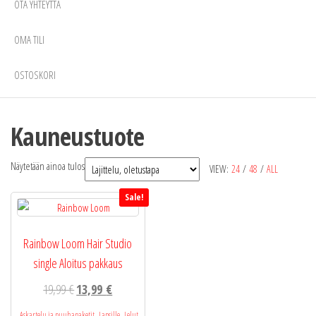
OTA YHTEYTTÄ
OMA TILI
OSTOSKORI
Kauneustuote
Näytetään ainoa tulos
VIEW:
24
/
48
/
ALL
Sale!
Rainbow Loom Hair Studio
single Aloitus pakkaus
Alkuperäinen
Nykyinen
19,99
€
13,99
€
hinta
hinta
,
,
Askartelu ja puuhapaketit
Lapsille
Lelut