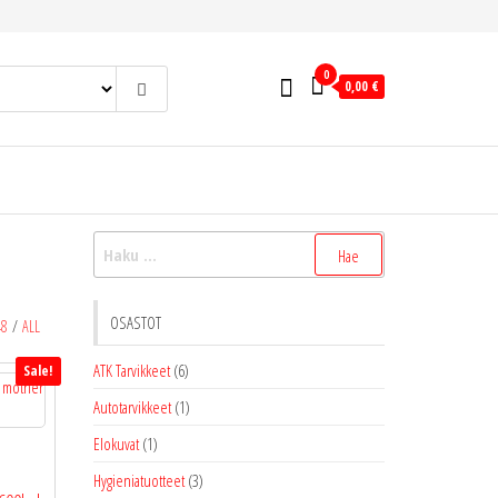
0
0,00 €
Haku:
OSASTOT
48
/
ALL
ATK Tarvikkeet
(6)
Sale!
Autotarvikkeet
(1)
Elokuvat
(1)
m
Hygieniatuotteet
(3)