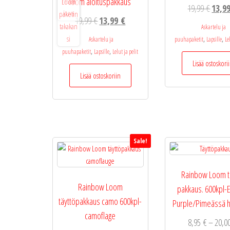
loom aloituspakkaus
Alkup
19,99
€
13,9
Alkuperäinen
Nykyinen
19,99
€
13,99
€
hinta
Askartelu ja
hinta
hinta
oli:
,
,
Askartelu ja
puuhapaketit
Lapsille
Le
oli:
on:
19,99 
,
,
puuhapaketit
Lapsille
Lelut ja pelit
19,99 €.
13,99 €.
Lisää ostoskori
Lisää ostoskoriin
Sale!
Rainbow Loom t
Rainbow Loom
pakkaus. 600kpl-E
täyttöpakkaus camo 600kpl-
Purple/Pimeässä h
camoflage
8,95
€
–
20,