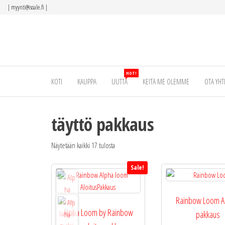
Siirry
|
myynti@isoale.fi
|
suoraan
sisältöön
HOT!
KOTI
KAUPPA
UUTTA
KEITÄ ME OLEMME
OTA YHT
täyttö pakkaus
Näytetään kaikki 17 tulosta
Sale!
Rainbow Loom Al
Alpha Loom by Rainbow
pakkaus