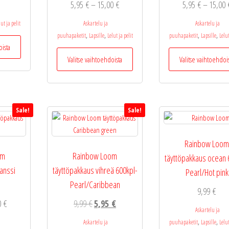
Hintaluokka:
5,95
€
–
15,00
€
5,95
€
–
15,00
8,95 €
5,95 €
-
lut ja pelit
Askartelu ja
Askartelu ja
-
20,00 €
,
,
,
,
puuhapaketit
Lapsille
Lelut ja pelit
puuhapaketit
Lapsille
Lelut
Tällä
15,00 €
oista
tuotteella
Tällä
Valitse vaihtoehdoista
Valitse vaihtoehdoi
on
tuotteella
useampi
on
muunnelma.
useampi
Voit
muunnelma.
Sale!
Sale!
tehdä
Voit
valinnat
tehdä
tuotteen
valinnat
Rainbow Loo
sivulla.
tuotteen
om
Rainbow Loom
täyttöpakkaus ocean 
sivulla.
ranssi
täyttöpakkaus vihreä 600kpl-
Pearl/Hot pink
Pearl/Caribbean
9,99
€
Hintaluokka:
Alkuperäinen
Nykyinen
00
€
9,99
€
5,95
€
Askartelu ja
5,95 €
hinta
hinta
,
,
Askartelu ja
puuhapaketit
Lapsille
Lelut