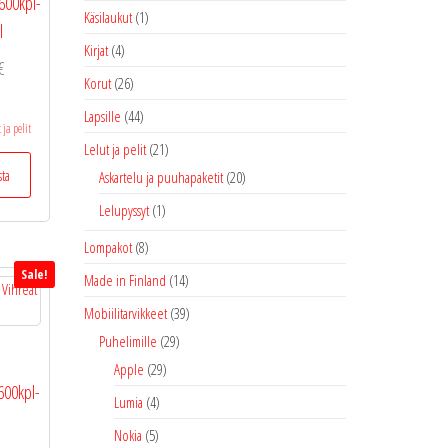
600kpl-
Käsilaukut
(1)
l
Kirjat
(4)
Hintaluokka:
€
Korut
(26)
5,95 €
Lapsille
(44)
-
 ja pelit
15,00 €
Lelut ja pelit
(21)
Tällä
sta
Askartelu ja puuhapaketit
(20)
tuotteella
on
Lelupyssyt
(1)
useampi
Lompakot
(8)
muunnelma.
Sale!
Voit
Made in Finland
(14)
tehdä
Mobiilitarvikkeet
(39)
valinnat
Puhelimille
(29)
tuotteen
m
Apple
(29)
sivulla.
600kpl-
Lumia
(4)
Nokia
(5)