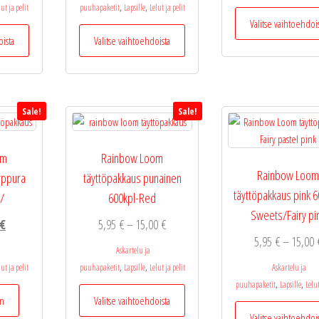
-
oli:
on:
,
,
lut ja pelit
puuhapaketit
Lapsille
Lelut ja pelit
15,00 €
9,99 €.
5,95 €.
Valitse vaihtoehdoi
Tällä
Tällä
oista
Valitse vaihtoehdoista
tuotteella
tuotteella
on
on
useampi
useampi
muunnelma.
muunnelma.
Sale!
Sale!
Voit
Voit
tehdä
tehdä
valinnat
valinnat
om
Rainbow Loom
tuotteen
tuotteen
Rainbow Loo
rppura
täyttöpakkaus punainen
sivulla.
sivulla.
täyttöpakkaus pink 6
l/
600kpl-Red
Sweets/Fairy pi
eräinen
Nykyinen
Hintaluokka:
€
5,95
€
–
15,00
€
5,95
€
–
15,00
hinta
5,95 €
Askartelu ja
on:
-
,
,
lut ja pelit
puuhapaketit
Lapsille
Lelut ja pelit
Askartelu ja
.
8,99 €.
15,00 €
,
,
puuhapaketit
Lapsille
Lelut
Tällä
in
Valitse vaihtoehdoista
tuotteella
Valitse vaihtoehdoi