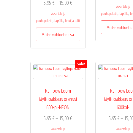
Hintaluokka:
5,95
€
–
15,00
€
Askartelu ja
5,95 €
,
,
Askartelu ja
puuhapaketit
Lapsille
Le
-
,
,
puuhapaketit
Lapsille
Lelut ja pelit
15,00 €
Valitse vaihtoehd
Tällä
Valitse vaihtoehdoista
tuotteella
on
useampi
muunnelma.
Sale!
Voit
tehdä
valinnat
tuotteen
Rainbow Loom
Rainbow Lo
sivulla.
täyttöpakkaus oranssi
täyttöpakkaus o
600kpl-NEON
600kpl-
Hintaluokka:
5,95
€
–
15,00
€
5,95
€
–
15,
5,95 €
Askartelu ja
Askartelu ja