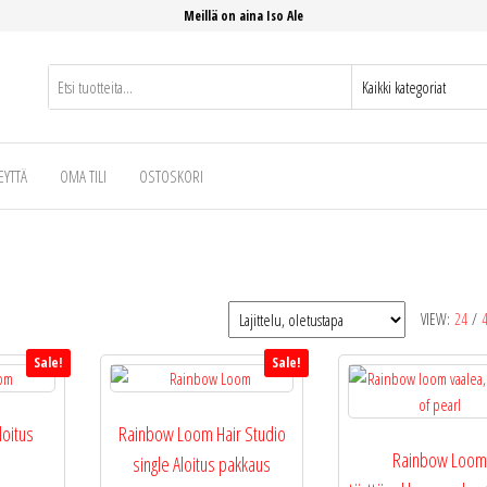
Meillä on aina Iso Ale
EYTTÄ
OMA TILI
OSTOSKORI
VIEW:
24
/
Sale!
Sale!
oitus
Rainbow Loom Hair Studio
Rainbow Loo
single Aloitus pakkaus