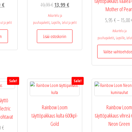
täyttöpakkaus vaalea 
eräinen
Nykyinen
Alkuperäinen
Nykyinen
9
€
19,99
€
13,99
€
Mother of Pear
hinta
hinta
hinta
Askartelu ja
5,95
€
–
15,00
on:
oli:
on:
,
,
lut ja pelit
puuhapaketit
Lapsille
Lelut ja pelit
€.
13,99 €.
19,99 €.
13,99 €.
Askartelu ja
in
Lisää ostoskoriin
,
,
puuhapaketit
Lapsille
Lelut
Valitse vaihtoehdoi
Sale!
Sale!
äyttö
Rainbow Loom
Rainbow Loo
lectric
täyttöpakkaus kulta 600kpl-
täyttöpakkaus vihreä 
ohtavat
Gold
Neon Green
Hintaluokka:
00
€