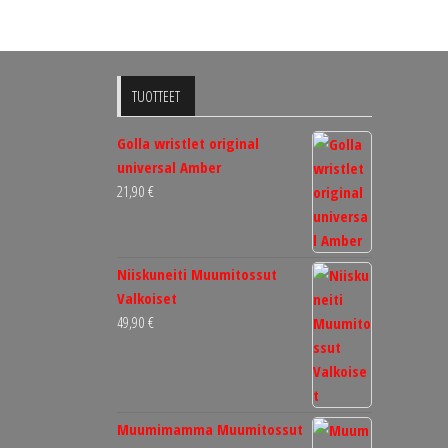
Voit
tehdä
valinnat
tuotteen
TUOTTEET
sivulla.
Golla wristlet original
universal Amber
21,90
€
Niiskuneiti Muumitossut
Valkoiset
49,90
€
Muumimamma Muumitossut