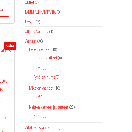
Outlet
(22)
Tällä
sta
tuotteella
TAMMIALE KAMPANJA
(0)
on
Tossut
(13)
useampi
Ulkoilu/Urheilu
(1)
muunnelma.
Voit
Vaatteet
(30)
Sale!
tehdä
Lasten vaatteet
(18)
valinnat
Poikien vaatteet
(6)
tuotteen
Sukat
(6)
sivulla.
m
Tyttöjen huivit
(3)
00kpl-
Miesten vaatteet
(10)
nk
Sukat
(6)
Hintaluokka:
€
Naisten vaatteet ja asusteet
(23)
5,95 €
Sukat
(6)
-
 ja pelit
15,00 €
Tällä
Valokuvaus tarvikkeet
(0)
sta