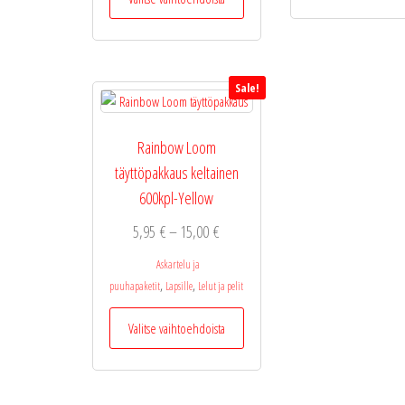
tuotteella
on
useampi
muunnelma.
Sale!
Voit
tehdä
valinnat
Rainbow Loom
tuotteen
täyttöpakkaus keltainen
sivulla.
600kpl-Yellow
Hintaluokka:
5,95
€
–
15,00
€
5,95 €
Askartelu ja
-
,
,
puuhapaketit
Lapsille
Lelut ja pelit
15,00 €
Tällä
Valitse vaihtoehdoista
tuotteella
on
useampi
muunnelma.