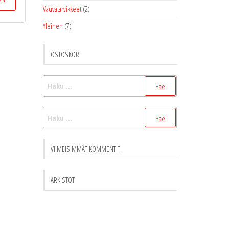
tuotteella
Vauvatarvikkeet
(2)
on
Yleinen
(7)
useampi
muunnelma.
Voit
OSTOSKORI
tehdä
valinnat
Haku:
tuotteen
sivulla.
Haku:
VIIMEISIMMÄT KOMMENTIT
ARKISTOT