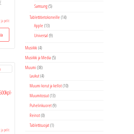
Hintaluokka:
€
Samsung
(5)
5,95 €
Tablettitietokoneille
(14)
-
 ja pelit
Apple
(13)
15,00 €
Tällä
sta
Universal
(9)
tuotteella
on
Musiikki
(4)
useampi
Musiikki ja Media
(5)
muunnelma.
Voit
Muumi
(38)
tehdä
Laukut
(4)
valinnat
m
Muumi korut ja kellot
(10)
tuotteen
600kpl-
sivulla.
Muumitossut
(13)
Puhelinkuoret
(9)
Reinot
(0)
Tablettisuojat
(1)
 ja pelit