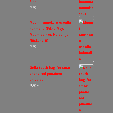
Pink
49,90
€
Muumi rannekoru usealla
hahmolla (Pikku Myy,
Muumipeikko, Haisuli ja
Niiskuneiti)
49,90
€
Golla touch bag for smart
phone red punainen
universal
25,90
€