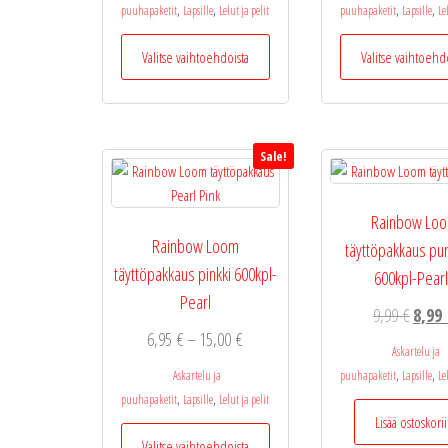
-
,
,
,
,
puuhapaketit
Lapsille
Lelut ja pelit
puuhapaketit
Lapsille
Le
15,00 €
Tällä
Valitse vaihtoehdoista
Valitse vaihtoehd
tuotteella
on
useampi
muunnelma.
Sale!
Voit
tehdä
valinnat
Rainbow Lo
tuotteen
Rainbow Loom
täyttöpakkaus pu
sivulla.
täyttöpakkaus pinkki 600kpl-
600kpl-Pear
Pearl
Alkup
9,99
€
8,99
Hintaluokka:
6,95
€
–
15,00
€
hinta
Askartelu ja
6,95 €
oli:
,
,
Askartelu ja
puuhapaketit
Lapsille
Le
-
9,99 €
,
,
puuhapaketit
Lapsille
Lelut ja pelit
15,00 €
Lisää ostoskori
Tällä
Valitse vaihtoehdoista