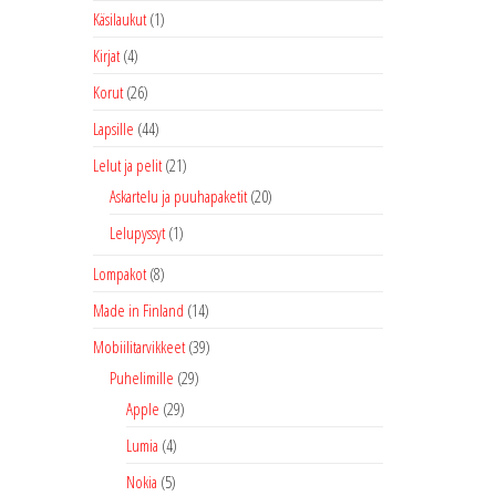
Käsilaukut
(1)
Kirjat
(4)
Korut
(26)
Lapsille
(44)
Lelut ja pelit
(21)
Askartelu ja puuhapaketit
(20)
Lelupyssyt
(1)
Lompakot
(8)
Made in Finland
(14)
Mobiilitarvikkeet
(39)
Puhelimille
(29)
Apple
(29)
Lumia
(4)
Nokia
(5)