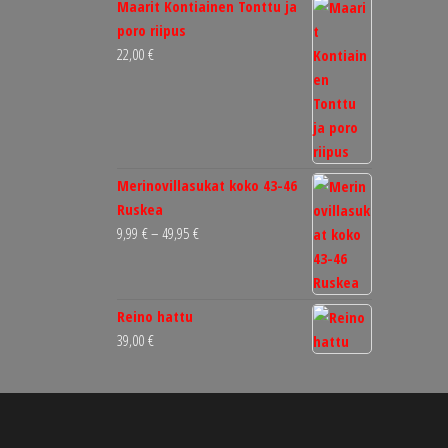
Maarit Kontiainen Tonttu ja
poro riipus
22,00
€
Merinovillasukat koko 43-46
Ruskea
Hintaluokka:
9,99
€
–
49,95
€
9,99 €
-
49,95 €
Reino hattu
39,00
€