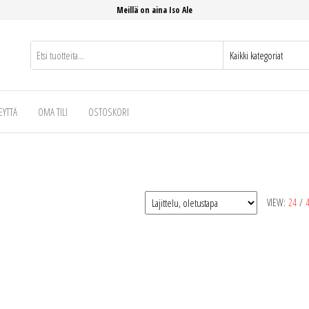
Meillä on aina Iso Ale
EYTTÄ
OMA TILI
OSTOSKORI
VIEW:
24
/