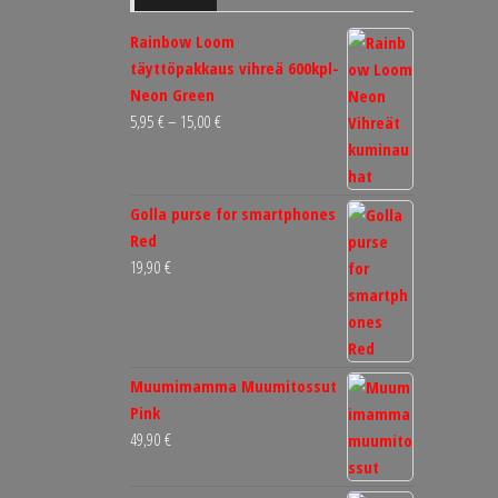
Rainbow Loom
täyttöpakkaus vihreä 600kpl-
Neon Green
Hintaluokka:
5,95
€
–
15,00
€
5,95 €
-
15,00 €
Golla purse for smartphones
Red
19,90
€
Muumimamma Muumitossut
Pink
49,90
€