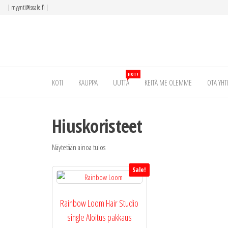
Siirry
|
myynti@isoale.fi
|
suoraan
sisältöön
HOT!
KOTI
KAUPPA
UUTTA
KEITÄ ME OLEMME
OTA YHT
Hiuskoristeet
Näytetään ainoa tulos
Sale!
Rainbow Loom Hair Studio
single Aloitus pakkaus