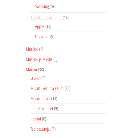
Samsung
(5)
Tablettitietokoneille
(14)
Apple
(13)
Universal
(9)
Musiikki
(4)
Musiikki ja Media
(5)
Muumi
(38)
Laukut
(4)
Muumi korut ja kellot
(10)
Muumitossut
(13)
Puhelinkuoret
(9)
Reinot
(0)
Tablettisuojat
(1)