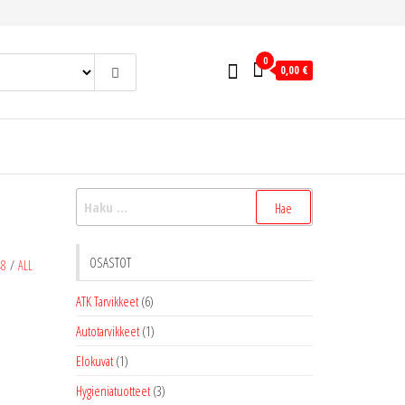
0
0,00 €
Haku:
OSASTOT
48
/
ALL
ATK Tarvikkeet
(6)
Autotarvikkeet
(1)
Elokuvat
(1)
Hygieniatuotteet
(3)