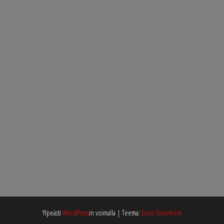
Ylpeästi
WordPress
in voimalla
|
Teema:
Envo Storefront