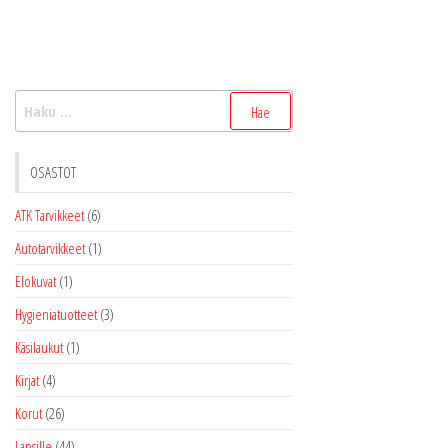
useamp
muunne
Voit
tehdä
Haku:
valinnat
tuottee
sivulla.
OSASTOT
ATK Tarvikkeet
(6)
Autotarvikkeet
(1)
Elokuvat
(1)
Hygieniatuotteet
(3)
Käsilaukut
(1)
Kirjat
(4)
Korut
(26)
Lapsille
(44)