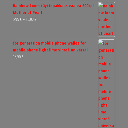
Rainbow Loom täyttöpakkaus vaalea 600kpl-
Mother of Pearl
Hintaluokka:
5,95
€
–
15,00
€
5,95 €
-
15,00 €
for generation mobile phone wallet for
mobile phone light lime vihreä universal
15,90
€