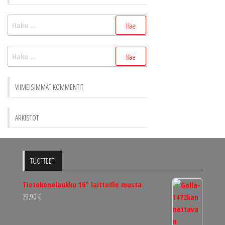
Haku:
Haku:
VIIMEISIMMÄT KOMMENTIT
ARKISTOT
TUOTTEET
Tietokonelaukku 16" laitteille musta
29,90
€