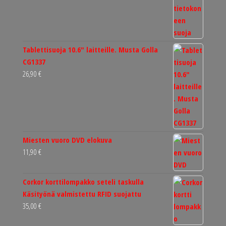
Tablettisuoja 10.6" laitteille. Musta Golla
CG1337
26,90
€
Miesten vuoro DVD elokuva
11,90
€
Corkor korttilompakko seteli taskulla
Käsityönä valmistettu RFID suojattu
35,00
€