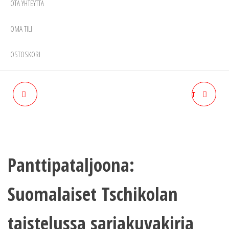
OTA YHTEYTTÄ
OMA TILI
OSTOSKORI
PETRI NYGÅRD 29 SYNTIÄ-
KERTAKÄYTTÖISET MASKIT
KAIKKI HITIT TUPLA CD
FFP1 LUOKKA 10KPL
Panttipataljoona:
Suomalaiset Tschikolan
taistelussa sarjakuvakirja