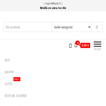
Siirry
|
myynti@isoale.fi
|
suoraan
Meillä on aina Iso Ale
sisältöön
0
0,00 €
VALIKKO
KOTI
KAUPPA
HOT!
UUTTA
KEITÄ ME OLEMME