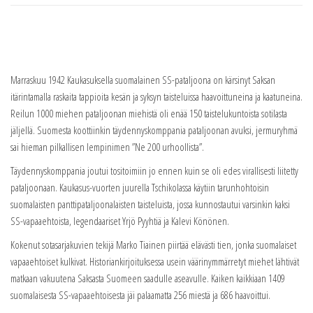
Marraskuu 1942 Kaukasuksella suomalainen SS-pataljoona on kärsinyt Saksan
itärintamalla raskaita tappioita kesän ja syksyn taisteluissa haavoittuneina ja kaatuneina.
Reilun 1000 miehen pataljoonan miehistä oli enää 150 taistelukuntoista sotilasta
jäljellä. Suomesta koottiinkin täydennyskomppania pataljoonan avuksi, jermuryhmä
sai hieman pilkallisen lempinimen ”Ne 200 urhoollista”.
Täydennyskomppania joutui tositoimiin jo ennen kuin se oli edes virallisesti liitetty
pataljoonaan. Kaukasus-vuorten juurella Tschikolassa käytiin tarunhohtoisin
suomalaisten panttipataljoonalaisten taisteluista, jossa kunnostautui varsinkin kaksi
SS-vapaaehtoista, legendaariset Yrjö Pyyhtiä ja Kalevi Könönen.
Kokenut sotasarjakuvien tekijä Marko Tiainen piirtää elävästi tien, jonka suomalaiset
vapaaehtoiset kulkivat. Historiankirjoituksessa usein väärinymmärretyt miehet lähtivät
matkaan vakuutena Saksasta Suomeen saadulle aseavulle. Kaiken kaikkiaan 1409
suomalaisesta SS-vapaaehtoisesta jäi palaamatta 256 miestä ja 686 haavoittui.