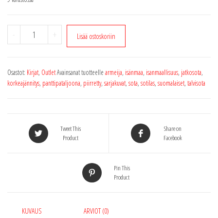
Panttipataljoona:
-
+
Lisää ostoskoriin
Suomalaiset
Tschikolan
taistelussa
Osastot:
Kirjat
,
Outlet
Avainsanat tuotteelle
armeija
,
isänmaa
,
isanmaallisuus
,
jatkosota
,
sarjakuvakirja
korkeajännitys
,
panttipataljoona
,
piirretty
,
sarjakuvat
,
sota
,
sotilas
,
suomalaiset
,
talvisota
määrä
Tweet This
Share on
Product
Facebook
Pin This
Product
KUVAUS
ARVIOT (0)