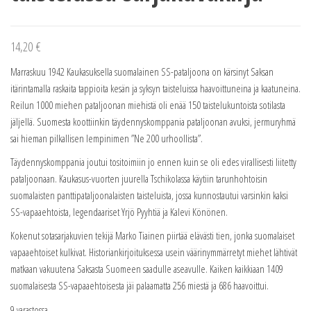
14,20
€
Marraskuu 1942 Kaukasuksella suomalainen SS-pataljoona on kärsinyt Saksan
itärintamalla raskaita tappioita kesän ja syksyn taisteluissa haavoittuneina ja kaatuneina.
Reilun 1000 miehen pataljoonan miehistä oli enää 150 taistelukuntoista sotilasta
jäljellä. Suomesta koottiinkin täydennyskomppania pataljoonan avuksi, jermuryhmä
sai hieman pilkallisen lempinimen ”Ne 200 urhoollista”.
Täydennyskomppania joutui tositoimiin jo ennen kuin se oli edes virallisesti liitetty
pataljoonaan. Kaukasus-vuorten juurella Tschikolassa käytiin tarunhohtoisin
suomalaisten panttipataljoonalaisten taisteluista, jossa kunnostautui varsinkin kaksi
SS-vapaaehtoista, legendaariset Yrjö Pyyhtiä ja Kalevi Könönen.
Kokenut sotasarjakuvien tekijä Marko Tiainen piirtää elävästi tien, jonka suomalaiset
vapaaehtoiset kulkivat. Historiankirjoituksessa usein väärinymmärretyt miehet lähtivät
matkaan vakuutena Saksasta Suomeen saadulle aseavulle. Kaiken kaikkiaan 1409
suomalaisesta SS-vapaaehtoisesta jäi palaamatta 256 miestä ja 686 haavoittui.
9 varastossa