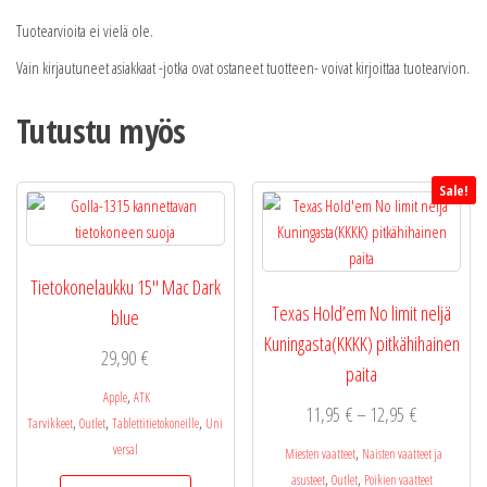
Tuotearvioita ei vielä ole.
Vain kirjautuneet asiakkaat -jotka ovat ostaneet tuotteen- voivat kirjoittaa tuotearvion.
Tutustu myös
Sale!
Tietokonelaukku 15″ Mac Dark
Texas Hold’em No limit neljä
blue
Kuningasta(KKKK) pitkähihainen
29,90
€
paita
,
Apple
ATK
Hintaluokka
11,95
€
–
12,95
€
,
,
,
Tarvikkeet
Outlet
Tablettitietokoneille
Uni
11,95 €
versal
,
Miesten vaatteet
Naisten vaatteet ja
-
,
,
asusteet
Outlet
Poikien vaatteet