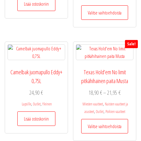
Lisää ostoskoriin
12,95 €
Tällä
Valitse vaihtoehdoista
tuotteel
on
useamp
muunne
Sale!
Voit
tehdä
valinnat
tuottee
Camelbak juomapullo Eddy+
Texas Hold’em No limit
sivulla.
0,75L
pitkähihainen paita Musta
Hintaluokka
24,90
€
18,90
€
–
21,95
€
18,90 €
,
,
,
Lapsille
Outlet
Yleinen
Miesten vaatteet
Naisten vaatteet ja
-
,
,
asusteet
Outlet
Poikien vaatteet
21,95 €
Lisää ostoskoriin
Tällä
Valitse vaihtoehdoista
tuotteel
on