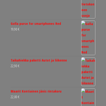
Golla purse for smartphones Red
19,90
€
Taikahiekka paketti Autot ja liikenne
22,90
€
Maarit Kontiainen Jänis rintakoru
22,00
€