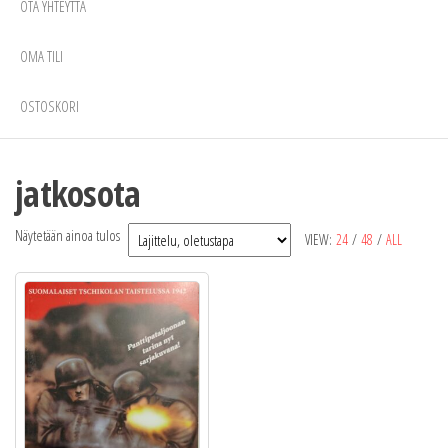
OTA YHTEYTTÄ
OMA TILI
OSTOSKORI
jatkosota
Näytetään ainoa tulos
VIEW:
24
/
48
/
ALL