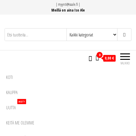
Siirry
|
myynti@isoale.fi
|
suoraan
Meillä on aina Iso Ale
sisältöön
0
0,00 €
VALIKKO
KOTI
KAUPPA
HOT!
UUTTA
KEITÄ ME OLEMME