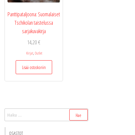
Panttipataljoona: Suomalaiset
Tschikolan taistelussa
sarjakuvakirja
14,20
€
,
Kirjat
Outlet
Lisää ostoskoriin
Haku:
OSASTOT