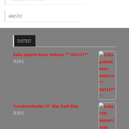
ARKISTOT
TUOTTEET
Golla puhelin kuori turkoosi ** OUTLET**
19,90
€
Tietokonelaukku 15" Mac Dark blue
29,90
€