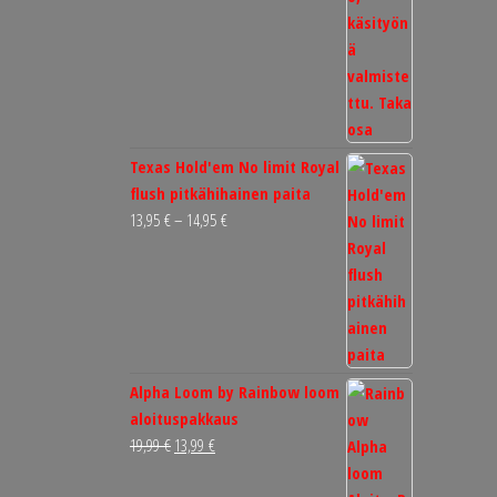
Texas Hold'em No limit Royal
flush pitkähihainen paita
Hintaluokka:
13,95
€
–
14,95
€
13,95 €
-
14,95 €
Alpha Loom by Rainbow loom
aloituspakkaus
Alkuperäinen
Nykyinen
19,99
€
13,99
€
hinta
hinta