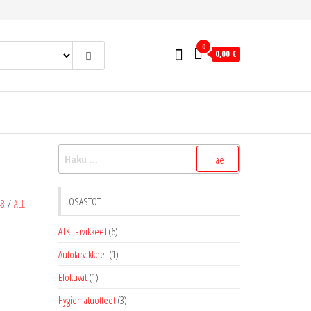
0
0,00 €
Haku:
OSASTOT
48
/
ALL
ATK Tarvikkeet
(6)
Autotarvikkeet
(1)
Elokuvat
(1)
Hygieniatuotteet
(3)