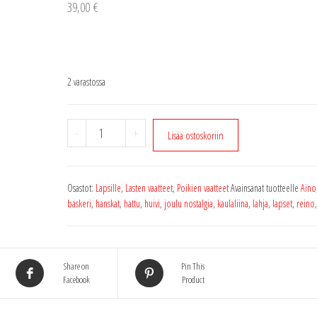
39,00
€
2 varastossa
Reino
-
+
Lisää ostoskoriin
hanskat
8-
9v.
Osastot:
Lapsille
,
Lasten vaatteet
,
Poikien vaatteet
Avainsanat tuotteelle
Aino
Pehmeillä
baskeri
,
hanskat
,
hattu
,
huivi
,
joulu nostalgia
,
kaulaliina
,
lahja
,
lapset
,
reino
karhunkynsillä
määrä
Share on
Pin This
Facebook
Product