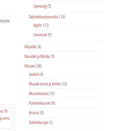
Samsung
(5)
Tablettitietokoneille
(14)
arjasta
Apple
(13)
Universal
(9)
Musiikki
(4)
Musiikki ja Media
(5)
Muumi
(38)
Laukut
(4)
Muumi korut ja kellot
(10)
Muumitossut
(13)
Puhelinkuoret
(9)
Reinot
(0)
Tablettisuojat
(1)