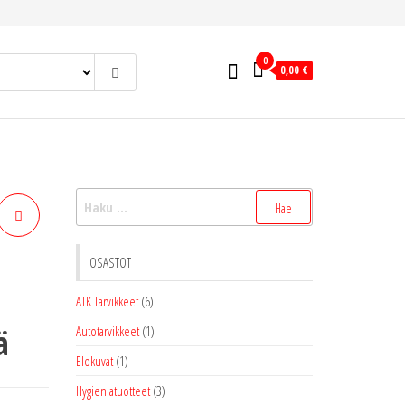
0
0,00 €
Haku:
OSASTOT
ATK Tarvikkeet
(6)
ä
Autotarvikkeet
(1)
Elokuvat
(1)
Hygieniatuotteet
(3)