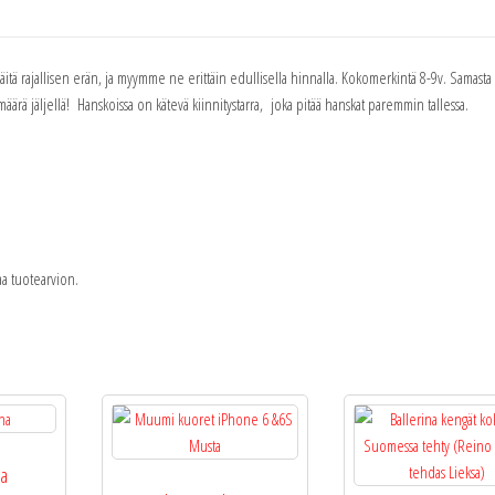
rajallisen erän, ja myymme ne erittäin edullisella hinnalla. Kokomerkintä 8-9v. Samasta s
äärä jäljellä! Hanskoissa on kätevä kiinnitystarra, joka pitää hanskat paremmin tallessa.
taa tuotearvion.
na