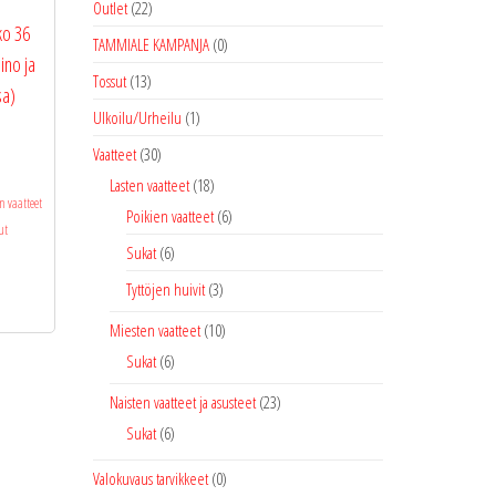
Outlet
(22)
ko 36
TAMMIALE KAMPANJA
(0)
ino ja
Tossut
(13)
sa)
Ulkoilu/Urheilu
(1)
Vaatteet
(30)
Lasten vaatteet
(18)
n vaatteet
Poikien vaatteet
(6)
ut
Sukat
(6)
Tyttöjen huivit
(3)
Miesten vaatteet
(10)
Sukat
(6)
Naisten vaatteet ja asusteet
(23)
Sukat
(6)
Valokuvaus tarvikkeet
(0)