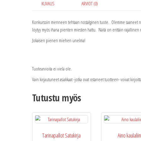
KUVAUS
ARVIOT (0)
Konkurssiin menneen tehtaan nostalginen tuote. Olemme saaneet näitä 
löytyy myös ihana pienten miesten hattu. Näitä on erittäin rajallinen m
Jokaisen pienen miehen unelma!
Tuotearvioita ei vielä ole.
Vain kirjautuneet asiakkaat -jotka ovat ostaneet tuotteen- voivat kirjoit
Tutustu myös
Tarinapallot Satukirja
Aino kaulalii