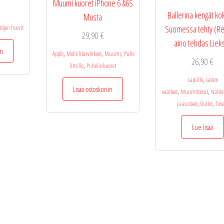
Muumi kuoret iPhone 6 &6S
Ballerina kengät ko
Musta
Suomessa tehty (Re
ttöjen huivit
29,90
€
aino tehdas Liek
in
,
,
,
Apple
Mobiilitarvikkeet
Muumi
Puhe
26,90
€
,
limille
Puhelinkuoret
,
Lapsille
Lasten
Lisää ostoskoriin
,
,
vaatteet
Muumitossut
Naiste
,
,
ja asusteet
Outlet
Toss
Lue lisää