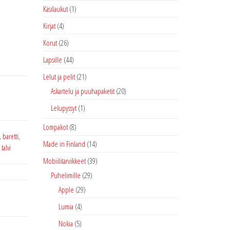
Käsilaukut
(1)
Kirjat
(4)
Korut
(26)
Lapsille
(44)
Lelut ja pelit
(21)
Askartelu ja puuhapaketit
(20)
Lelupyssyt
(1)
Lompakot
(8)
,
baretti
,
Made in Finland
(14)
,
talvi
Mobiilitarvikkeet
(39)
Puhelimille
(29)
Apple
(29)
Lumia
(4)
Nokia
(5)