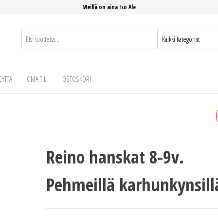
Meillä on aina Iso Ale
EYTTÄ
OMA TILI
OSTOSKORI
REINO HATTU
Reino hanskat 8-9v.
Pehmeillä karhunkynsill