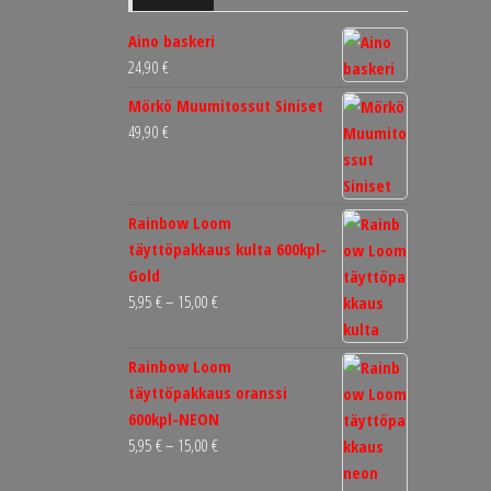
Aino baskeri
24,90
€
Mörkö Muumitossut Siniset
49,90
€
Rainbow Loom
täyttöpakkaus kulta 600kpl-
Gold
Hintaluokka:
5,95
€
–
15,00
€
5,95 €
-
Rainbow Loom
15,00 €
täyttöpakkaus oranssi
600kpl-NEON
Hintaluokka:
5,95
€
–
15,00
€
5,95 €