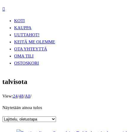
KOTI
KAUPPA
UUTTA
HOT!
KEITÄ ME OLEMME
OTA YHTEYTTÄ
OMA TILI
OSTOSKORI
talvisota
View:
24
/
48
/
All
/
Näytetään ainoa tulos