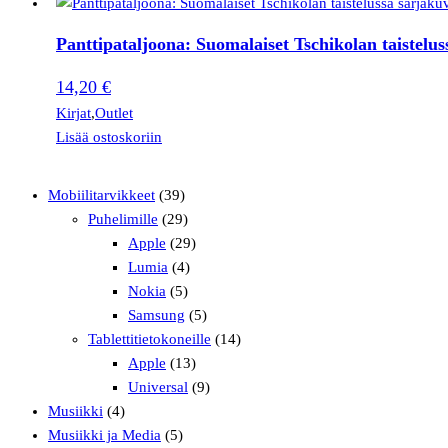
Panttipataljoona: Suomalaiset Tschikolan taistelus
14,20
€
Kirjat
,
Outlet
Lisää ostoskoriin
Mobiilitarvikkeet
(39)
Puhelimille
(29)
Apple
(29)
Lumia
(4)
Nokia
(5)
Samsung
(5)
Tablettitietokoneille
(14)
Apple
(13)
Universal
(9)
Musiikki
(4)
Musiikki ja Media
(5)