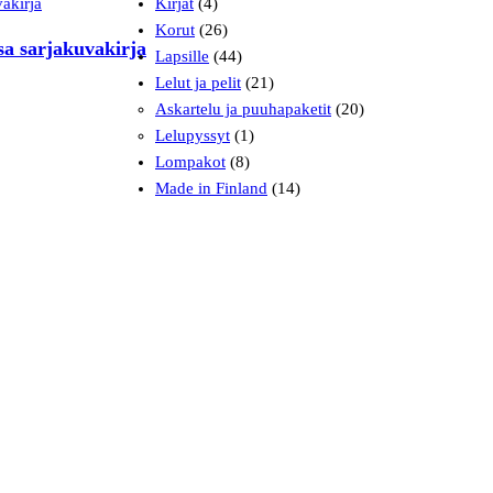
Kirjat
(4)
Korut
(26)
sa sarjakuvakirja
Lapsille
(44)
Lelut ja pelit
(21)
Askartelu ja puuhapaketit
(20)
Lelupyssyt
(1)
Lompakot
(8)
Made in Finland
(14)