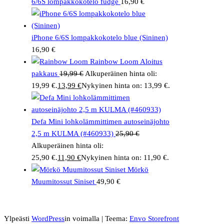
6/6S lompakkokotelo fudge
16,90
€
iPhone 6/6S lompakkokotelo blue (Sininen)
16,90
€
Rainbow Loom Aloitus
pakkaus
19,99
€
Alkuperäinen hinta oli:
19,99 €.
13,99
€
Nykyinen hinta on: 13,99 €.
Defa Mini lohkolämmittimen autoseinäjohto
2,5 m KULMA (#460933)
25,90
€
Alkuperäinen hinta oli:
25,90 €.
11,90
€
Nykyinen hinta on: 11,90 €.
Mörkö
Muumitossut Siniset
49,90
€
Ylpeästi
WordPress
in voimalla
|
Teema:
Envo Storefront