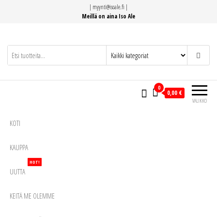
Siirry
|
myynti@isoale.fi
|
suoraan
Meillä on aina Iso Ale
sisältöön
0
0,00 €
VALIKKO
KOTI
KAUPPA
HOT!
UUTTA
KEITÄ ME OLEMME