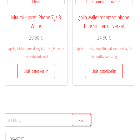
Muumi kuoret iPhone 7 ja 8
golla wallet for smart phone
White
blue sininen universal
29,90
€
24,90
€
,
,
,
,
,
,
,
Apple
Mobiilitarvikkeet
Muumi
Puhelim
Apple
Lumia
Mobiilitarvikkeet
Nokia
Pu
,
,
ille
Puhelinkuoret
helimille
Samsung
Lisää ostoskoriin
Lisää ostoskoriin
Haku:
OSASTOT