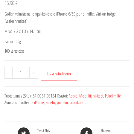
16,90
€
Gollan valmistama lompakkokotelo iPhone 6/6S puhelimille. Väri on fudge
(vaaleanruskea).
Mitat
7.2 x 1.3 x 14.1 cm
Paino 100g
100 varastossa
iPhone
-
+
Lisää ostoskoriin
6/6S
lompakkokotelo
fudge
Tuotetunnus (SKU):
6419334108124
Osastot:
Apple
,
Mobiilitarvikkeet
,
Puhelimille
määrä
Avainsanat tuotteelle
iPhone
,
kotelo
,
puhelin
,
suojakotelo
Tweet This
Share on