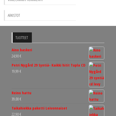
ARKISTOT
TUOTTEET
Aino baskeri
24,90
€
Petri Nygård 29 Syntiä- Kaikki hitit Tupla CD
19,99
€
Reino hattu
39,00
€
Taikahiekka paketti Leivonnaiset
22,90
€