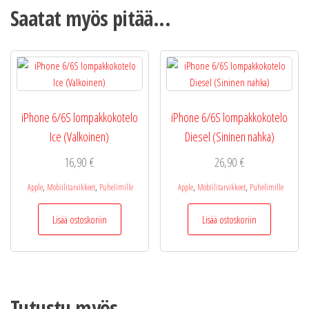
Saatat myös pitää...
iPhone 6/6S lompakkokotelo
iPhone 6/6S lompakkokotelo
Ice (Valkoinen)
Diesel (Sininen nahka)
16,90
€
26,90
€
,
,
,
,
Apple
Mobiilitarvikkeet
Puhelimille
Apple
Mobiilitarvikkeet
Puhelimille
Lisää ostoskoriin
Lisää ostoskoriin
Tutustu myös