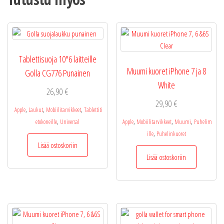
Tablettisuoja 10″6 laitteille
Muumi kuoret iPhone 7 ja 8
Golla CG776 Punainen
White
26,90
€
29,90
€
,
,
,
Apple
Laukut
Mobiilitarvikkeet
Tablettiti
,
,
,
,
etokoneille
Universal
Apple
Mobiilitarvikkeet
Muumi
Puhelim
,
ille
Puhelinkuoret
Lisää ostoskoriin
Lisää ostoskoriin