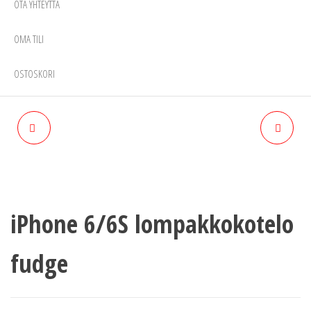
OTA YHTEYTTÄ
OMA TILI
OSTOSKORI
IPHONE 6/6S
IPAD AIR 2 SNAP FOLDER
LOMPAKKOKOTELO ICE
KOTELO CREAM
(VALKOINEN)
iPhone 6/6S lompakkokotelo
fudge