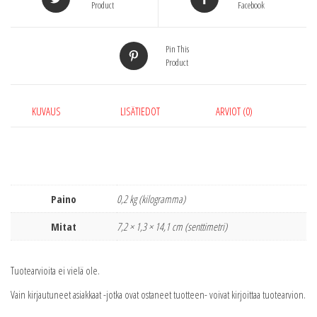
Product
Facebook
Pin This
Product
KUVAUS
LISÄTIEDOT
ARVIOT (0)
Paino
0,2 kg (kilogramma)
Mitat
7,2 × 1,3 × 14,1 cm (senttimetri)
Tuotearvioita ei vielä ole.
Vain kirjautuneet asiakkaat -jotka ovat ostaneet tuotteen- voivat kirjoittaa tuotearvion.