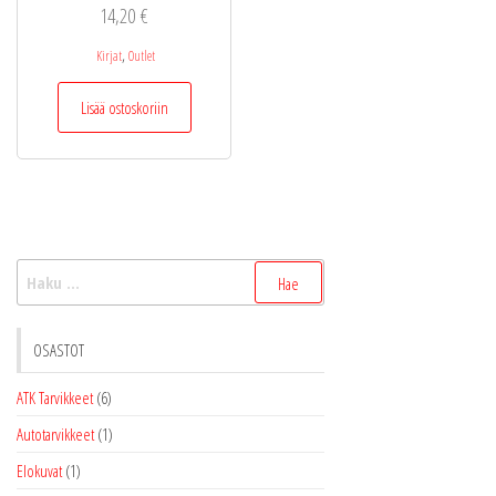
14,20
€
,
Kirjat
Outlet
Lisää ostoskoriin
Haku:
OSASTOT
ATK Tarvikkeet
(6)
Autotarvikkeet
(1)
Elokuvat
(1)