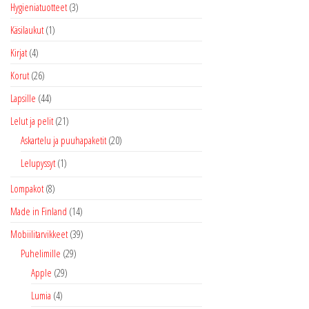
Hygieniatuotteet
(3)
Käsilaukut
(1)
Kirjat
(4)
Korut
(26)
Lapsille
(44)
Lelut ja pelit
(21)
Askartelu ja puuhapaketit
(20)
Lelupyssyt
(1)
Lompakot
(8)
Made in Finland
(14)
Mobiilitarvikkeet
(39)
Puhelimille
(29)
Apple
(29)
Lumia
(4)