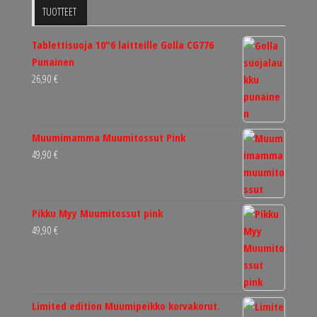
TUOTTEET
Tablettisuoja 10"6 laitteille Golla CG776
Punainen
26,90
€
Muumimamma Muumitossut Pink
49,90
€
Pikku Myy Muumitossut pink
49,90
€
Limited edition Muumipeikko korvakorut.