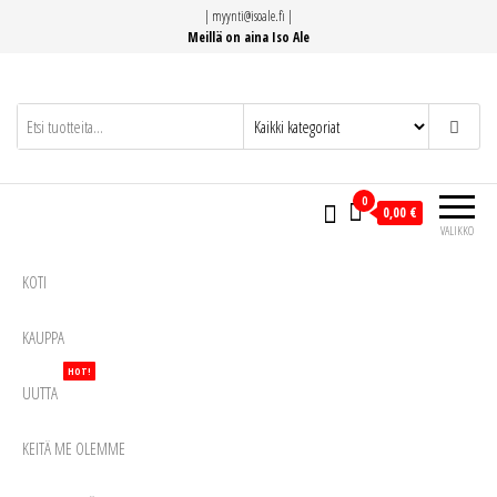
Siirry
|
myynti@isoale.fi
|
suoraan
Meillä on aina Iso Ale
sisältöön
0
0,00 €
VALIKKO
KOTI
KAUPPA
HOT!
UUTTA
KEITÄ ME OLEMME