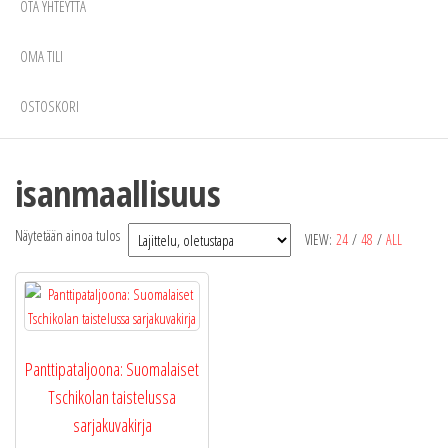
OTA YHTEYTTÄ
OMA TILI
OSTOSKORI
isanmaallisuus
Näytetään ainoa tulos
VIEW:
24
/
48
/
ALL
Panttipataljoona: Suomalaiset
Tschikolan taistelussa
sarjakuvakirja