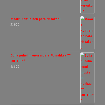
Maarit Kontiainen poro rintakoru
22,00
€
Golla puhelin kuori musta PU nahkaa **
OUTLET**
19,90
€