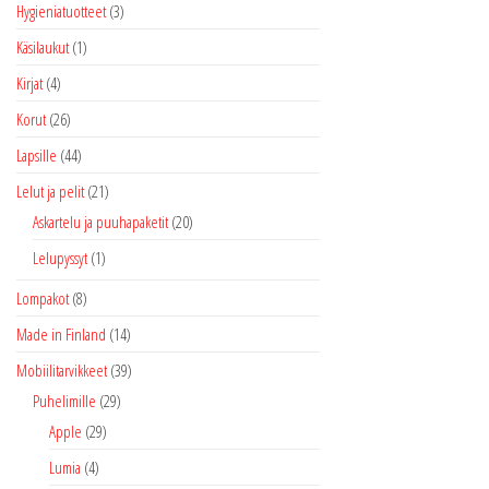
Hygieniatuotteet
(3)
Käsilaukut
(1)
Kirjat
(4)
Korut
(26)
Lapsille
(44)
Lelut ja pelit
(21)
Askartelu ja puuhapaketit
(20)
Lelupyssyt
(1)
Lompakot
(8)
Made in Finland
(14)
Mobiilitarvikkeet
(39)
Puhelimille
(29)
Apple
(29)
Lumia
(4)