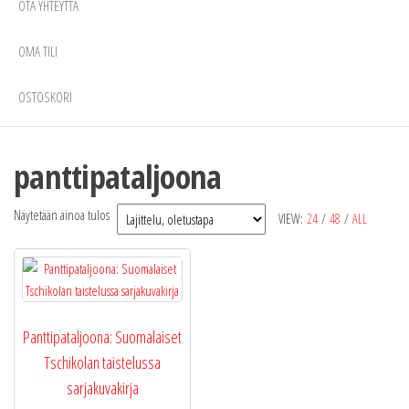
OTA YHTEYTTÄ
OMA TILI
OSTOSKORI
panttipataljoona
Näytetään ainoa tulos
VIEW:
24
/
48
/
ALL
Panttipataljoona: Suomalaiset
Tschikolan taistelussa
sarjakuvakirja