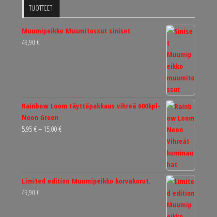
TUOTTEET
Muumipeikko Muumitossut siniset
49,90
€
Rainbow Loom täyttöpakkaus vihreä 600kpl-
Neon Green
Hintaluokka:
5,95
€
–
15,00
€
5,95 €
-
15,00 €
Limited edition Muumipeikko korvakorut.
49,90
€