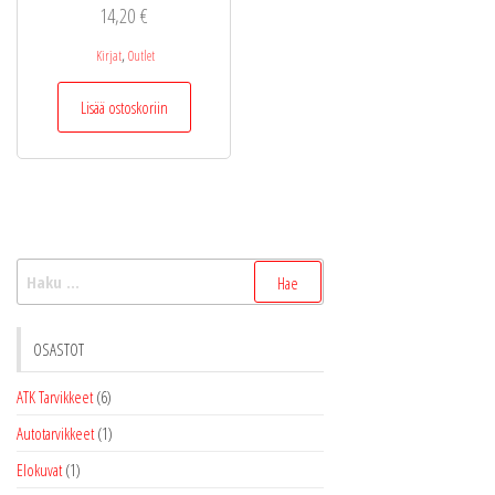
14,20
€
,
Kirjat
Outlet
Lisää ostoskoriin
Haku:
OSASTOT
ATK Tarvikkeet
(6)
Autotarvikkeet
(1)
Elokuvat
(1)