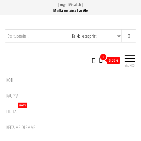
Siirry
|
myynti@isoale.fi
|
suoraan
Meillä on aina Iso Ale
sisältöön
0
0,00 €
VALIKKO
KOTI
KAUPPA
HOT!
UUTTA
KEITÄ ME OLEMME