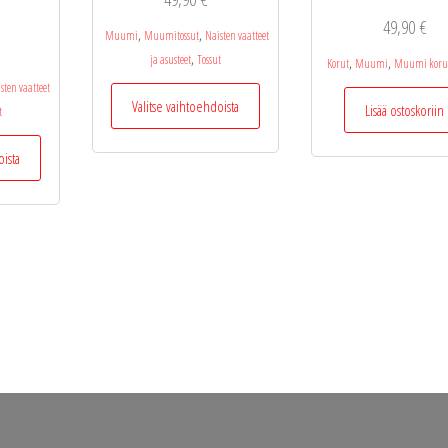
49,90
€
,
,
Muumi
Muumitossut
Naisten vaatteet
,
ja asusteet
Tossut
,
,
Korut
Muumi
Muumi korut 
sten vaatteet
Tällä
Valitse vaihtoehdoista
Lisää ostoskoriin
t
tuotteella
on
Tällä
oista
useampi
tuotteella
muunnelma.
on
Voit
useampi
tehdä
muunnelma.
valinnat
Voit
tuotteen
tehdä
sivulla.
valinnat
tuotteen
sivulla.