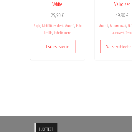
White
Valkoiset
29,90
€
49,90
€
,
,
,
,
,
Apple
Mobiilitarvikkeet
Muumi
Puhe
Muumi
Muumitossut
Nai
,
,
limille
Puhelinkuoret
ja asusteet
Tossu
Lisää ostoskoriin
Valitse vaihtoehd
TUOTTEET