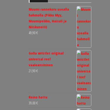
Muumi rannekoru usealla
hahmolla (Pikku Myy,
Muumipeikko, Haisuli ja
Niiskuneiti)
49,90
€
Golla wristlet original
universal reef
vaaleansininen
21,90
€
Reino hattu
39,00
€