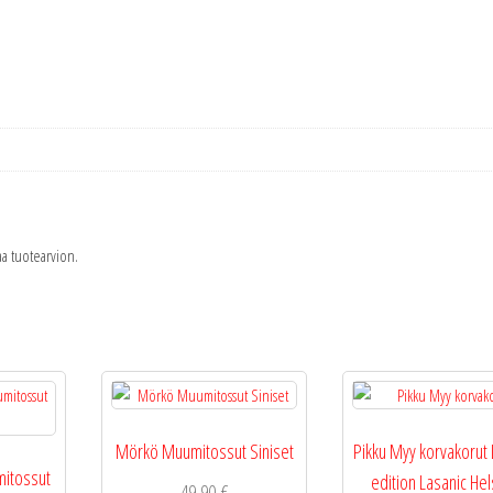
taa tuotearvion.
Mörkö Muumitossut Siniset
Pikku Myy korvakorut 
itossut
edition Lasanic Hel
49,90
€