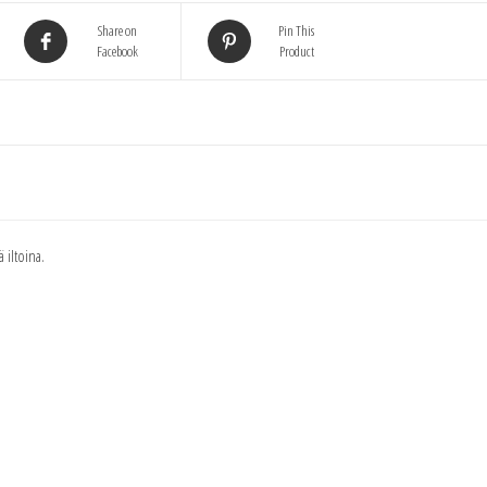
Share on
Pin This
Facebook
Product
 iltoina.