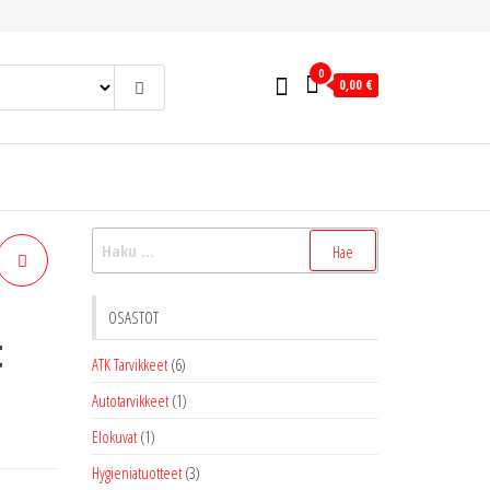
0
0,00 €
Haku:
T
OSASTOT
t
ATK Tarvikkeet
(6)
Autotarvikkeet
(1)
Elokuvat
(1)
Hygieniatuotteet
(3)