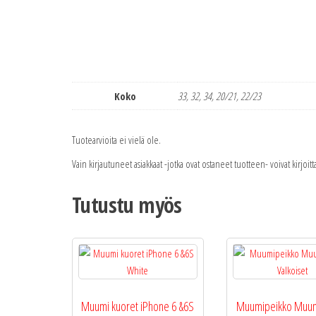
Koko
33, 32, 34, 20/21, 22/23
Tuotearvioita ei vielä ole.
Vain kirjautuneet asiakkaat -jotka ovat ostaneet tuotteen- voivat kirjoit
Tutustu myös
Muumi kuoret iPhone 6 &6S
Muumipeikko Muum