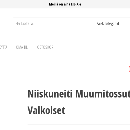
Meillä on aina Iso Ale
EYTTÄ
OMA TILI
OSTOSKORI
MUUMIPEIKKO
MUUMITOSSUT VALKOISE
Niiskuneiti Muumitossu
Valkoiset