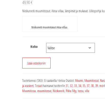
49,90
€
Niiskuneiti muumitossut. Aitoa villaa, lämpimät ja mukavat. Ulkopohja ku
Niiskuneiti muumitossut.Aitoa villaa.
Koko
Niiskuneiti
Lisää ostoskoriin
Muumitossut
Valkoiset
määrä
Tuotetunnus (SKU):
Ei saatavilla/-tietoa
Osastot:
Muumi
,
Muumitossut
,
Nais
ja asusteet
,
Tossut
Avainsanat tuotteelle
31
,
32
,
33
,
34
,
35
,
37
,
38
,
39
,
mör
Muumitossu
,
muumitossut
,
Niiskuneiti
,
Pikku Myy
,
tossu
,
villa