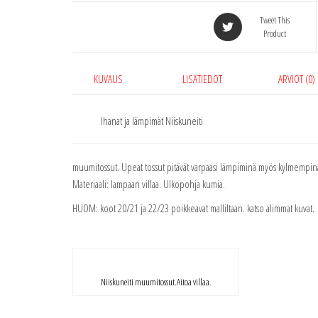
Tweet This
Product
KUVAUS
LISÄTIEDOT
ARVIOT (0)
Ihanat ja lämpimät Niiskuneiti
muumitossut. Upeat tossut pitävät varpaasi lämpiminä myös kylmempinä
Materiaali: lampaan villaa. Ulkopohja kumia.
HUOM: koot 20/21 ja 22/23 poikkeavat malliltaan. katso alimmat kuvat.
Niiskuneiti muumitossut.Aitoa villaa.