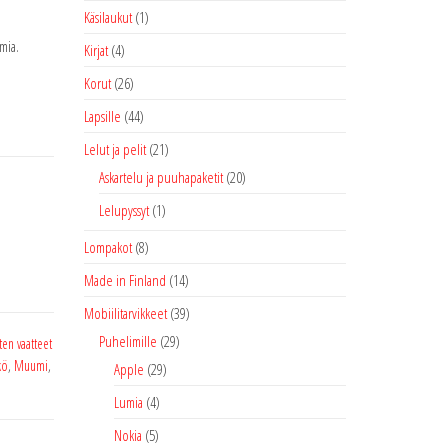
Käsilaukut
(1)
mia.
Kirjat
(4)
Korut
(26)
Lapsille
(44)
Lelut ja pelit
(21)
Askartelu ja puuhapaketit
(20)
Lelupyssyt
(1)
Lompakot
(8)
Made in Finland
(14)
Mobiilitarvikkeet
(39)
Puhelimille
(29)
ten vaatteet
kö
,
Muumi
,
Apple
(29)
Lumia
(4)
Nokia
(5)