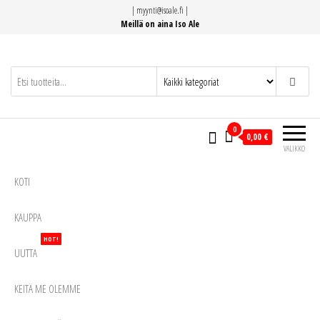
Siirry
|
myynti@isoale.fi
|
suoraan
Meillä on aina Iso Ale
sisältöön
0
0,00 €
VALIKKO
KOTI
KAUPPA
HOT!
UUTTA
KEITÄ ME OLEMME