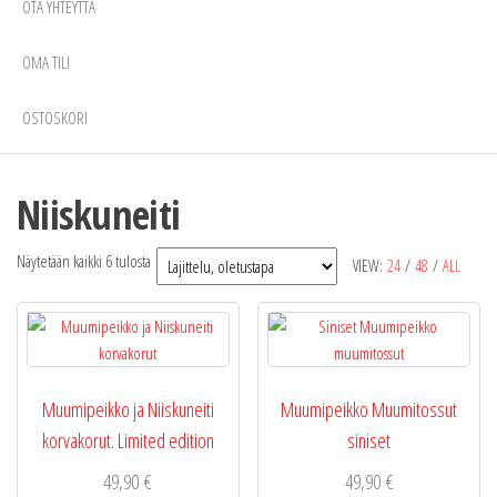
OTA YHTEYTTÄ
OMA TILI
OSTOSKORI
Niiskuneiti
Näytetään kaikki 6 tulosta
VIEW:
24
/
48
/
ALL
Muumipeikko ja Niiskuneiti
Muumipeikko Muumitossut
korvakorut. Limited edition
siniset
49,90
€
49,90
€