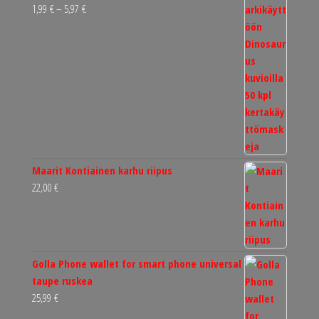
Hintaluokka:
1,99
€
–
5,97
€
1,99 €
-
5,97 €
Maarit Kontiainen karhu riipus
22,00
€
Golla Phone wallet for smart phone universal
taupe ruskea
25,99
€