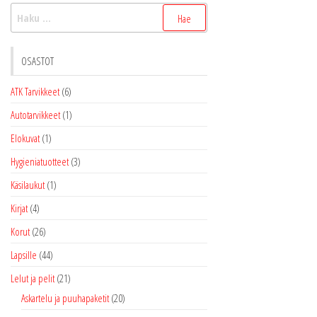
Haku:
valinnat
valinnat
tuotteen
tuottee
sivulla.
sivulla.
OSASTOT
ATK Tarvikkeet
(6)
Autotarvikkeet
(1)
Elokuvat
(1)
Hygieniatuotteet
(3)
Käsilaukut
(1)
Kirjat
(4)
Korut
(26)
Lapsille
(44)
Lelut ja pelit
(21)
Askartelu ja puuhapaketit
(20)