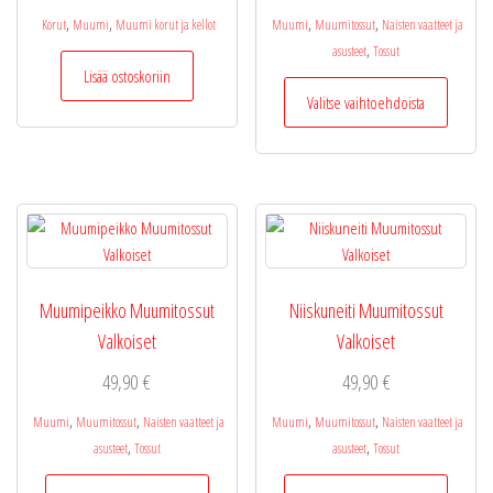
,
,
,
,
Korut
Muumi
Muumi korut ja kellot
Muumi
Muumitossut
Naisten vaatteet ja
,
asusteet
Tossut
Lisää ostoskoriin
Tällä
Valitse vaihtoehdoista
tuotteel
on
useamp
muunne
Voit
tehdä
valinnat
tuottee
Muumipeikko Muumitossut
Niiskuneiti Muumitossut
sivulla.
Valkoiset
Valkoiset
49,90
€
49,90
€
,
,
,
,
Muumi
Muumitossut
Naisten vaatteet ja
Muumi
Muumitossut
Naisten vaatteet ja
,
,
asusteet
Tossut
asusteet
Tossut
Tällä
Tällä