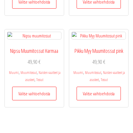
Valitse vaihtoehdoista
Valitse vaihtoehdoista
tuotteella
tuotteel
on
on
useampi
useamp
muunnelma.
muunne
Voit
Voit
tehdä
tehdä
valinnat
valinnat
Nipsu Muumitossut Harmaa
Pikku Myy Muumitossut pink
tuotteen
tuottee
sivulla.
sivulla.
49,90
€
49,90
€
,
,
,
,
Muumi
Muumitossut
Naisten vaatteet ja
Muumi
Muumitossut
Naisten vaatteet ja
,
,
asusteet
Tossut
asusteet
Tossut
Tällä
Tällä
Valitse vaihtoehdoista
Valitse vaihtoehdoista
tuotteella
tuotteel
on
on
useampi
useamp
muunnelma.
muunne
Voit
Voit
tehdä
tehdä