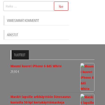
Haku:
VIIMEISIMMÄT KOMMENTIT
ARKISTOT
TUOTTEET
Muumi kuoret iPhone 6 &6S White
29,90
€
Maskit lapsille arkikäyttöön Dinosaurus
kuvioilla 50 kpl kertakäyttömaskeja