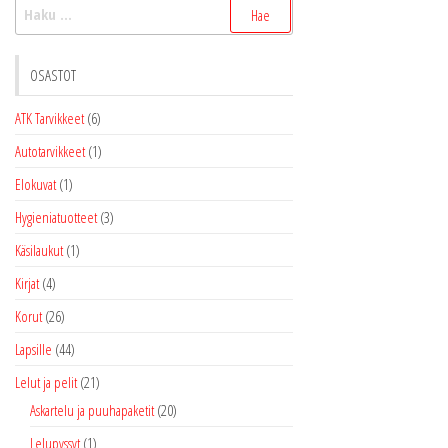
Haku:
valinnat
valinnat
tuotteen
tuottee
sivulla.
sivulla.
OSASTOT
ATK Tarvikkeet
(6)
Autotarvikkeet
(1)
Elokuvat
(1)
Hygieniatuotteet
(3)
Käsilaukut
(1)
Kirjat
(4)
Korut
(26)
Lapsille
(44)
Lelut ja pelit
(21)
Askartelu ja puuhapaketit
(20)
Lelupyssyt
(1)