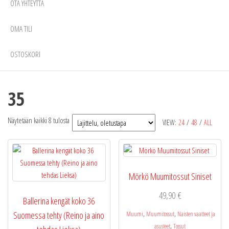
OTA YHTEYTTÄ
OMA TILI
OSTOSKORI
35
Näytetään kaikki 8 tulosta
VIEW:
24
/
48
/
ALL
Mörkö Muumitossut Siniset
49,90
€
Ballerina kengät koko 36
,
,
Suomessa tehty (Reino ja aino
Muumi
Muumitossut
Naisten vaatteet ja
,
asusteet
Tossut