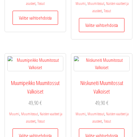
,
,
,
asusteet
Tossut
Muumi
Muumitossut
Naisten vaatteet ja
,
asusteet
Tossut
Tällä
Valitse vaihtoehdoista
tuotteella
Tällä
Valitse vaihtoehdoista
on
tuotteel
useampi
on
muunnelma.
useamp
Voit
muunne
tehdä
Voit
valinnat
tehdä
tuotteen
valinnat
sivulla.
tuottee
Muumipeikko Muumitossut
Niiskuneiti Muumitossut
sivulla.
Valkoiset
Valkoiset
49,90
€
49,90
€
,
,
,
,
Muumi
Muumitossut
Naisten vaatteet ja
Muumi
Muumitossut
Naisten vaatteet ja
,
,
asusteet
Tossut
asusteet
Tossut
Tällä
Tällä
Valitse vaihtoehdoista
Valitse vaihtoehdoista