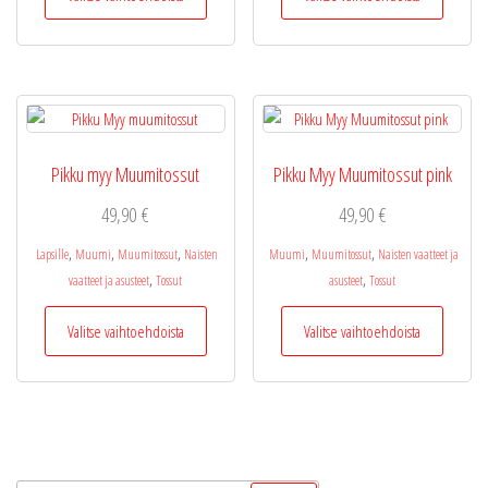
tuotteella
tuotteel
on
on
useampi
useamp
muunnelma.
muunne
Voit
Voit
tehdä
tehdä
valinnat
valinnat
Pikku myy Muumitossut
Pikku Myy Muumitossut pink
tuotteen
tuottee
sivulla.
sivulla.
49,90
€
49,90
€
,
,
,
,
,
Lapsille
Muumi
Muumitossut
Naisten
Muumi
Muumitossut
Naisten vaatteet ja
,
,
vaatteet ja asusteet
Tossut
asusteet
Tossut
Tällä
Tällä
Valitse vaihtoehdoista
Valitse vaihtoehdoista
tuotteella
tuotteel
on
on
useampi
useamp
muunnelma.
muunne
Voit
Voit
tehdä
tehdä