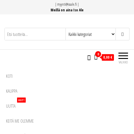
Siirry
|
myynti@isoale.fi
|
suoraan
Meillä on aina Iso Ale
sisältöön
0
0,00 €
VALIKKO
KOTI
KAUPPA
HOT!
UUTTA
KEITÄ ME OLEMME