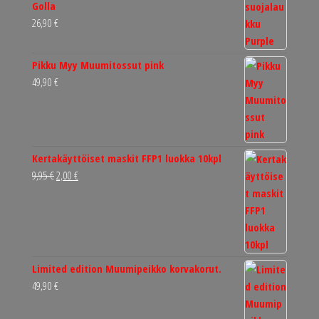
Golla
19,99 €.
13,99 €.
26,90
€
Pikku Myy Muumitossut pink
49,90
€
Kertakäyttöiset maskit FFP1 luokka 10kpl
Alkuperäinen
Nykyinen
9,95
€
2,00
€
hinta
hinta
oli:
on:
9,95 €.
2,00 €.
Limited edition Muumipeikko korvakorut.
49,90
€