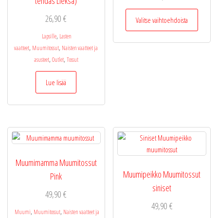
tehdas Lieksa)
Tällä
26,90
€
Valitse vaihtoehdoista
tuotteel
on
,
Lapsille
Lasten
useamp
,
,
vaatteet
Muumitossut
Naisten vaatteet ja
muunne
,
,
asusteet
Outlet
Tossut
Voit
tehdä
Lue lisää
valinnat
tuottee
sivulla.
Muumimamma Muumitossut
Muumipeikko Muumitossut
Pink
siniset
49,90
€
49,90
€
,
,
Muumi
Muumitossut
Naisten vaatteet ja