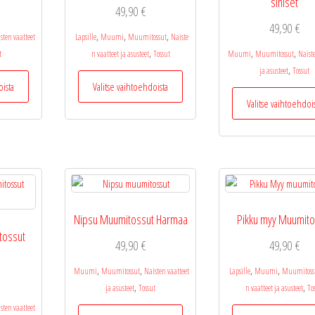
siniset
49,90
€
49,90
€
,
,
,
sten vaatteet
Lapsille
Muumi
Muumitossut
Naiste
,
,
,
t
n vaatteet ja asusteet
Tossut
Muumi
Muumitossut
Naist
,
ja asusteet
Tossut
Tällä
Tällä
oista
Valitse vaihtoehdoista
tuotteella
tuotteella
Valitse vaihtoehdoi
on
on
useampi
useampi
muunnelma.
muunnelma.
Voit
Voit
tehdä
tehdä
valinnat
valinnat
tuotteen
tuotteen
Nipsu Muumitossut Harmaa
Pikku myy Muumito
sivulla.
sivulla.
tossut
49,90
€
49,90
€
,
,
,
,
Muumi
Muumitossut
Naisten vaatteet
Lapsille
Muumi
Muumitoss
,
,
ja asusteet
Tossut
n vaatteet ja asusteet
To
sten vaatteet
Tällä