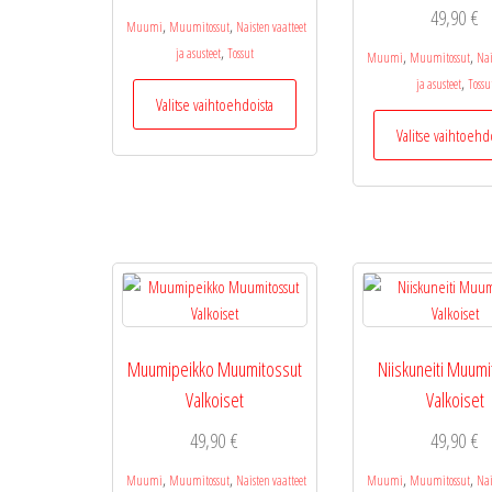
49,90
€
,
,
Muumi
Muumitossut
Naisten vaatteet
,
ja asusteet
Tossut
,
,
Muumi
Muumitossut
Nai
,
Tällä
ja asusteet
Tossu
Valitse vaihtoehdoista
tuotteella
Valitse vaihtoehd
on
useampi
muunnelma.
Voit
tehdä
valinnat
tuotteen
sivulla.
Muumipeikko Muumitossut
Niiskuneiti Muumi
Valkoiset
Valkoiset
49,90
€
49,90
€
,
,
,
,
Muumi
Muumitossut
Naisten vaatteet
Muumi
Muumitossut
Nai