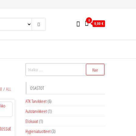
0
0,00 €
Haku:
OSASTOT
48
/
ALL
ATK Tarvikkeet
(6)
Autotarvikkeet
(1)
Elokuvat
(1)
tossut
Hygieniatuotteet
(3)