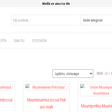
Meillä on aina Iso Ale
EYTTÄ
OMA TILI
OSTOSKORI
VIEW:
24
/
itossut
Muumimamma tossut Pink
Muumipeikko Muumi
avo-malli