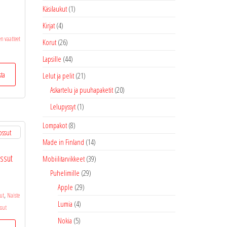
Käsilaukut
(1)
Kirjat
(4)
en vaatteet
Korut
(26)
Lapsille
(44)
Tällä
sta
Lelut ja pelit
(21)
tuotteella
Askartelu ja puuhapaketit
(20)
on
useampi
Lelupyssyt
(1)
muunnelma.
Lompakot
(8)
Voit
tehdä
Made in Finland
(14)
valinnat
ssut
Mobiilitarvikkeet
(39)
tuotteen
Puhelimille
(29)
sivulla.
Apple
(29)
,
ut
Naiste
Lumia
(4)
ssut
Nokia
(5)
Tällä