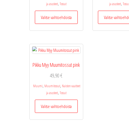
,
,
ja asusteet
Tossut
ja asusteet
Tossu
Tällä
Valitse vaihtoehdoista
Valitse vaihtoehd
tuotteella
on
useampi
muunnelma.
Voit
tehdä
valinnat
Pikku Myy Muumitossut pink
tuotteen
sivulla.
49,90
€
,
,
Muumi
Muumitossut
Naisten vaatteet
,
ja asusteet
Tossut
Tällä
Valitse vaihtoehdoista
tuotteella
on
useampi
muunnelma.