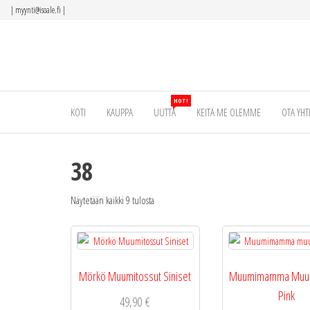
Siirry
|
myynti@isoale.fi
|
suoraan
sisältöön
HOT!
KOTI
KAUPPA
UUTTA
KEITÄ ME OLEMME
OTA YHT
38
Näytetään kaikki 9 tulosta
Mörkö Muumitossut Siniset
Muumimamma Muum
Pink
49,90
€