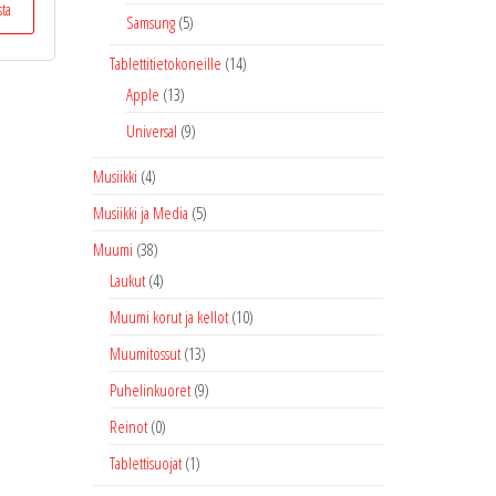
sta
tuotteella
Samsung
(5)
on
Tablettitietokoneille
(14)
useampi
Apple
(13)
muunnelma.
Voit
Universal
(9)
tehdä
valinnat
Musiikki
(4)
tuotteen
Musiikki ja Media
(5)
sivulla.
Muumi
(38)
Laukut
(4)
Muumi korut ja kellot
(10)
Muumitossut
(13)
Puhelinkuoret
(9)
Reinot
(0)
Tablettisuojat
(1)