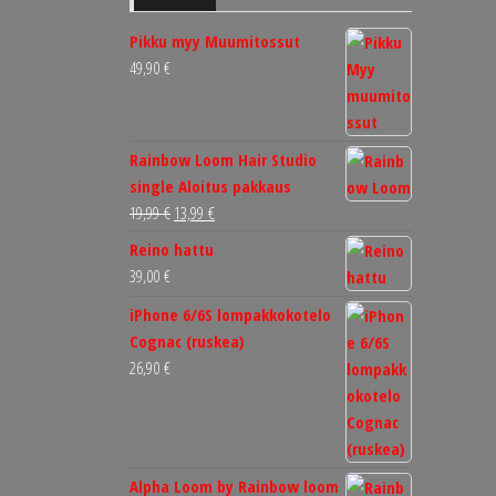
Pikku myy Muumitossut
49,90
€
Rainbow Loom Hair Studio
single Aloitus pakkaus
Alkuperäinen
Nykyinen
19,99
€
13,99
€
hinta
hinta
Reino hattu
oli:
on:
39,00
€
19,99 €.
13,99 €.
iPhone 6/6S lompakkokotelo
Cognac (ruskea)
26,90
€
Alpha Loom by Rainbow loom