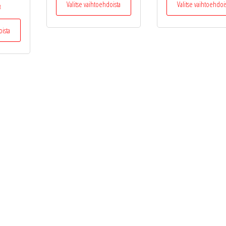
Valitse vaihtoehdoista
Valitse vaihtoehdoi
t
tuotteella
on
Tällä
oista
useampi
tuotteella
muunnelma.
on
Voit
useampi
tehdä
muunnelma.
valinnat
Voit
tuotteen
tehdä
sivulla.
valinnat
tuotteen
sivulla.