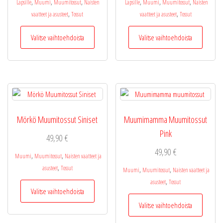
,
,
,
,
,
,
Lapsille
Muumi
Muumitossut
Naisten
Lapsille
Muumi
Muumitossut
Naisten
,
,
vaatteet ja asusteet
Tossut
vaatteet ja asusteet
Tossut
Tällä
Tällä
Valitse vaihtoehdoista
Valitse vaihtoehdoista
tuotteella
tuotteel
on
on
useampi
useamp
muunnelma.
muunne
Voit
Voit
tehdä
tehdä
valinnat
valinnat
Mörkö Muumitossut Siniset
Muumimamma Muumitossut
tuotteen
tuottee
Pink
sivulla.
sivulla.
49,90
€
49,90
€
,
,
Muumi
Muumitossut
Naisten vaatteet ja
,
asusteet
Tossut
,
,
Muumi
Muumitossut
Naisten vaatteet ja
,
Tällä
asusteet
Tossut
Valitse vaihtoehdoista
tuotteella
Tällä
Valitse vaihtoehdoista
on
tuotteel
useampi
on