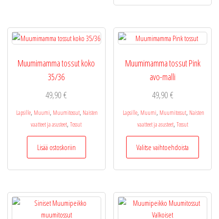
muunnelma.
useamp
Voit
muunne
tehdä
Voit
valinnat
tehdä
tuotteen
valinnat
Muumimamma tossut koko
Muumimamma tossut Pink
sivulla.
tuottee
35/36
avo-malli
sivulla.
49,90
€
49,90
€
,
,
,
,
,
,
Lapsille
Muumi
Muumitossut
Naisten
Lapsille
Muumi
Muumitossut
Naisten
,
,
vaatteet ja asusteet
Tossut
vaatteet ja asusteet
Tossut
Tällä
Lisää ostoskoriin
Valitse vaihtoehdoista
tuotteel
on
useamp
muunne
Voit
tehdä