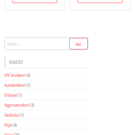
on
on
useampi
useamp
muunnelma.
muunne
Voit
Voit
tehdä
tehdä
Haku:
valinnat
valinnat
tuotteen
tuottee
sivulla.
sivulla.
OSASTOT
ATK Tarvikkeet
(6)
Autotarvikkeet
(1)
Elokuvat
(1)
Hygieniatuotteet
(3)
Käsilaukut
(1)
Kirjat
(4)
Korut
(26)