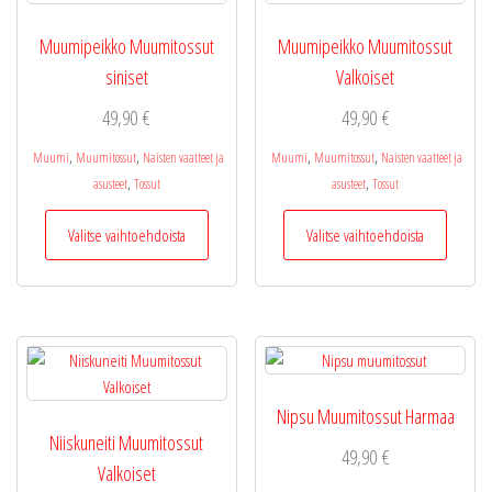
valinnat
tuottee
Muumipeikko Muumitossut
Muumipeikko Muumitossut
sivulla.
siniset
Valkoiset
49,90
€
49,90
€
,
,
,
,
Muumi
Muumitossut
Naisten vaatteet ja
Muumi
Muumitossut
Naisten vaatteet ja
,
,
asusteet
Tossut
asusteet
Tossut
Tällä
Tällä
Valitse vaihtoehdoista
Valitse vaihtoehdoista
tuotteella
tuotteel
on
on
useampi
useamp
muunnelma.
muunne
Voit
Voit
tehdä
tehdä
valinnat
valinnat
Nipsu Muumitossut Harmaa
tuotteen
tuottee
Niiskuneiti Muumitossut
sivulla.
sivulla.
49,90
€
Valkoiset