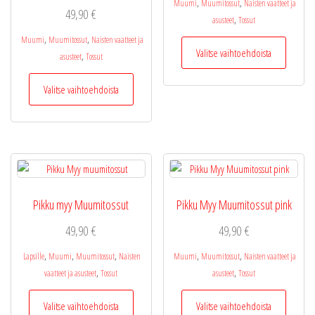
,
,
Muumi
Muumitossut
Naisten vaatteet ja
49,90
€
,
asusteet
Tossut
,
,
Muumi
Muumitossut
Naisten vaatteet ja
Tällä
Valitse vaihtoehdoista
,
asusteet
Tossut
tuotteel
on
Tällä
Valitse vaihtoehdoista
useamp
tuotteella
muunne
on
Voit
useampi
tehdä
muunnelma.
valinnat
Voit
tuottee
tehdä
sivulla.
valinnat
Pikku myy Muumitossut
Pikku Myy Muumitossut pink
tuotteen
sivulla.
49,90
€
49,90
€
,
,
,
,
,
Lapsille
Muumi
Muumitossut
Naisten
Muumi
Muumitossut
Naisten vaatteet ja
,
,
vaatteet ja asusteet
Tossut
asusteet
Tossut
Tällä
Tällä
Valitse vaihtoehdoista
Valitse vaihtoehdoista
tuotteella
tuotteel