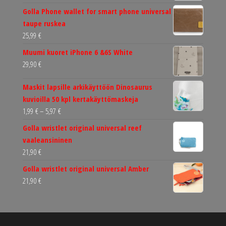
Golla Phone wallet for smart phone universal
taupe ruskea
25,99
€
Muumi kuoret iPhone 6 &6S White
29,90
€
Maskit lapsille arkikäyttöön Dinosaurus
kuvioilla 50 kpl kertakäyttömaskeja
Hintaluokka:
1,99
€
–
5,97
€
1,99 €
Golla wristlet original universal reef
-
vaaleansininen
5,97 €
21,90
€
Golla wristlet original universal Amber
21,90
€