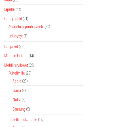
Lapsille
(44)
Lelut ja pelit
(21)
Askartelu ja puuhapaketit
(20)
Lelupyssyt
(1)
Lompakot
(8)
Made in Finland
(14)
Mobiilitarvikkeet
(39)
Puhelimille
(29)
Apple
(29)
Lumia
(4)
Nokia
(5)
Samsung
(5)
Tablettitietokoneille
(14)