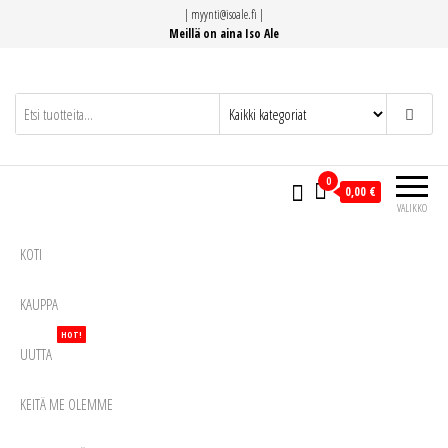
Siirry
|
myynti@isoale.fi
|
suoraan
Meillä on aina Iso Ale
sisältöön
0
0,00 €
VALIKKO
KOTI
KAUPPA
HOT!
UUTTA
KEITÄ ME OLEMME