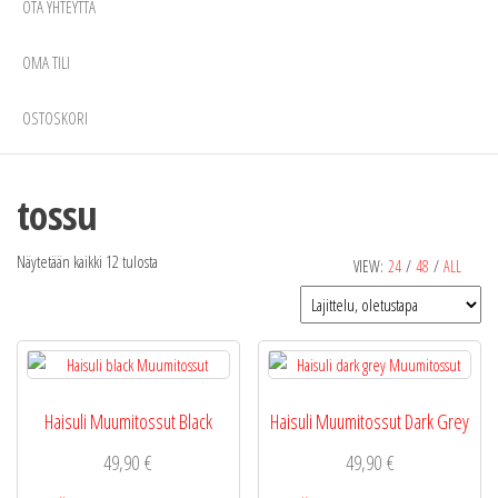
OTA YHTEYTTÄ
OMA TILI
OSTOSKORI
tossu
Näytetään kaikki 12 tulosta
VIEW:
24
/
48
/
ALL
Haisuli Muumitossut Black
Haisuli Muumitossut Dark Grey
49,90
€
49,90
€