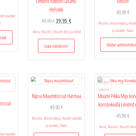
Limited edition Lasanic
siniset
Helsinki
49,90
€
sten vaatteet
Alkuperäinen
Nykyinen
49,90
€
39,95
€
,
,
t
Muumi
Muumitossut
Naist
hinta
hinta
,
ja asusteet
Tossut
,
,
Tällä
Korut
Muumi
Muumi korut ja kellot
oli:
on:
oista
tuotteella
Valitse vaihtoehdoi
49,90 €.
39,95 €.
Lisää ostoskoriin
on
useampi
muunnelma.
Voit
tehdä
valinnat
tuotteen
Nipsu Muumitossut Harmaa
Muumi Pikku Myy kor
sivulla.
tossut
koristekivillä Limited 
49,90
€
49,90
€
,
,
Muumi
Muumitossut
Naisten vaatteet
,
ja asusteet
Tossut
,
,
Korut
Muumi
Muumi korut 
sten vaatteet
Tällä