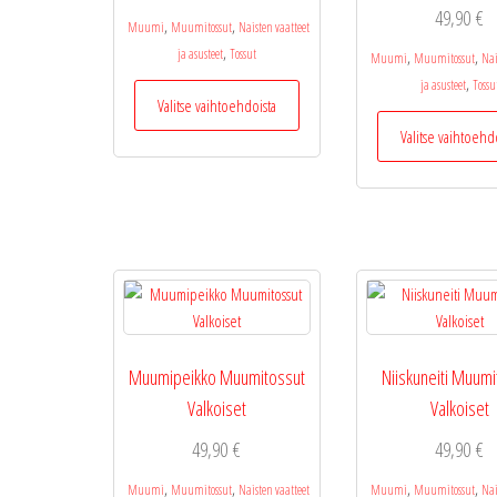
49,90
€
,
,
Muumi
Muumitossut
Naisten vaatteet
,
ja asusteet
Tossut
,
,
Muumi
Muumitossut
Nai
,
Tällä
ja asusteet
Tossu
Valitse vaihtoehdoista
tuotteella
Valitse vaihtoehd
on
useampi
muunnelma.
Voit
tehdä
valinnat
tuotteen
sivulla.
Muumipeikko Muumitossut
Niiskuneiti Muumi
Valkoiset
Valkoiset
49,90
€
49,90
€
,
,
,
,
Muumi
Muumitossut
Naisten vaatteet
Muumi
Muumitossut
Nai