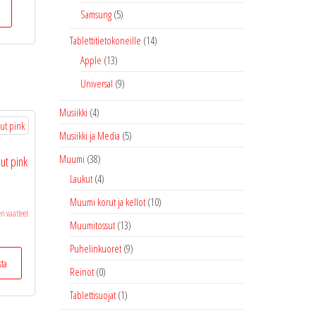
Samsung
(5)
Tablettitietokoneille
(14)
Apple
(13)
Universal
(9)
Musiikki
(4)
Musiikki ja Media
(5)
Muumi
(38)
ut pink
Laukut
(4)
Muumi korut ja kellot
(10)
en vaatteet
Muumitossut
(13)
Puhelinkuoret
(9)
Tällä
sta
tuotteella
Reinot
(0)
on
Tablettisuojat
(1)
useampi