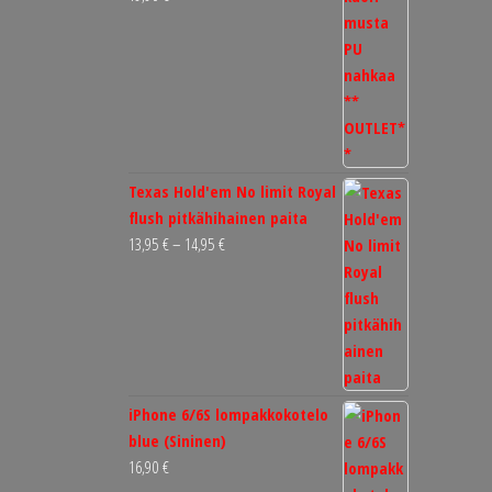
Texas Hold'em No limit Royal
flush pitkähihainen paita
Hintaluokka:
13,95
€
–
14,95
€
13,95 €
-
14,95 €
iPhone 6/6S lompakkokotelo
blue (Sininen)
16,90
€