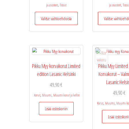
,
,
ja asusteet
Tossut
ja asusteet
Tossu
Tällä
Valitse vaihtoehdoista
Valitse vaihtoehd
tuotteella
on
useampi
muunnelma.
Voit
tehdä
valinnat
Pikku Myy korvakorut Limited
Pikku Myy Limited 
tuotteen
edition Lasanic Helsinki
Korvakorut – Valm
sivulla.
Lasanic Helsi
49,90
€
49,90
€
,
,
Korut
Muumi
Muumi korut ja kellot
,
,
Korut
Muumi
Muumi koru
Lisää ostoskoriin
Lisää ostoskori