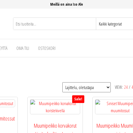
Meillä on aina Iso Ale
EYTTÄ
OMA TILI
OSTOSKORI
VIEW:
24
/
Sale!
itossut
Muumipeikko korvakorut
Muumipeikko Muumi