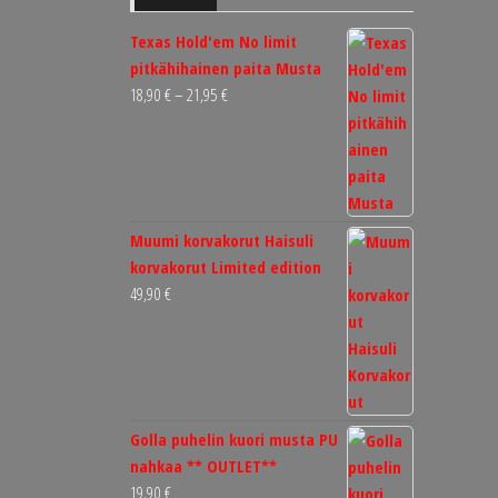
Texas Hold'em No limit
pitkähihainen paita Musta
Hintaluokka:
18,90
€
–
21,95
€
18,90 €
-
21,95 €
Muumi korvakorut Haisuli
korvakorut Limited edition
49,90
€
Golla puhelin kuori musta PU
nahkaa ** OUTLET**
19,90
€