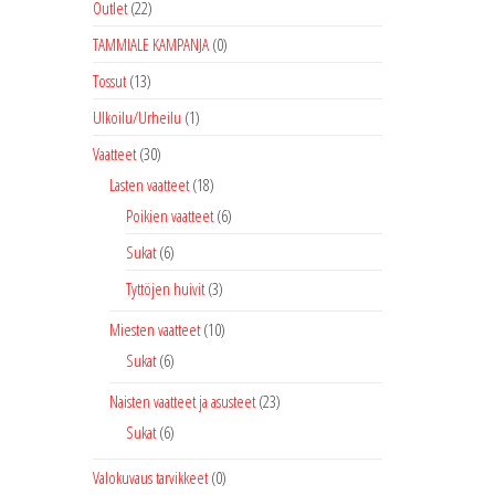
muunnelma.
Outlet
(22)
Voit
TAMMIALE KAMPANJA
(0)
tehdä
Tossut
(13)
valinnat
tuotteen
Ulkoilu/Urheilu
(1)
sivulla.
Vaatteet
(30)
Lasten vaatteet
(18)
Poikien vaatteet
(6)
Sukat
(6)
Tyttöjen huivit
(3)
Miesten vaatteet
(10)
Sukat
(6)
Naisten vaatteet ja asusteet
(23)
Sukat
(6)
Valokuvaus tarvikkeet
(0)