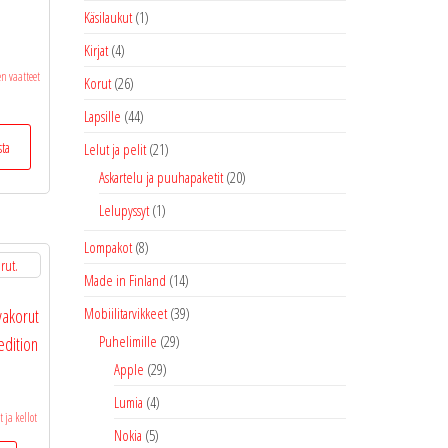
Käsilaukut
(1)
Kirjat
(4)
en vaatteet
Korut
(26)
Lapsille
(44)
Tällä
sta
Lelut ja pelit
(21)
tuotteella
Askartelu ja puuhapaketit
(20)
on
useampi
Lelupyssyt
(1)
muunnelma.
Lompakot
(8)
Voit
tehdä
Made in Finland
(14)
valinnat
Mobiilitarvikkeet
(39)
vakorut
tuotteen
Puhelimille
(29)
edition
sivulla.
Apple
(29)
Lumia
(4)
ja kellot
Nokia
(5)