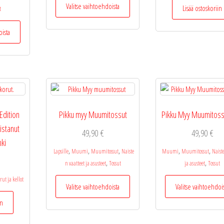
Valitse vaihtoehdoista
Lisää ostoskoriin
t
tuotteella
on
Tällä
oista
useampi
tuotteella
muunnelma.
on
Voit
useampi
tehdä
muunnelma.
valinnat
Voit
tuotteen
tehdä
sivulla.
valinnat
Edition
Pikku myy Muumitossut
Pikku Myy Muumitoss
tuotteen
istanut
sivulla.
49,90
€
49,90
€
nki
,
,
,
,
,
Lapsille
Muumi
Muumitossut
Naiste
Muumi
Muumitossut
Naist
,
,
n vaatteet ja asusteet
Tossut
ja asusteet
Tossut
Tällä
t ja kellot
Valitse vaihtoehdoista
Valitse vaihtoehdoi
tuotteella
on
in
useampi