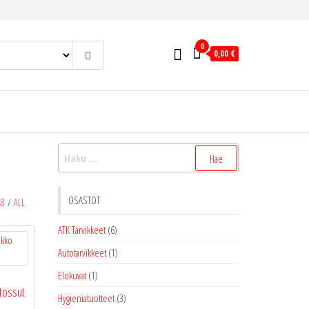
0
0,00 €
Haku:
OSASTOT
48
/
ALL
ATK Tarvikkeet
(6)
Autotarvikkeet
(1)
Elokuvat
(1)
tossut
Hygieniatuotteet
(3)