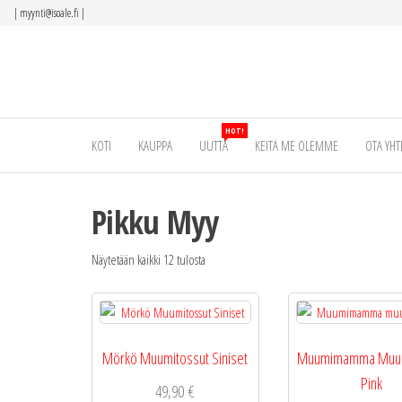
Siirry
|
myynti@isoale.fi
|
suoraan
sisältöön
HOT!
KOTI
KAUPPA
UUTTA
KEITÄ ME OLEMME
OTA YHT
Pikku Myy
Näytetään kaikki 12 tulosta
Mörkö Muumitossut Siniset
Muumimamma Muum
Pink
49,90
€