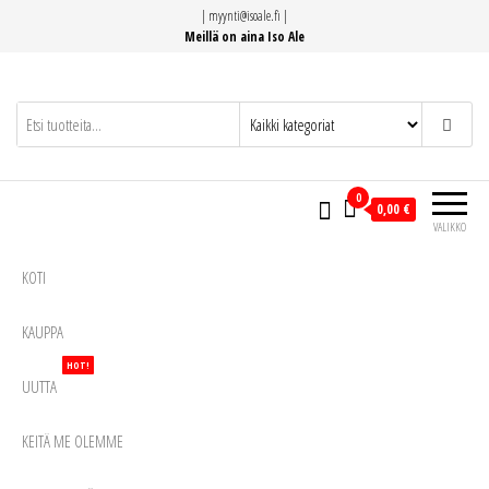
Siirry
|
myynti@isoale.fi
|
suoraan
Meillä on aina Iso Ale
sisältöön
0
0,00 €
VALIKKO
KOTI
KAUPPA
HOT!
UUTTA
KEITÄ ME OLEMME