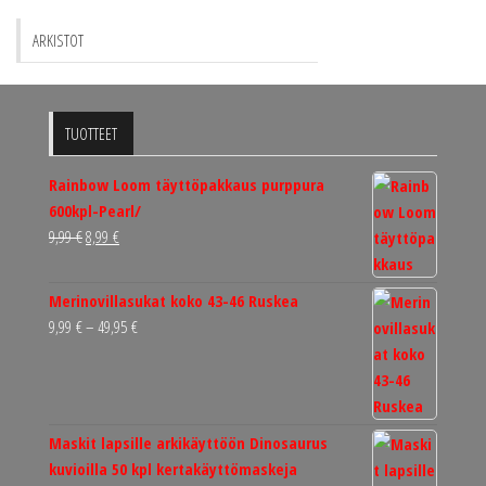
ARKISTOT
TUOTTEET
Rainbow Loom täyttöpakkaus purppura
600kpl-Pearl/
Alkuperäinen
Nykyinen
9,99
€
8,99
€
hinta
hinta
oli:
on:
Merinovillasukat koko 43-46 Ruskea
9,99 €.
8,99 €.
Hintaluokka:
9,99
€
–
49,95
€
9,99 €
-
49,95 €
Maskit lapsille arkikäyttöön Dinosaurus
kuvioilla 50 kpl kertakäyttömaskeja