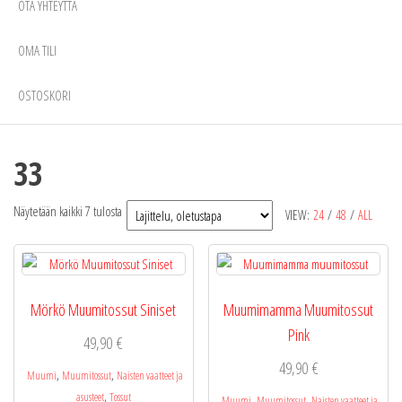
OTA YHTEYTTÄ
OMA TILI
OSTOSKORI
33
Näytetään kaikki 7 tulosta
VIEW:
24
/
48
/
ALL
Mörkö Muumitossut Siniset
Muumimamma Muumitossut
Pink
49,90
€
49,90
€
,
,
Muumi
Muumitossut
Naisten vaatteet ja
,
asusteet
Tossut
,
,
Muumi
Muumitossut
Naisten vaatteet ja