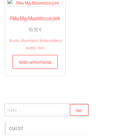
tuottee
tehdä
sivulla.
valinnat
Pikku Myy Muumitossut pink
tuotteen
sivulla.
49,90
€
,
,
Muumi
Muumitossut
Naisten vaatteet ja
,
asusteet
Tossut
Tällä
Valitse vaihtoehdoista
tuotteella
on
useampi
muunnelma.
Voit
tehdä
Haku:
valinnat
tuotteen
sivulla.
OSASTOT