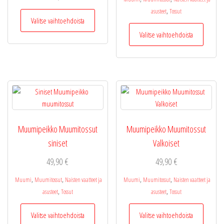
,
Tällä
asusteet
Tossut
Valitse vaihtoehdoista
tuotteella
Tällä
Valitse vaihtoehdoista
on
tuotteel
useampi
on
muunnelma.
useamp
Voit
muunne
tehdä
Voit
valinnat
tehdä
tuotteen
valinnat
sivulla.
tuottee
Muumipeikko Muumitossut
Muumipeikko Muumitossut
sivulla.
siniset
Valkoiset
49,90
€
49,90
€
,
,
,
,
Muumi
Muumitossut
Naisten vaatteet ja
Muumi
Muumitossut
Naisten vaatteet ja
,
,
asusteet
Tossut
asusteet
Tossut
Tällä
Tällä
Valitse vaihtoehdoista
Valitse vaihtoehdoista
tuotteella
tuotteel