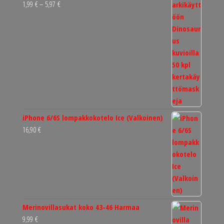
Hintaluokka:
1,99
€
–
5,97
€
1,99 €
-
5,97 €
iPhone 6/6S lompakkokotelo Ice (Valkoinen)
16,90
€
Merinovillasukat koko 43-46 Harmaa
9,99
€