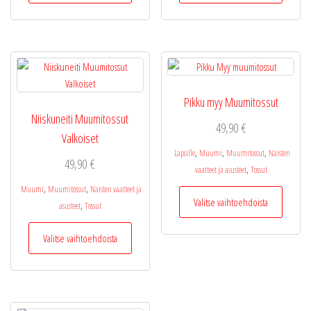
on
on
useampi
useamp
muunnelma.
muunne
Voit
Voit
tehdä
tehdä
valinnat
valinnat
Pikku myy Muumitossut
tuotteen
tuottee
Niiskuneiti Muumitossut
sivulla.
sivulla.
49,90
€
Valkoiset
,
,
,
Lapsille
Muumi
Muumitossut
Naisten
49,90
€
,
vaatteet ja asusteet
Tossut
,
,
Muumi
Muumitossut
Naisten vaatteet ja
Tällä
Valitse vaihtoehdoista
,
asusteet
Tossut
tuotteel
on
Tällä
Valitse vaihtoehdoista
useamp
tuotteella
muunne
on
Voit
useampi
tehdä
muunnelma.
valinnat
Voit