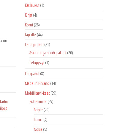
Käsilaukut
(1)
Kirjat
(4)
Korut
(26)
Lapsille
(44)
la on
Lelut ja pelit
(21)
Askartelu ja puuhapaketit
(20)
Lelupyssyt
(1)
Lompakot
(8)
Made in Finland
(14)
Mobiilitarvikkeet
(39)
Puhelimille
(29)
karhu
,
riipus
Apple
(29)
Lumia
(4)
Nokia
(5)