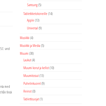
Samsung
(5)
Tablettitietokoneille
(14)
Apple
(13)
Universal
(9)
Musiikki
(4)
Musiikki ja Media
(5)
 FSC- and
Muumi
(38)
Laukut
(4)
Muumi korut ja kellot
(10)
Muumitossut
(13)
Puhelinkuoret
(9)
kanta med
Reinot
(0)
 från finsk
Tablettisuojat
(1)