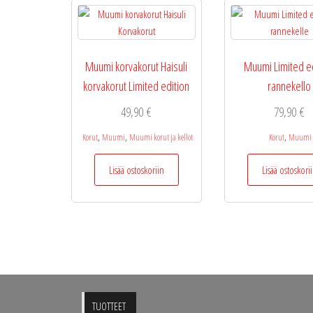
Muumi korvakorut Haisuli
Muumi Limited e
korvakorut Limited edition
rannekello
49,90
€
79,90
€
,
,
,
Korut
Muumi
Muumi korut ja kellot
Korut
Muumi
Lisää ostoskoriin
Lisää ostoskori
TUOTTEET