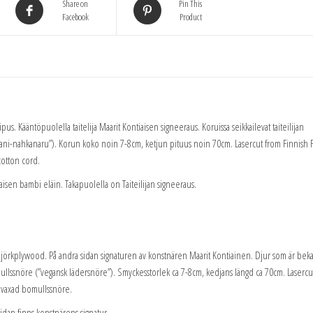
Share on
Pin This
Facebook
Product
ipus. Kääntöpuolella taitelija Maarit Kontiaisen signeeraus. Koruissa seikkailevat taiteilijan
”vegaani-nahkanaru”). Korun koko noin 7-8cm, ketjun pituus noin 70cm. Lasercut from Finnish
cotton cord.
iaisen bambi eläin. Takapuolella on Taiteilijan signeeraus.
 björkplywood. På andra sidan signaturen av konstnären Maarit Kontiainen. Djur som är be
ullssnöre (”vegansk lädersnöre”). Smyckesstorlek ca 7-8cm, kedjans längd ca 70cm. Lasercut
, vaxad bomullssnöre.
sidan finns konstnärens signatur.