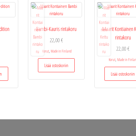
dition
Bambi-Kauris rintakoru
Maarit Kontiainen 
rintakoru
22,00
€
22,00
€
,
Korut
Made in Finland
,
Korut
Made in Finla
Lisää ostoskoriin
in
Lisää ostoskoriin