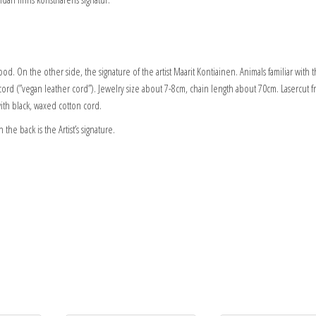
 On the other side, the signature of the artist Maarit Kontiainen. Animals familiar with the
cord (”vegan leather cord”). Jewelry size about 7-8cm, chain length about 70cm. Lasercut 
ith black, waxed cotton cord.
the back is the Artist’s signature.