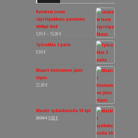
Rainbow Loom
täyttöpakkaus punainen
600kpl-Red
Hintaluokka:
5,95
€
–
15,00
€
5,95 €
Työsukkia 3 paria
-
9,90
€
15,00 €
Maarit Kontiainen jänis
riipus
22,00
€
Maskit sydänkuviolla 50 kpl
Alkuperäinen
Nykyinen
29,90
€
0,00
€
hinta
hinta
oli:
on: