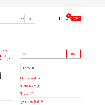
0
0,00 €
Haku:
I
OSASTOT
i
ATK Tarvikkeet
(6)
Autotarvikkeet
(1)
Elokuvat
(1)
Hygieniatuotteet
(3)