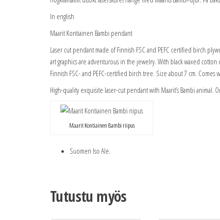
In english
Maarit Kontiainen Bambi pendant
Laser cut pendant made of Finnish FSC and PEFC certified birch plywood.
art graphics are adventurous in the jewelry. With black waxed cotton 
Finnish FSC- and PEFC-certified birch tree. Size about 7 cm. Comes w
High-quality exquisite laser-cut pendant with Maarit’s Bambi animal. On 
Maarit Kontiainen Bambi riipus
Suomen Iso Ale.
Tutustu myös