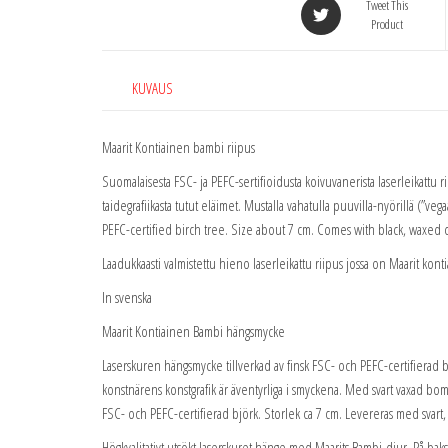
Tweet This
Product
KUVAUS
Maarit Kontiainen bambi riipus
Suomalaisesta FSC- ja PEFC-sertifioidusta koivuvanerista laserleikattu ri
taidegrafiikasta tutut eläimet. Mustalla vahatulla puuvilla-nyörillä (
PEFC-certified birch tree. Size about 7 cm. Comes with black, waxed 
Laadukkaasti valmistettu hieno laserleikattu riipus jossa on Maarit kont
In svenska
Maarit Kontiainen Bambi hängsmycke
Laserskuren hängsmycke tillverkad av finsk FSC- och PEFC-certifierad
konstnärens konstgrafik är äventyrliga i smyckena. Med svart vaxad bom
FSC- och PEFC-certifierad björk. Storlek ca 7 cm. Levereras med svart
Högkvalitativt utsökt laserskuret hänge med Maarits Bambi-djur. På bak