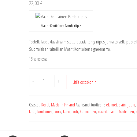
22,00
€
Maarit Kontiainen Bambi riipus
Todella laadukkaasti valmistettu puusta tehty riipus jonka toisella puolel
Suomalaisen taiteilijan Maarit Kontiaisen signeeraama.
18 varastossa
Maarit
-
+
Lisää ostoskoriin
Kontiainen
bambi
riipus
Osastot:
Korut
,
Made in Finland
Avainsanat tuotteelle
eläimet
,
eläin
,
joulu
,
määrä
klrut
,
kontiainen
,
koru
,
korut
,
koti
,
kotimainen
,
maarit
,
maarit Kontiainen
,