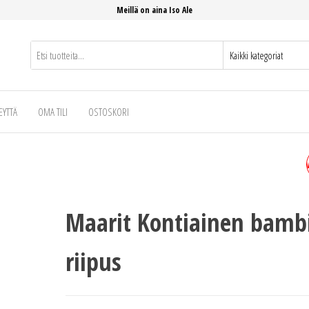
Meillä on aina Iso Ale
EYTTÄ
OMA TILI
OSTOSKORI
MAARIT KONTIAINEN HIRV
RIIPUS
Maarit Kontiainen bamb
riipus