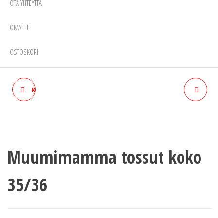
OTA YHTEYTTÄ
OMA TILI
OSTOSKORI
KERTAKÄYTTÖISET MASKIT
MUUMIMAMMA TOSSUT
FFP1 LUOKKA 10KPL
PINK AVO-MALLI
Muumimamma tossut koko
35/36