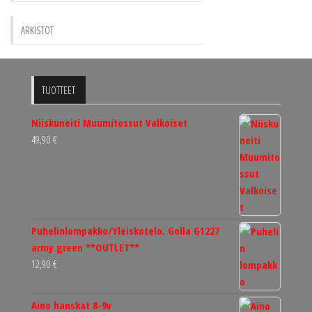
ARKISTOT
TUOTTEET
Niiskuneiti Muumitossut Valkoiset
49,90
€
Puhelinlompakko/Yleiskotelo. Golla G1227
army green **OUTLET**
12,90
€
Aino hanskat 8-9v