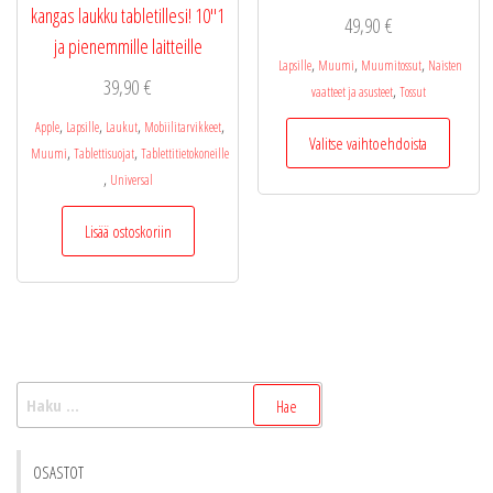
kangas laukku tabletillesi! 10″1
49,90
€
ja pienemmille laitteille
,
,
,
Lapsille
Muumi
Muumitossut
Naisten
39,90
€
,
vaatteet ja asusteet
Tossut
Tällä
,
,
,
,
Apple
Lapsille
Laukut
Mobiilitarvikkeet
Valitse vaihtoehdoista
tuotteel
,
,
Muumi
Tablettisuojat
Tablettitietokoneille
on
,
Universal
useamp
muunne
Lisää ostoskoriin
Voit
tehdä
valinnat
tuottee
sivulla.
Haku:
OSASTOT