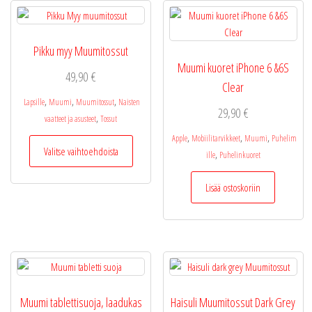
Pikku myy Muumitossut
Muumi kuoret iPhone 6 &6S
49,90
€
Clear
,
,
,
Lapsille
Muumi
Muumitossut
Naisten
29,90
€
,
vaatteet ja asusteet
Tossut
,
,
,
Tällä
Apple
Mobiilitarvikkeet
Muumi
Puhelim
Valitse vaihtoehdoista
,
tuotteella
ille
Puhelinkuoret
on
Lisää ostoskoriin
useampi
muunnelma.
Voit
tehdä
valinnat
tuotteen
sivulla.
Muumi tablettisuoja, laadukas
Haisuli Muumitossut Dark Grey