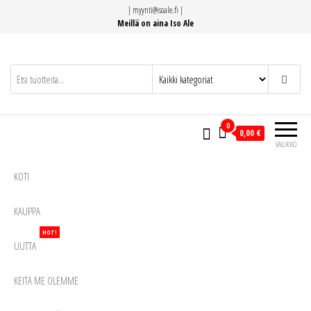
Siirry
|
myynti@isoale.fi
|
suoraan
Meillä on aina Iso Ale
sisältöön
0
0,00 €
VALIKKO
KOTI
KAUPPA
HOT!
UUTTA
KEITÄ ME OLEMME