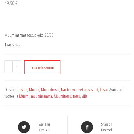
49,90
€
Muumimamma tossut koko 35/36
1 varastossa
Muumimamma
-
+
Lisää ostoskoriin
tossut
koko
35/36
Osastot:
Lapsille
,
Muumi
,
Muumitossut
,
Naisten vaatteet ja asusteet
,
Tossut
Avainsanat
määrä
tuotteelle
Muumi
,
muumimamma
,
Muumitossu
,
tossu
,
villa
Tweet This
Share on
Product
Facebook