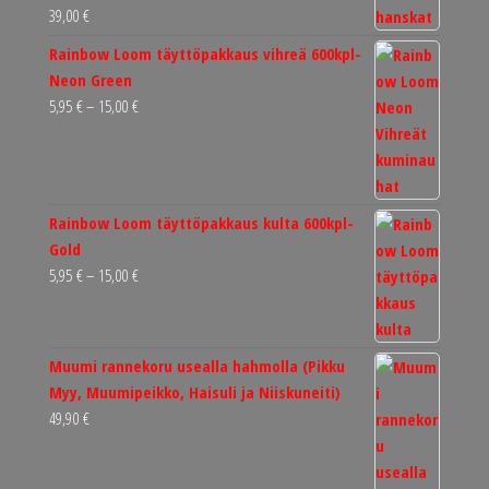
39,00
€
Rainbow Loom täyttöpakkaus vihreä 600kpl-
Neon Green
Hintaluokka:
5,95
€
–
15,00
€
5,95 €
-
15,00 €
Rainbow Loom täyttöpakkaus kulta 600kpl-
Gold
Hintaluokka:
5,95
€
–
15,00
€
5,95 €
-
15,00 €
Muumi rannekoru usealla hahmolla (Pikku
Myy, Muumipeikko, Haisuli ja Niiskuneiti)
49,90
€