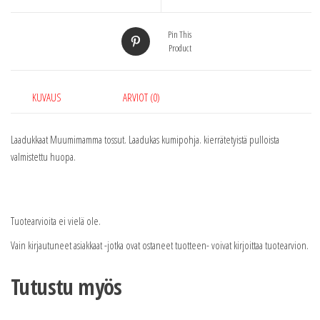
Pin This
Product
KUVAUS
ARVIOT (0)
Laadukkaat Muumimamma tossut. Laadukas kumipohja. kierrätetyistä pulloista
valmistettu huopa.
Tuotearvioita ei vielä ole.
Vain kirjautuneet asiakkaat -jotka ovat ostaneet tuotteen- voivat kirjoittaa tuotearvion.
Tutustu myös