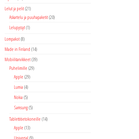
Lelut ja pelit
(21)
Askartelu ja puuhapaketit
(20)
Lelupyssyt
(1)
Lompakot
(8)
Made in Finland
(14)
Mobiilitarvikkeet
(39)
Puhelimille
(29)
Apple
(29)
Lumia
(4)
Nokia
(5)
Samsung
(5)
Tablettitietokoneille
(14)
Apple
(13)
Universal
(9)