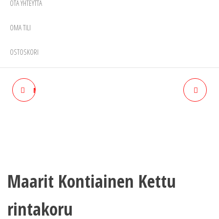
OTA YHTEYTTÄ
OMA TILI
OSTOSKORI
MAARIT KONTIAINEN SUSI
TONTTU JA PORO
RINTAKORU
RINTAKORU
Maarit Kontiainen Kettu
rintakoru