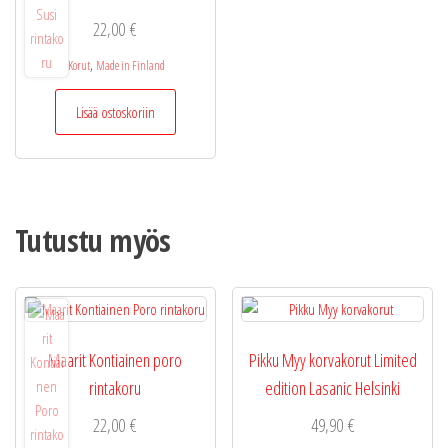
22,00
€
,
Korut
Made in Finland
Lisää ostoskoriin
Tutustu myös
Maarit Kontiainen poro
Pikku Myy korvakorut Limited
rintakoru
edition Lasanic Helsinki
22,00
€
49,90
€