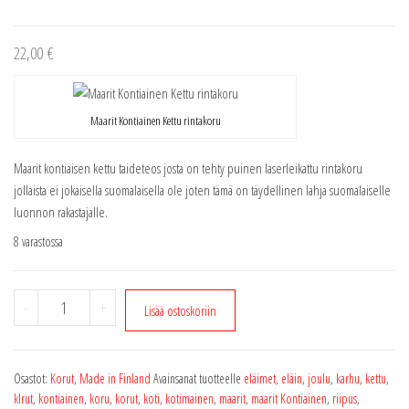
22,00
€
Maarit Kontiainen Kettu rintakoru
Maarit kontiaisen kettu taideteos josta on tehty puinen laserleikattu rintakoru
jollaista ei jokaisella suomalaisella ole joten tämä on täydellinen lahja suomalaiselle
luonnon rakastajalle.
8 varastossa
Maarit
-
+
Lisää ostoskoriin
Kontiainen
Kettu
rintakoru
Osastot:
Korut
,
Made in Finland
Avainsanat tuotteelle
eläimet
,
eläin
,
joulu
,
karhu
,
kettu
,
määrä
klrut
,
kontiainen
,
koru
,
korut
,
koti
,
kotimainen
,
maarit
,
maarit Kontiainen
,
riipus
,