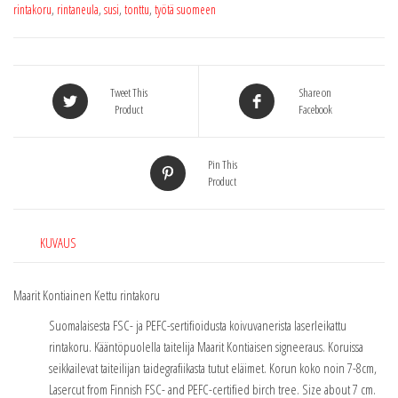
rintakoru
,
rintaneula
,
susi
,
tonttu
,
työtä suomeen
Tweet This
Share on
Product
Facebook
Pin This
Product
KUVAUS
Maarit Kontiainen Kettu rintakoru
Suomalaisesta FSC- ja PEFC-sertifioidusta koivuvanerista laserleikattu
rintakoru. Kääntöpuolella taitelija Maarit Kontiaisen signeeraus. Koruissa
seikkailevat taiteilijan taidegrafiikasta tutut eläimet. Korun koko noin 7-8cm,
Lasercut from Finnish FSC- and PEFC-certified birch tree. Size about 7 cm.