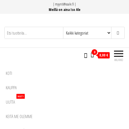
Siirry
|
myynti@isoale.fi
|
suoraan
Meillä on aina Iso Ale
sisältöön
0
0,00 €
VALIKKO
KOTI
KAUPPA
HOT!
UUTTA
KEITÄ ME OLEMME