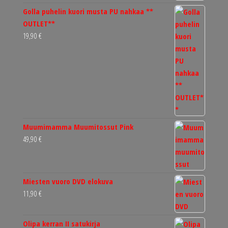
Golla puhelin kuori musta PU nahkaa **
OUTLET**
19,90
€
Muumimamma Muumitossut Pink
49,90
€
Miesten vuoro DVD elokuva
11,90
€
Olipa kerran II satukirja