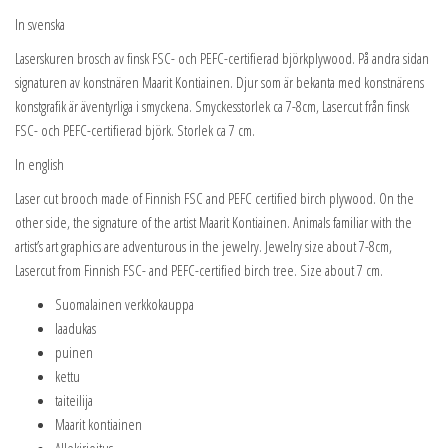
In svenska
Laserskuren brosch av finsk FSC- och PEFC-certifierad björkplywood. På andra sidan
signaturen av konstnären Maarit Kontiainen. Djur som är bekanta med konstnärens
konstgrafik är äventyrliga i smyckena. Smyckesstorlek ca 7-8cm, Lasercut från finsk
FSC- och PEFC-certifierad björk. Storlek ca 7 cm.
In english
Laser cut brooch made of Finnish FSC and PEFC certified birch plywood. On the
other side, the signature of the artist Maarit Kontiainen. Animals familiar with the
artist’s art graphics are adventurous in the jewelry. Jewelry size about 7-8cm,
Lasercut from Finnish FSC- and PEFC-certified birch tree. Size about 7 cm.
Suomalainen verkkokauppa
laadukas
puinen
kettu
taiteilija
Maarit kontiainen