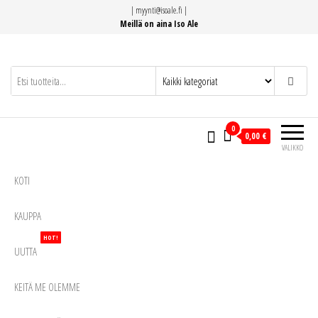
Siirry
|
myynti@isoale.fi
|
suoraan
Meillä on aina Iso Ale
sisältöön
0
0,00 €
VALIKKO
KOTI
KAUPPA
HOT!
UUTTA
KEITÄ ME OLEMME