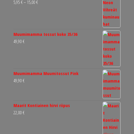
Hintaluokka:
5,95
€
–
15,00
€
5,95 €
-
15,00 €
Muumimamma tossut koko 35/36
49,90
€
Muumimamma Muumitossut Pink
49,90
€
Maarit Kontiainen hirvi riipus
22,00
€