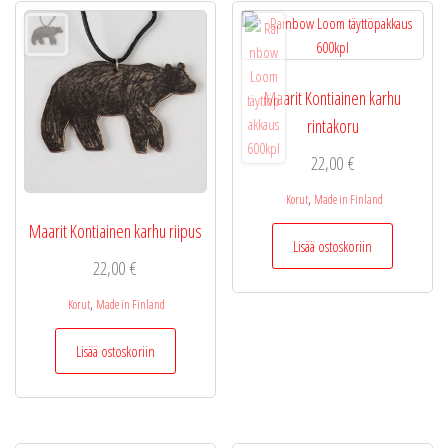
Maarit Kontiainen karhu
rintakoru
22,00
€
,
Korut
Made in Finland
Maarit Kontiainen karhu riipus
Lisää ostoskoriin
22,00
€
,
Korut
Made in Finland
Lisää ostoskoriin