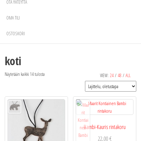
OTA YHTEYTTÄ
OMA TILI
OSTOSKORI
koti
Näytetään kaikki 14 tulosta
VIEW:
24
/
48
/
ALL
Bambi-Kauris rintakoru
22,00
€