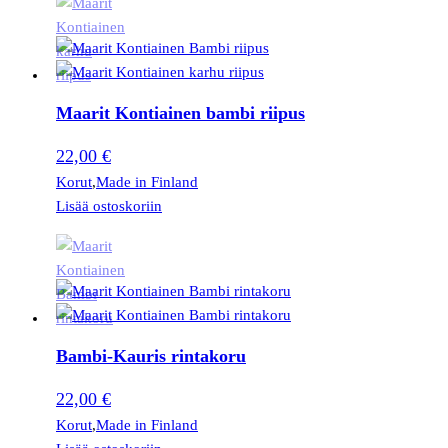
Maarit Kontiainen bambi riipus
22,00
€
Korut
,
Made in Finland
Lisää ostoskoriin
Bambi-Kauris rintakoru
22,00
€
Korut
,
Made in Finland