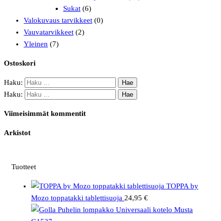
Sukat
(6)
Valokuvaus tarvikkeet
(0)
Vauvatarvikkeet
(2)
Yleinen
(7)
Ostoskori
Haku:
Haku:
Viimeisimmät kommentit
Arkistot
Tuotteet
TOPPA by
Mozo toppatakki tablettisuoja
24,95
€