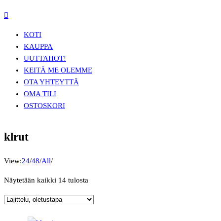
KOTI
KAUPPA
UUTTA
HOT!
KEITÄ ME OLEMME
OTA YHTEYTTÄ
OMA TILI
OSTOSKORI
klrut
View:
24
/
48
/
All
/
Näytetään kaikki 14 tulosta