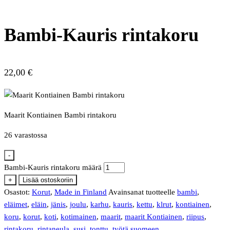
Bambi-Kauris rintakoru
22,00
€
Maarit Kontiainen Bambi rintakoru
26 varastossa
-
Bambi-Kauris rintakoru määrä
+
Lisää ostoskoriin
Osastot:
Korut
,
Made in Finland
Avainsanat tuotteelle
bambi
,
eläimet
,
eläin
,
jänis
,
joulu
,
karhu
,
kauris
,
kettu
,
klrut
,
kontiainen
,
koru
,
korut
,
koti
,
kotimainen
,
maarit
,
maarit Kontiainen
,
riipus
,
rintakoru
,
rintaneula
,
susi
,
tonttu
,
työtä suomeen