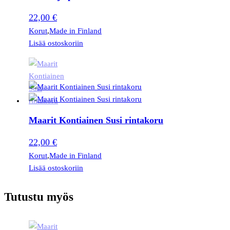
22,00
€
Korut
,
Made in Finland
Lisää ostoskoriin
Maarit Kontiainen Susi rintakoru
22,00
€
Korut
,
Made in Finland
Lisää ostoskoriin
Tutustu myös