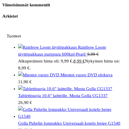
Viimeisimmät kommentit
Arkistot
Tuotteet
Rainbow Loom
täyttöpakkaus purppura 600kpl-Pearl/
9,99
€
Alkuperäinen hinta oli: 9,99 €.
8,99
€
Nykyinen hinta on:
8,99 €.
Miesten vuoro DVD elokuva
11,90
€
Tablettisuoja 10.6" laitteille. Musta Golla CG1337
26,90
€
Golla Puhelin lompakko Universaali kotelo beige G1540