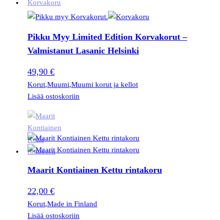
Pikku Myy Limited Edition Korvakorut –
Valmistanut Lasanic Helsinki
49,90
€
Korut
,
Muumi
,
Muumi korut ja kellot
Lisää ostoskoriin
Maarit Kontiainen Kettu rintakoru
22,00
€
Korut
,
Made in Finland
Lisää ostoskoriin