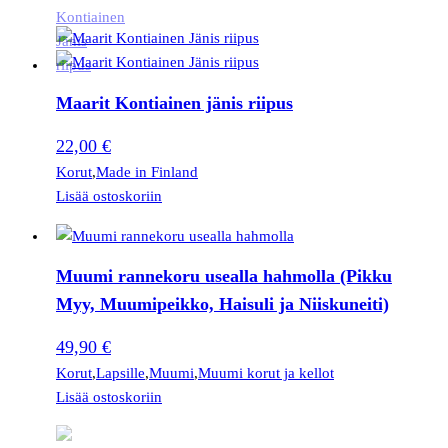
Maarit Kontiainen jänis riipus
22,00
€
Korut
,
Made in Finland
Lisää ostoskoriin
Muumi rannekoru usealla hahmolla (Pikku
Myy, Muumipeikko, Haisuli ja Niiskuneiti)
49,90
€
Korut
,
Lapsille
,
Muumi
,
Muumi korut ja kellot
Lisää ostoskoriin