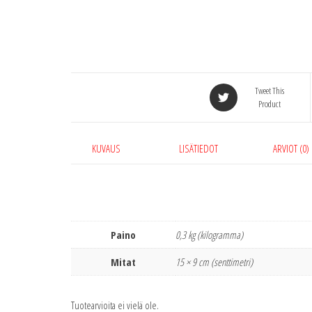
Tweet This
Product
KUVAUS
LISÄTIEDOT
ARVIOT (0)
Paino
0,3 kg (kilogramma)
Mitat
15 × 9 cm (senttimetri)
Tuotearvioita ei vielä ole.