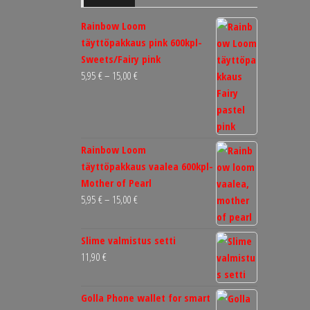
Rainbow Loom
täyttöpakkaus pink 600kpl-
Sweets/Fairy pink
Hintaluokka:
5,95
€
–
15,00
€
5,95 €
-
15,00 €
Rainbow Loom
täyttöpakkaus vaalea 600kpl-
Mother of Pearl
Hintaluokka:
5,95
€
–
15,00
€
5,95 €
-
Slime valmistus setti
15,00 €
11,90
€
Golla Phone wallet for smart