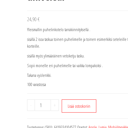
24,90
€
Yleismallin puhelinkotelo tarrakiinnityksellä .
sisällä 2 isoa taskua toinen puhelimelle ja toinen esimerkiksi seteleille t
korteille.
sisällä myös ylimääräinen vetoketju tasku.
Sopii monelle eri puhelimelle tai vaikka lompakoksi .
Takana vyölenkki.
100 varastossa
golla
-
+
Lisää ostoskoriin
wallet
for
smart
Tuotetunnus (SKU):
6419334104577
Osastot:
Apple
,
Lumia
,
Mobiilitarvikk