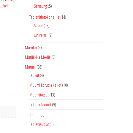
puhelin
,
Samsung
(5)
Tablettitietokoneille
(14)
Apple
(13)
Universal
(9)
Musiikki
(4)
Musiikki ja Media
(5)
Muumi
(38)
Laukut
(4)
Muumi korut ja kellot
(10)
Muumitossut
(13)
Puhelinkuoret
(9)
Reinot
(0)
Tablettisuojat
(1)