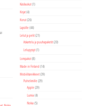
Käsilaukut
(1)
Kirjat
(4)
Korut
(26)
Lapsille
(44)
ai
Lelut ja pelit
(21)
Askartelu ja puuhapaketit
(20)
Lelupyssyt
(1)
Lompakot
(8)
Made in Finland
(14)
Mobiilitarvikkeet
(39)
Puhelimille
(29)
Apple
(29)
Lumia
(4)
Nokia
(5)
eet
,
Nokia
,