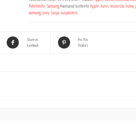
phone
Puhelimille
,
Samsung
Avainsanat tuotteelle
Apple
,
kuori
,
motorola
,
nokia
,
blue
samsung
,
sony
,
Suoja
,
suojakotelo
sininen
universal
määrä
Share on
Pin This
Facebook
Product