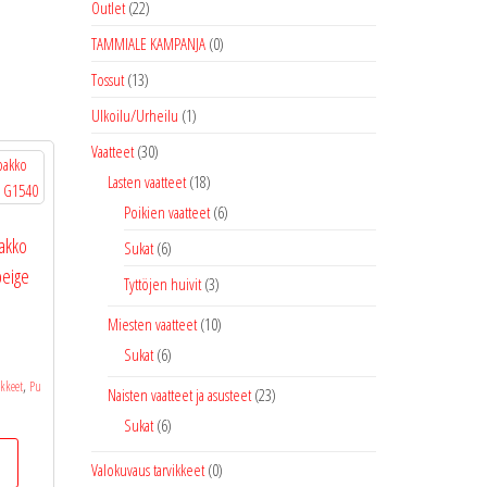
Outlet
(22)
TAMMIALE KAMPANJA
(0)
Tossut
(13)
Ulkoilu/Urheilu
(1)
Vaatteet
(30)
Lasten vaatteet
(18)
Poikien vaatteet
(6)
pakko
Sukat
(6)
beige
Tyttöjen huivit
(3)
Miesten vaatteet
(10)
Sukat
(6)
,
ikkeet
Pu
Naisten vaatteet ja asusteet
(23)
Sukat
(6)
Valokuvaus tarvikkeet
(0)