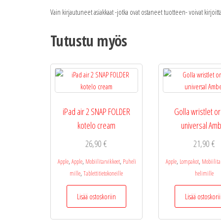
Vain kirjautuneet asiakkaat -jotka ovat ostaneet tuotteen- voivat kirjoit
Tutustu myös
iPad air 2 SNAP FOLDER
Golla wristlet or
kotelo cream
universal Am
26,90
€
21,90
€
,
,
,
,
,
Apple
Apple
Mobiilitarvikkeet
Puheli
Apple
Lompakot
Mobiilita
,
mille
Tablettitietokoneille
helimille
Lisää ostoskoriin
Lisää ostoskori