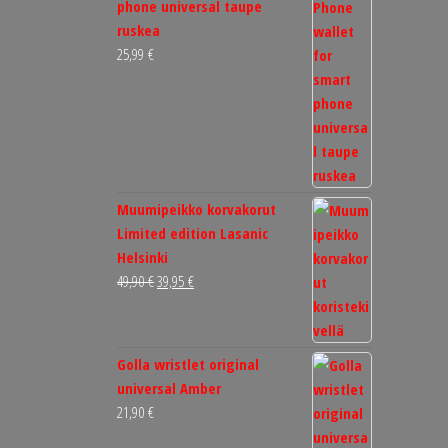
phone universal taupe
ruskea
25,99
€
Muumipeikko korvakorut
Limited edition Lasanic
Helsinki
Alkuperäinen
Nykyinen
49,90
€
39,95
€
hinta
hinta
oli:
on:
49,90 €.
39,95 €.
Golla wristlet original
universal Amber
21,90
€