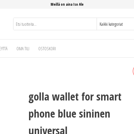
Meillä on aina Iso Ale
EYTTÄ
OMA TILI
OSTOSKORI
GOLLA TOUCH BAG FOR
SMART PHONE RED
golla wallet for smart
PUNAINEN UNIVERSAL
phone blue sininen
universal