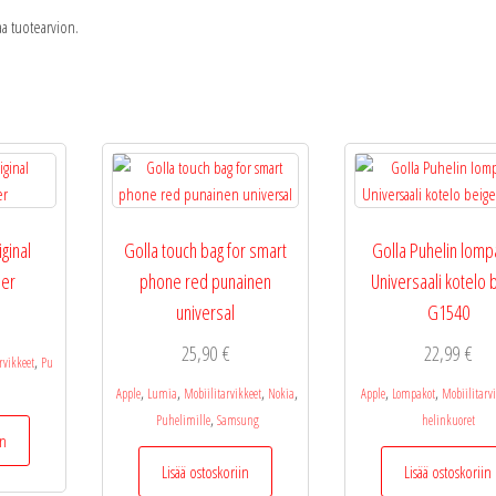
taa tuotearvion.
iginal
Golla touch bag for smart
Golla Puhelin lom
ber
phone red punainen
Universaali kotelo 
universal
G1540
25,90
€
22,99
€
,
rvikkeet
Pu
,
,
,
,
,
,
Apple
Lumia
Mobiilitarvikkeet
Nokia
Apple
Lompakot
Mobiilitarv
,
Puhelimille
Samsung
helinkuoret
in
Lisää ostoskoriin
Lisää ostoskoriin