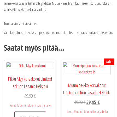
rannekoru usealla hahmolla yhdistää Muumi-maailman kauniiseen koruun, joka on
valmistettu rakkaudella ja laadulla.
Tuotearvioita ei vielä ole.
Vain kirjautuneet asiakkaat -jotka ovat ostaneet tuotteen- voivat kirjoittaa tuotearvion.
Saatat myös pitää...
Sale!
Pikku Myy korvakorut Limited
Muumipeikko korvakorut
edition Lasanic Helsinki
Limited edition Lasanic Helsinki
49,90
€
Alkuperäinen
Nykyinen
49,90
€
39,95
€
,
,
Korut
Muumi
Muumi korut ja kellot
hinta
hinta
,
,
Korut
Muumi
Muumi korut ja kellot
oli:
on: