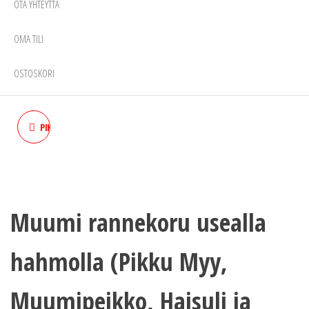
OTA YHTEYTTÄ
OMA TILI
OSTOSKORI
PIKKU MYY LIMITED EDITION
KORVAKORUT -
VALMISTANUT LASANIC
Muumi rannekoru usealla
HELSINKI
hahmolla (Pikku Myy,
Muumipeikko, Haisuli ja