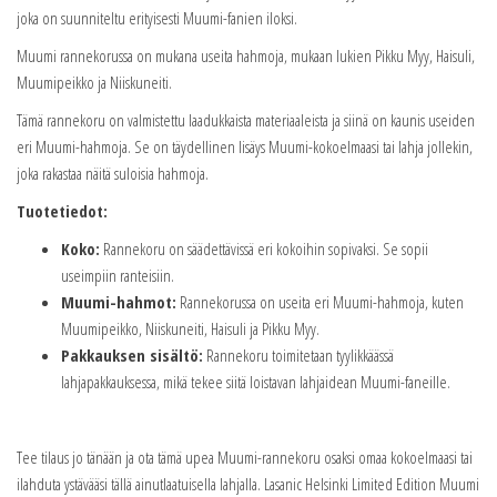
joka on suunniteltu erityisesti Muumi-fanien iloksi.
Muumi rannekorussa on mukana useita hahmoja, mukaan lukien Pikku Myy, Haisuli,
Muumipeikko ja Niiskuneiti.
Tämä rannekoru on valmistettu laadukkaista materiaaleista ja siinä on kaunis useiden
eri Muumi-hahmoja. Se on täydellinen lisäys Muumi-kokoelmaasi tai lahja jollekin,
joka rakastaa näitä suloisia hahmoja.
Tuotetiedot:
Koko:
Rannekoru on säädettävissä eri kokoihin sopivaksi. Se sopii
useimpiin ranteisiin.
Muumi-hahmot:
Rannekorussa on useita eri Muumi-hahmoja, kuten
Muumipeikko, Niiskuneiti, Haisuli ja Pikku Myy.
Pakkauksen sisältö:
Rannekoru toimitetaan tyylikkäässä
lahjapakkauksessa, mikä tekee siitä loistavan lahjaidean Muumi-faneille.
Tee tilaus jo tänään ja ota tämä upea Muumi-rannekoru osaksi omaa kokoelmaasi tai
ilahduta ystävääsi tällä ainutlaatuisella lahjalla. Lasanic Helsinki Limited Edition Muumi