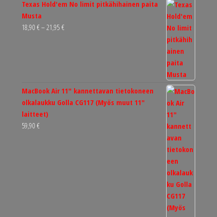
Texas Hold'em No limit pitkähihainen paita
Musta
Hintaluokka:
18,90
€
–
21,95
€
18,90 €
-
21,95 €
MacBook Air 11" kannettavan tietokoneen
olkalaukku Golla CG117 (Myös muut 11"
laitteet)
59,90
€