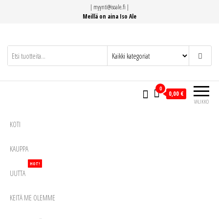
Siirry
|
myynti@isoale.fi
|
suoraan
Meillä on aina Iso Ale
sisältöön
0
0,00 €
VALIKKO
KOTI
KAUPPA
HOT!
UUTTA
KEITÄ ME OLEMME