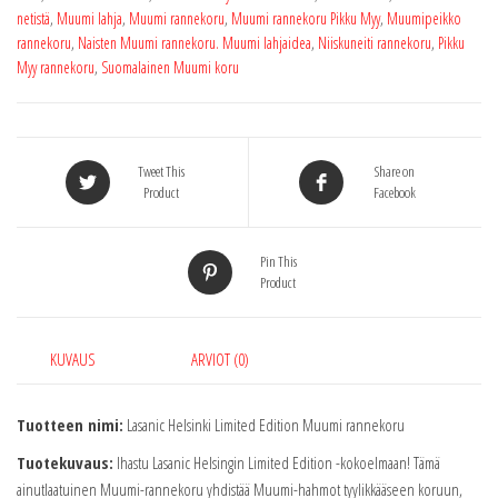
Muumipeikko,
netistä
,
Muumi lahja
,
Muumi rannekoru
,
Muumi rannekoru Pikku Myy
,
Muumipeikko
Haisuli
rannekoru
,
Naisten Muumi rannekoru. Muumi lahjaidea
,
Niiskuneiti rannekoru
,
Pikku
ja
Myy rannekoru
,
Suomalainen Muumi koru
Niiskuneiti)
määrä
Tweet This
Share on
Product
Facebook
Pin This
Product
KUVAUS
ARVIOT (0)
Tuotteen nimi:
Lasanic Helsinki Limited Edition Muumi rannekoru
Tuotekuvaus:
Ihastu Lasanic Helsingin Limited Edition -kokoelmaan! Tämä
ainutlaatuinen Muumi-rannekoru yhdistää Muumi-hahmot tyylikkääseen koruun,