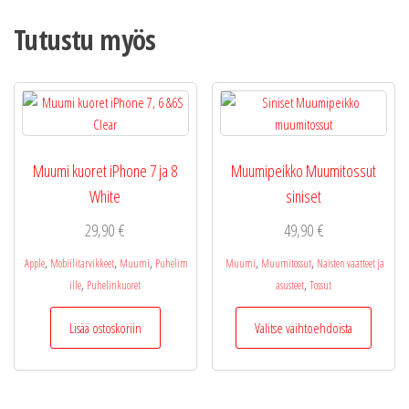
Tutustu myös
Muumi kuoret iPhone 7 ja 8
Muumipeikko Muumitossut
White
siniset
29,90
€
49,90
€
,
,
,
,
,
Apple
Mobiilitarvikkeet
Muumi
Puhelim
Muumi
Muumitossut
Naisten vaatteet ja
,
,
ille
Puhelinkuoret
asusteet
Tossut
Tällä
Lisää ostoskoriin
Valitse vaihtoehdoista
tuotteel
on
useamp
muunne