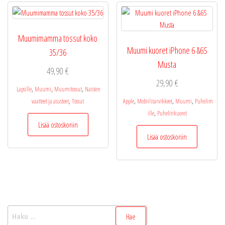
Voit
tehdä
valinnat
Muumimamma tossut koko
tuottee
Muumi kuoret iPhone 6 &6S
35/36
sivulla.
Musta
49,90
€
29,90
€
,
,
,
Lapsille
Muumi
Muumitossut
Naisten
,
,
,
,
vaatteet ja asusteet
Tossut
Apple
Mobiilitarvikkeet
Muumi
Puhelim
,
ille
Puhelinkuoret
Lisää ostoskoriin
Lisää ostoskoriin
Haku: