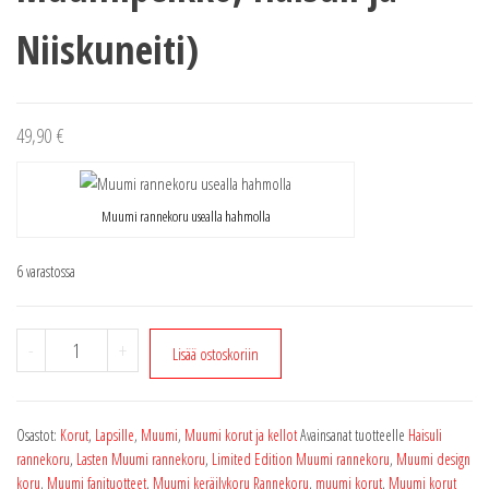
Niiskuneiti)
49,90
€
Muumi rannekoru usealla hahmolla
6 varastossa
Muumi
-
+
Lisää ostoskoriin
rannekoru
usealla
hahmolla
Osastot:
Korut
,
Lapsille
,
Muumi
,
Muumi korut ja kellot
Avainsanat tuotteelle
Haisuli
(Pikku
rannekoru
,
Lasten Muumi rannekoru
,
Limited Edition Muumi rannekoru
,
Muumi design
Myy,
koru
,
Muumi fanituotteet
,
Muumi keräilykoru Rannekoru
,
muumi korut
,
Muumi korut