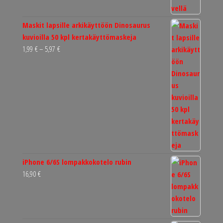
49,90 €.
39,95 €.
Maskit lapsille arkikäyttöön Dinosaurus
kuvioilla 50 kpl kertakäyttömaskeja
Hintaluokka:
1,99
€
–
5,97
€
1,99 €
-
5,97 €
iPhone 6/6S lompakkokotelo rubin
16,90
€