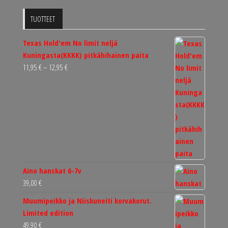
TUOTTEET
Texas Hold'em No limit neljä
Kuningasta(KKKK) pitkähihainen paita
Hintaluokka:
11,95
€
–
12,95
€
11,95 €
-
12,95 €
Aino hanskat 6-7v
39,00
€
Muumipeikko ja Niiskuneiti korvakorut.
Limited edition
49,90
€