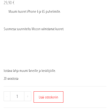
29,90
€
Muumi kuoret iPhone 6 ja 6S puhelimille.
Suomessa suunniteltu Mozon valmistamat kuoret.
loistava lahja muumi faneille ja keräilijöille.
20 varastossa
Muumi
-
+
Lisää ostoskoriin
kuoret
iPhone