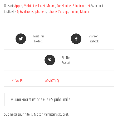
6
Osastot:
Apple
,
Mobiilitarvikkeet
,
Muumi
,
Puhelimille
,
Puhelinkuoret
Avainsanat
&6S
tuotteelle
6
,
6s
,
iPhone
,
iphone 6
,
iphone 6S
,
lahja
,
mumin
,
Muumi
Musta
määrä
Tweet This
Share on
Product
Facebook
Pin This
Product
KUVAUS
ARVIOT (0)
Muumi kuoret iPhone 6 ja 6S puhelimille.
Suomessa suunniteltu Mozon valmistamat kuoret.