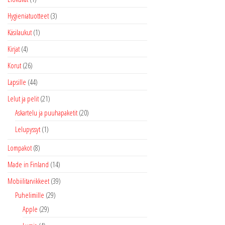
Hygieniatuotteet
(3)
Käsilaukut
(1)
Kirjat
(4)
Korut
(26)
Lapsille
(44)
Lelut ja pelit
(21)
Askartelu ja puuhapaketit
(20)
Lelupyssyt
(1)
Lompakot
(8)
Made in Finland
(14)
Mobiilitarvikkeet
(39)
Puhelimille
(29)
Apple
(29)