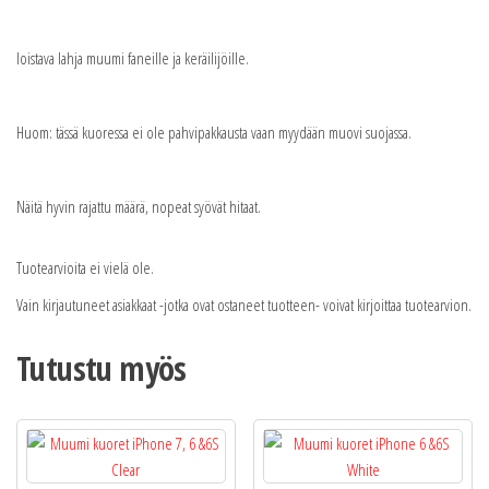
loistava lahja muumi faneille ja keräilijöille.
Huom: tässä kuoressa ei ole pahvipakkausta vaan myydään muovi suojassa.
Näitä hyvin rajattu määrä, nopeat syövät hitaat.
Tuotearvioita ei vielä ole.
Vain kirjautuneet asiakkaat -jotka ovat ostaneet tuotteen- voivat kirjoittaa tuotearvion.
Tutustu myös