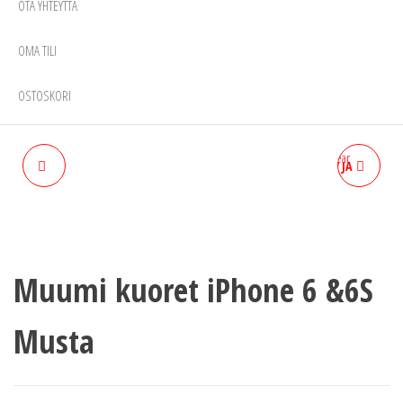
OTA YHTEYTTÄ
OMA TILI
OSTOSKORI
MUUMI KUORET IPHONE 6
MUUMI KUORET IPHONE 7 JA
&6S CLEAR
8 WHITE
Muumi kuoret iPhone 6 &6S
Musta