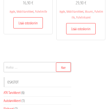
16,90
€
29,90
€
,
,
,
,
,
Apple
Mobiilitarvikkeet
Puhelimille
Apple
Mobiilitarvikkeet
Muumi
Puhelim
,
ille
Puhelinkuoret
Lisää ostoskoriin
Lisää ostoskoriin
Haku:
OSASTOT
ATK Tarvikkeet
(6)
Autotarvikkeet
(1)
Elokuvat
(1)