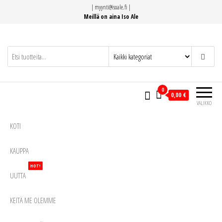
Siirry
|
myynti@isoale.fi
|
suoraan
Meillä on aina Iso Ale
sisältöön
0
0,00 €
VALIKKO
KOTI
KAUPPA
HOT!
UUTTA
KEITÄ ME OLEMME