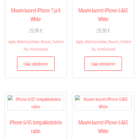
Muumi kuoret iPhone 7 ja 8
Muumi kuoret iPhone 6 &6S
White
White
29,90
€
29,90
€
,
,
,
,
,
,
Apple
Mobiilitarvikkeet
Muumi
Puhelim
Apple
Mobiilitarvikkeet
Muumi
Puhelim
,
,
ille
Puhelinkuoret
ille
Puhelinkuoret
Lisää ostoskoriin
Lisää ostoskoriin
iPhone 6/6S lompakkokotelo
Muumi kuoret iPhone 6 &6S
rubin
White