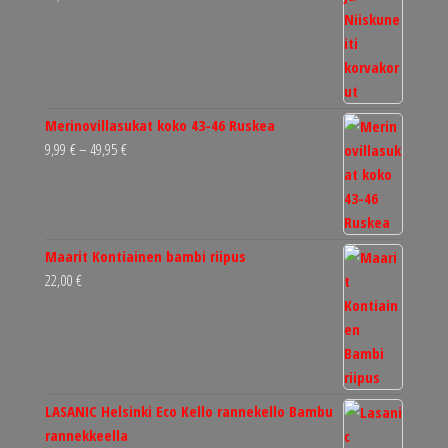
Merinovillasukat koko 43-46 Ruskea
Hintaluokka:
9,99
€
–
49,95
€
9,99 €
-
49,95 €
Maarit Kontiainen bambi riipus
22,00
€
LASANIC Helsinki Eco Kello rannekello Bambu
rannekkeella