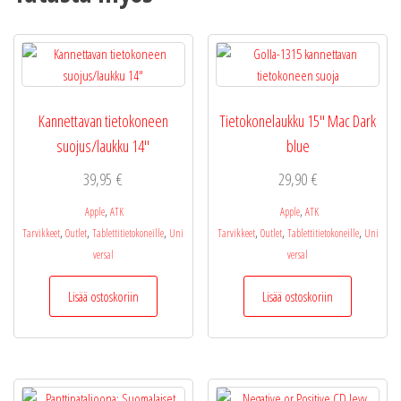
Kannettavan tietokoneen
Tietokonelaukku 15″ Mac Dark
suojus/laukku 14″
blue
39,95
€
29,90
€
,
,
Apple
ATK
Apple
ATK
,
,
,
,
,
,
Tarvikkeet
Outlet
Tablettitietokoneille
Uni
Tarvikkeet
Outlet
Tablettitietokoneille
Uni
versal
versal
Lisää ostoskoriin
Lisää ostoskoriin