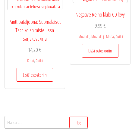
Negative Reino klubi CD levy
Panttipataljoona: Suomalaiset
9,99
€
Tschikolan taistelussa
,
,
Musiikki
Musiikki ja Media
Outlet
sarjakuvakirja
14,20
€
Lisää ostoskoriin
,
Kirjat
Outlet
Lisää ostoskoriin
Haku: