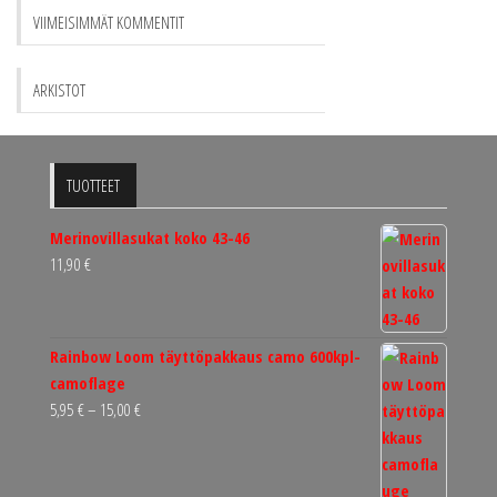
VIIMEISIMMÄT KOMMENTIT
ARKISTOT
TUOTTEET
Merinovillasukat koko 43-46
11,90
€
Rainbow Loom täyttöpakkaus camo 600kpl-
camoflage
Hintaluokka:
5,95
€
–
15,00
€
5,95 €
-
15,00 €