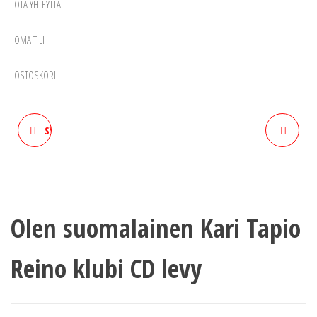
OTA YHTEYTTÄ
OMA TILI
OSTOSKORI
SYDÄN ON SINIVALKOINEN-
TYÖSUKKIA 3 PARIA
SUOMALAISTA LÄTKÄ
MUSIIKKIA CD LEVY
Olen suomalainen Kari Tapio
Reino klubi CD levy