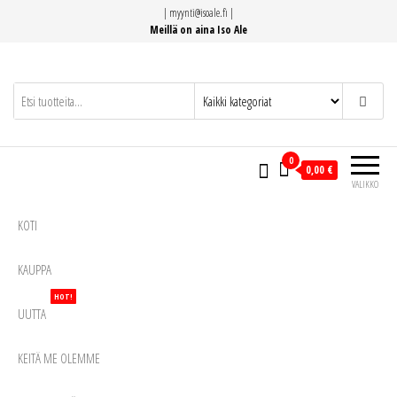
Siirry
|
myynti@isoale.fi
|
suoraan
Meillä on aina Iso Ale
sisältöön
0
0,00 €
VALIKKO
KOTI
KAUPPA
HOT!
UUTTA
KEITÄ ME OLEMME