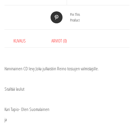
Pin This
Product
KUVAUS
ARVIOT (0)
Harvinainen CD levy Joka julkaistiin Reino tossujen valmistajslle.
Sisältää laulut
Kari Tapio- Olen Suomalainen
ja