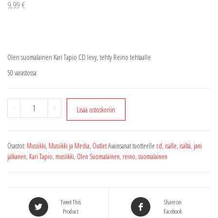
9,99
€
Olen suomalainen Kari Tapio CD levy, tehty Reino tehtaalle
50 varastossa
Olen
-
+
Lisää ostoskoriin
suomalainen
Kari
Tapio
Osastot:
Musiikki
,
Musiikki ja Media
,
Outlet
Avainsanat tuotteelle
cd
,
isälle
,
isältä
,
jani
Reino
jalkanen
,
Kari Tapio
,
musiikki
,
Olen Suomalainen
,
reino
,
suomalainen
klubi
CD
levy
määrä
Tweet This
Share on
Product
Facebook