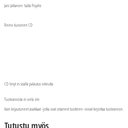
Jani Jalkanen- Isältä Pojalle
Reino kuosinen CD
CD levyt ei sisällä palautus oikeutta
Tuotearvioita ei vielä ole.
Vain kirjautuneet asiakkaat -jotka ovat ostaneet tuotteen- voivat kirjoittaa tuotearvion.
Tutustu myös